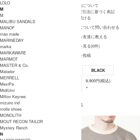
LOLO
» 採寸方法について
M
» 特定商取引法に基づく表記
M
買い物を続ける
MALIBU SANDALS
この商品について問い合わせる
MANOF
mao made
この商品を友達に教える
MARINEDAY
レビューを見る(0件)
marka
MARKAWARE
レビューを投稿
MARMOT
MASTER & Co.
BLACK
Matador
MERRELL
9,900円(税込)
2(M/L)
MexiPa
×
MidiUmi
Milton Keynes
SOLD OUT
mizuiro ind
» もうすこしmarka (マーカ)のアイテムをみる
molle shoes
MONOLITH
MOUT RECON TAILOR
Mystery Ranch
N