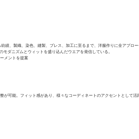
選びから紡績、製織、染色、縫製、プレス、加工に至るまで、洋服作りに全アプ
自のモダニズムとウィットを盛り込んだウエアを発信している。
ガーメントを提案
イズ調整が可能。フィット感があり、様々なコーディネートのアクセントとして