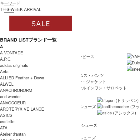
toggle navigation
ログイン
THIS WEEK ARRIVAL
BRAND LIST
ブランド一覧
A
すべて
WOMEN
A VONTADE
WOMEN ALL ITEM
ONE PIECE
/ ワンピース
A.P.C.
TOPS
/ トップス
adidas originals
SKIRT
/ スカート
Aeta
BOTTOMS
/ ボトムス・パンツ
ALLIED Feather + Down
OUTER
/ アウター・ジャケット
ALWEL
ALL IN ONE
/ オールインワン・サロペット
ANACHRONORM
SHOES
and wander
SHOES ALL ITEM
SNEAKERS
/ スニーカー
ANVOCOEUR
DRESS SHOES
/ ドレスシューズ
ARC'TERYX VEILANCE
BOOTS
/ ブーツ
ASICS
PUMPS
/ パンプス
assiette
BALLET SHOES
/ バレエシューズ
ATA
SANDALS
/ サンダル
Atelier d'antan
OTHER SHOES
/ その他シューズ