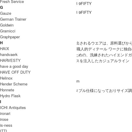
Fresh Service
G
Gauze
German Trainer
ブランド紹介
Goldwin
Gramicci
Graphpaper
marka
H
MARKAWARE、markaの2ブランドから生み出されるウエアは、原料
HAIX
ターを通じ、古き良き時代から培われてきた職人的ディテール ワークに独
handvaerk
MARKAWARE（マーカウェア）は、大人のための、洗練されたハイエンド
HARVESTY
marka（マーカ）は、より都会的なエッセンスを注入したカジュアルライン
have a good day
marka 取り扱い商品
HAVE OFF DUTY
MODEL
Helinox
(SIZE) 2(M/L) / 身長 176cm
Hender Scheme
MEN
Honnete
(VOICE) リアがアジャスタブル仕様になっておりサ
Hydro Flask
SIZE
I
サイズ
頭周
ツバ
ICHI Antiquites
ironari
56-60.5cm
7cm
2(M/L)
irose
INFORMATION
is-ness
ITTI
marka (マーカ)
ブランド名