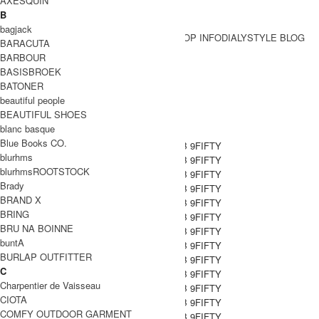
AXESQUIN
B
bagjack
BRAND一覧
SHOP INFO
DIALY
STYLE BLOG
BARACUTA
BRAND一覧
BARBOUR
BASISBROEK
BATONER
marka (マーカ)
beautiful people
BEAUTIFUL SHOES
blanc basque
Blue Books CO.
blurhms
blurhmsROOTSTOCK
Brady
BRAND X
BRING
BRU NA BOINNE
buntA
BURLAP OUTFITTER
C
Charpentier de Vaisseau
CIOTA
COMFY OUTDOOR GARMENT