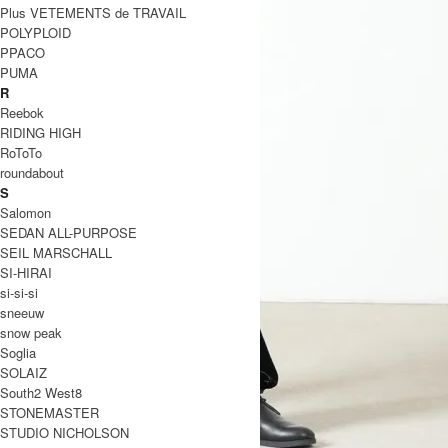
Plus VETEMENTS de TRAVAIL
POLYPLOID
PPACO
PUMA
R
Reebok
RIDING HIGH
RoToTo
roundabout
S
Salomon
SEDAN ALL-PURPOSE
SEIL MARSCHALL
SI-HIRAI
si-si-si
sneeuw
snow peak
Soglia
SOLAIZ
South2 West8
STONEMASTER
STUDIO NICHOLSON