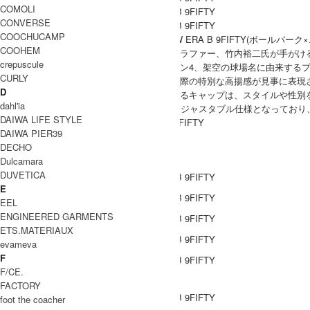
COMOLI
CONVERSE
COOCHUCAMP
『marka(マーカ)』より『BALL PARK x NEW ERA B 9FIFTY(ボールパ
COOHEM
ベースボールカルチャーに精通するフォトグラファー、竹内裕二氏が手がけるBET
crepuscule
今作はスペシャルコラボレーションのシーズン4、架空の球場名に由来する
CURLY
ブランドのコンセプトである野球場を訪れた際の特別な高揚感が見事に表現
D
オーソドックスなデザインですが存在感のあるキャップは、スタイルや性別
dahl'ia
NEW ERAを代表するスタイルの9FIFTY、アジャスタブル仕様となって
DAIWA LIFE STYLE
marka(マーカ) BALL PARK x NEW ERA B 9FIFTY
DAIWA PIER39
COODINATE
DECHO
Dulcamara
DUVETICA
E
EEL
ENGINEERED GARMENTS
ETS.MATERIAUX
evameva
F
F/CE.
DETAIL
FACTORY
foot the coacher