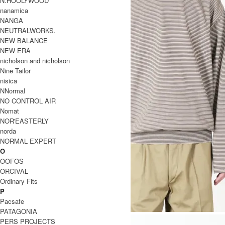
N.HOOLYWOOD
nanamica
NANGA
NEUTRALWORKS.
NEW BALANCE
NEW ERA
nicholson and nicholson
Nine Tailor
nisica
NNormal
NO CONTROL AIR
Nomat
NOR'EASTERLY
norda
NORMAL EXPERT
O
OOFOS
ORCIVAL
Ordinary Fits
P
Pacsafe
PATAGONIA
PERS PROJECTS