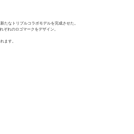
組み、新たなトリプルコラボモデルを完成させた。
それぞれのロゴマークをデザイン。
くれます。