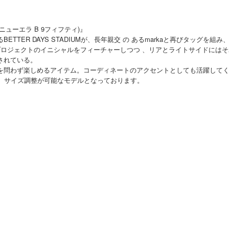
ーク×ニューエラ B 9フィフティ)』
TER DAYS STADIUMが、長年親交 の あるmarkaと再びタッグを
プロジェクトのイニシャルをフィーチャーしつつ 、リアとライトサイドには
されている。
を問わず楽しめるアイテム。コーディネートのアクセントとしても活躍して
おり、サイズ調整が可能なモデルとなっております。