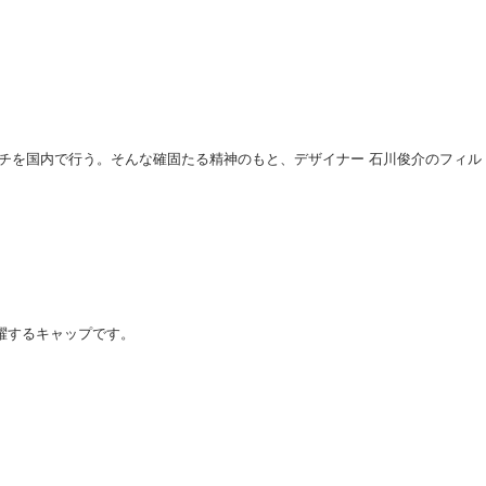
ローチを国内で行う。そんな確固たる精神のもと、デザイナー 石川俊介のフィル
活躍するキャップです。