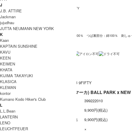
J
BALL PARK x NEW ERA B 9FIFTY
商品名
J.B. ATTIRE
Jackman
M25B44AC01C
型番
jujudhau
BLACK
カラー
JUTTA NEUMANN NEW YORK
K
本体、つば部分：ポリエステル100％ つば裏部分：綿100％ 刺しゅ
素材
Kaan
中国製
生産国
KAPTAIN SUNSHINE
KAVU
洗濯表記
KEEN
裏地 / 透け感
KEIMEN
KHATA
ネコポス / メール便 利用不可
備考
KIJIMA TAKAYUKI
KLASICA
KLEMAN
marka (マーカ) BALL PARK x 
kontor
Kumano Kodo Hiker's Club
型番
399222010
L
定価
9,900円(税込)
L.L.Bean
LANTERN
販売価格
9,900円(税込)
LENO
LEUCHTFEUER
在庫数
×