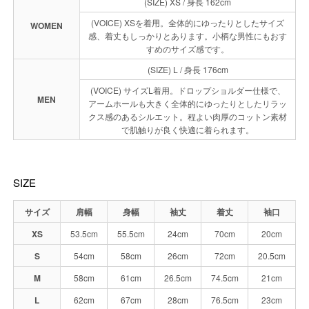
(SIZE) XS / 身長 162cm
(VOICE) XSを着用。全体的にゆったりとしたサイズ
WOMEN
感、着丈もしっかりとあります。小柄な男性にもおす
すめのサイズ感です。
(SIZE) L / 身長 176cm
(VOICE) サイズL着用。ドロップショルダー仕様で、
MEN
アームホールも大きく全体的にゆったりとしたリラッ
クス感のあるシルエット。程よい肉厚のコットン素材
で肌触りが良く快適に着られます。
SIZE
サイズ
肩幅
身幅
袖丈
着丈
袖口
XS
53.5cm
55.5cm
24cm
70cm
20cm
S
54cm
58cm
26cm
72cm
20.5cm
M
58cm
61cm
26.5cm
74.5cm
21cm
L
62cm
67cm
28cm
76.5cm
23cm