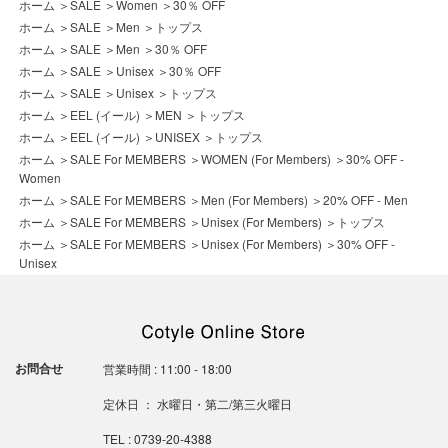
ホーム
＞
SALE
＞
Women
＞
30％ OFF
ホーム
＞
SALE
＞
Men
＞
トップス
ホーム
＞
SALE
＞
Men
＞
30％ OFF
ホーム
＞
SALE
＞
Unisex
＞
30％ OFF
ホーム
＞
SALE
＞
Unisex
＞
トップス
ホーム
＞
EEL (イール)
＞
MEN
＞
トップス
ホーム
＞
EEL (イール)
＞
UNISEX
＞
トップス
ホーム
＞
SALE For MEMBERS
＞
WOMEN (For Members)
＞
30% OFF -
Women
ホーム
＞
SALE For MEMBERS
＞
Men (For Members)
＞
20% OFF - Men
ホーム
＞
SALE For MEMBERS
＞
Unisex (For Members)
＞
トップス
ホーム
＞
SALE For MEMBERS
＞
Unisex (For Members)
＞
30% OFF -
Unisex
お問合せ
営業時間 : 11:00 - 18:00
定休日 ： 水曜日・第二/第三火曜日
TEL : 0739-20-4388