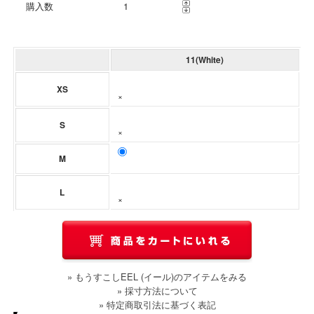
購入数
11(White)
XS
×
S
×
M
L
×
» もうすこしEEL (イール)のアイテムをみる
» 採寸方法について
» 特定商取引法に基づく表記