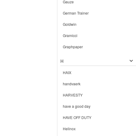
Gauze
German Trainer
Goldwin
Gramicci
Graphpaper
H
HAIX
handvaerk
HARVESTY
have a good day
HAVE OFF DUTY
Helinox