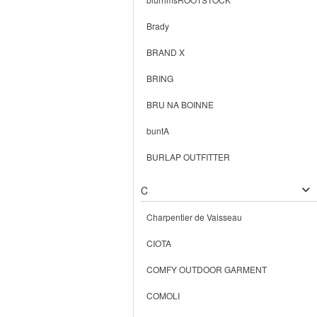
Brady
BRAND X
BRING
BRU NA BOINNE
buntA
BURLAP OUTFITTER
C
Charpentier de Vaisseau
CIOTA
COMFY OUTDOOR GARMENT
COMOLI