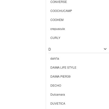
CONVERSE
COOCHUCAMP
COOHEM
crepuscule
CURLY
D
dahl'ia
DAIWA LIFE STYLE
DAIWA PIER39
DECHO
Dulcamara
DUVETICA