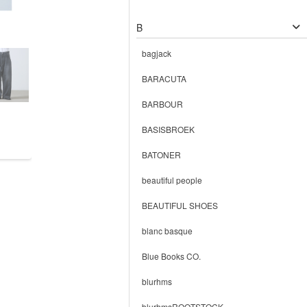
B
bagjack
BARACUTA
BARBOUR
BASISBROEK
BATONER
beautiful people
BEAUTIFUL SHOES
blanc basque
Blue Books CO.
blurhms
blurhmsROOTSTOCK