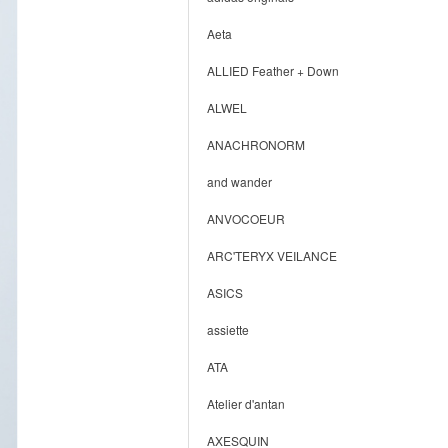
Aeta
ALLIED Feather + Down
ALWEL
ANACHRONORM
and wander
ANVOCOEUR
ARC'TERYX VEILANCE
ASICS
assiette
ATA
Atelier d'antan
AXESQUIN