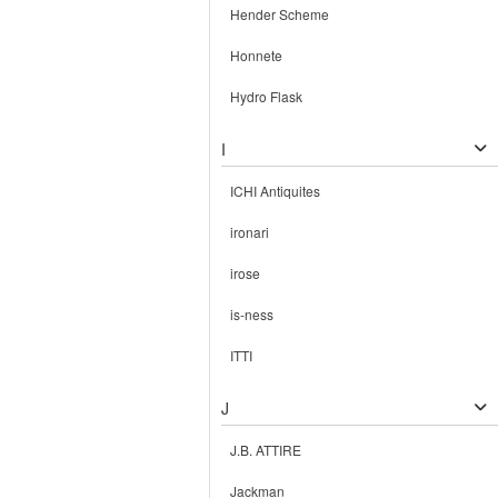
Hender Scheme
Honnete
Hydro Flask
I
ICHI Antiquites
ironari
irose
is-ness
ITTI
J
J.B. ATTIRE
Jackman