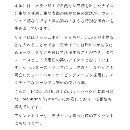
本体には、水洗い加工で自然なシワ感を出したナイロ
ン生地を使用。生地表面の絶妙な色の濃淡が、ウォッ
シュド感ならではの製品染めのような特別な風合いを
生み出しています。
サイドにはメッシュポケットがあり、ボルトや小物な
どを入れることができ、逆サイドにはDカンがあるた
めキーフックなどを付けて活用することができ、タウ
ンユースとして汎用性の高いアイテムとなっていま
す。ショルダーストラップには、強度としなやかさを
両立したシートベルトウェビングテープを採用し、ア
クティブなシーンでも安心の使い心地。
さらに、F/CE. の28L以上のバックパックに装着可能
な「Mounting System」に対応しており、拡張性も
備えています。
アシンメトリーな、デザインは持った時のアクセント
にもなります。