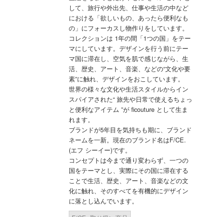
して、旅行や外出先、仕事や生活の中など
における「欲しいもの、あったら便利なも
の」にフォーカスし物作りをしています。
コレクションは 1年の間「1つの国」をテー
マにしています。デザインを行う前にテー
マ国に滞在し、空気を肌で感じながら、生
活、歴史、アート、音楽、などの“文化や要
素”に触れ、デザインをおこしています。
世界の様々な文化や生活スタイルからイン
スパイアされた“ 旅先や日常で使えるちょっ
と便利なアイテム ”が ficouture として生ま
れます。
ブランドが5年目を気持ちも期に、ブランド
ネームを一新。現在のブランド名はF/CE.
(エフ シーイー)です。
コンセプトは今まで通り変わらず、一つの
国をテーマとし、実際にその国に滞在する
ことで生活、歴史、アート、音楽などの文
化に触れ、そのすべてを有機的にデザイン
に落とし込んでいます。