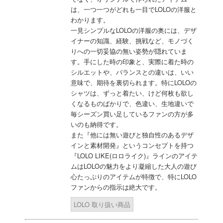
は、一つ一つがどれも一目でLOLOの洋服と
わかります。
一見シンプルなLOLOの洋服の奥には、デザ
イナーの知識、経験、挑戦など、モノづく
りへの一切妥協の無い姿勢が隠れていま
す。手にした時の印象と、実際に着た時の
シルエットや、バランスとの違いは、いい
意味で、期待を裏切られます。特にLOLOの
シャツは、ずっと着たい、けど何枚も欲し
くなるものばかりで、色違い、生地違いで
毎シーズン買い足しているファンの方が多
いのも納得です。
また『他には無い遊びと独自性のあるデザ
インと素材開発』というコンセプトを持つ
『LOLO LIKE(ロロライク)』ラインのアイテ
ムはLOLOの魅力をより凝縮した大人の遊び
心たっぷりのアイテムが特徴で、特にLOLO
ファンからの指示は絶大です。
LOLO 取り扱い商品