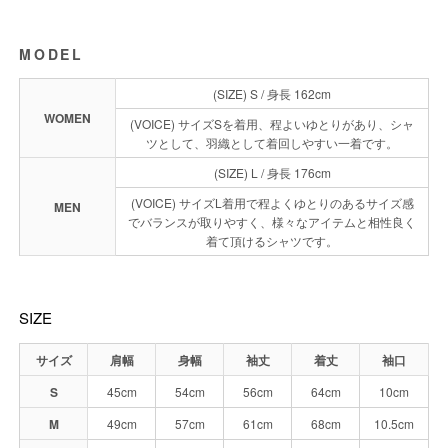
MODEL
(SIZE) S / 身長 162cm
WOMEN
(VOICE) サイズSを着用、程よいゆとりがあり、シャ
ツとして、羽織として着回しやすい一着です。
(SIZE) L / 身長 176cm
(VOICE) サイズL着用で程よくゆとりのあるサイズ感
MEN
でバランスが取りやすく、様々なアイテムと相性良く
着て頂けるシャツです。
SIZE
サイズ
肩幅
身幅
袖丈
着丈
袖口
S
45cm
54cm
56cm
64cm
10cm
M
49cm
57cm
61cm
68cm
10.5cm