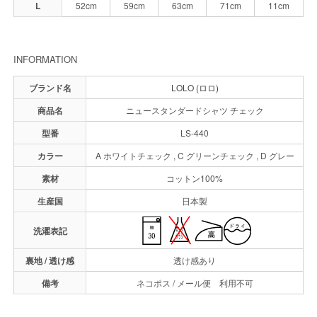
L
52cm
59cm
63cm
71cm
11cm
INFORMATION
ブランド名
LOLO (ロロ)
商品名
ニュースタンダードシャツ チェック
型番
LS-440
カラー
A ホワイトチェック , C グリーンチェック , D グレー
素材
コットン100%
生産国
日本製
洗濯表記
裏地 / 透け感
透け感あり
備考
ネコポス / メール便 利用不可