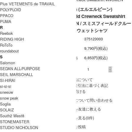
Plus VETEMENTS de TRAVAIL
L.L.Bean (エルエルビーン)
POLYPLOID
PPACO
Smithfield Crewneck Sweatshirt
PUMA
#WOMEN / スミスフィールドクルー
R
ネックスウェットシャツ
Reebok
型番
375123003
RIDING HIGH
RoToTo
定価
9,790円(税込)
roundabout
S
販売価格
6,853円(税込)
Salomon
SEDAN ALL-PURPOSE
購入数
SEIL MARSCHALL
» 採寸方法について
SI-HIRAI
» 特定商取引法に基づく表記
si-si-si
買い物を続ける
sneeuw
snow peak
この商品について問い合わせる
Soglia
この商品を友達に教える
SOLAIZ
South2 West8
レビューを見る(0件)
STONEMASTER
レビューを投稿
STUDIO NICHOLSON