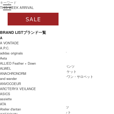
toggle navigation
ログイン
THIS WEEK ARRIVAL
BRAND LIST
ブランド一覧
A
すべて
A VONTADE
WOMEN
A.P.C.
WOMEN ALL ITEM
ONE PIECE
/ ワンピース
adidas originals
TOPS
/ トップス
Aeta
SKIRT
/ スカート
ALLIED Feather + Down
BOTTOMS
/ ボトムス・パンツ
ALWEL
OUTER
/ アウター・ジャケット
ANACHRONORM
ALL IN ONE
/ オールインワン・サロペット
and wander
ANVOCOEUR
ARC'TERYX VEILANCE
ASICS
MEN
assiette
MEN ALL ITEM
TOPS
/ トップス
ATA
BOTTOMS
/ ボトムス・パンツ
Atelier d'antan
OUTER
/ アウター・ジャケット