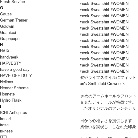
Fresh Service
G
Gauze
German Trainer
Goldwin
Gramicci
Graphpaper
H
HAIX
handvaerk
HARVESTY
have a good day
HAVE OFF DUTY
L.L.Bean（エルエルビーン）より、日本の気候やライフスタイルにフィット
Helinox
するよう開発されたJAPAN EDITION『Women's Smithfield Crewneck
Hender Scheme
Sweatshirt』。
Honnete
90年代のアスレチックウェアをベースに、大きめのアームホールやフロント
Hydro Flask
重ね仕様の襟など、懐かしさと新しさを織り交ぜたディテールが特徴です。
I
ボディにはオーガニックコットンをブレンドしたオリジナルのフレンチテリ
ICHI Antiquites
ー素材を使用。
ironari
ソフトでふっくらとした肌ざわりが、着用初日から心地よさを提供します。
irose
製品洗いを施すことで、あらかじめ馴染んだ風合いを実現し、こなれた印象
is-ness
に。
ITTI