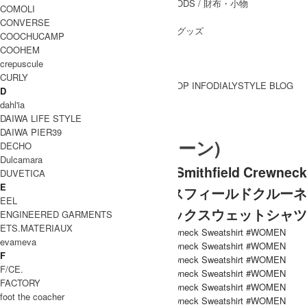
WALLET&GENERAL GOODS
/ 財布・小物
COMOLI
BELT
/ ベルト
CONVERSE
OTHER GOODS
/ その他グッズ
COOCHUCAMP
COOHEM
crepuscule
CURLY
BRAND一覧
SHOP INFO
DIALY
STYLE BLOG
D
BRAND一覧
dahl'ia
DAIWA LIFE STYLE
DAIWA PIER39
L.L.Bean (エルエルビーン)
DECHO
Dulcamara
L.L.Bean (エルエルビーン) Smithfield Crewneck
DUVETICA
E
Sweatshirt #WOMEN / スミスフィールドクルーネ
EEL
ックスウェットシャツ
ENGINEERED GARMENTS
ETS.MATERIAUX
evameva
F
F/CE.
FACTORY
foot the coacher