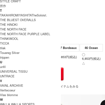
STYLE CRAFT
所作
T
TAKAHIROMIYASHITATheSoloist.
THE BLUEST OVERALLS
THE HINOKI
THE NORTH FACE
THE NORTH FACE PURPLE LABEL
THINKWOOL
TICCA
09 Ecru
19 Birch
07 Bordeaux
46 Ocean
tilak
Touareg Silver
6,853円(税込)
6,853円(税込)
trippen
6,853円(税込)
M
6,853円(税込)
×
×
U
△
unfil
UNIVERSAL TISSU
UNTRACE
V
VAINL ARCHIVE
» もうすこしL.L.Bean (エルエルビーン)のアイテムをみる
Veritecoeur
Vlas blomme
W
WALLA WALLA SPORTS