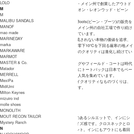
LOLO
L.L.Bean(エルエルビーン)は1912年アメリカ・メイン州で創業したアウトド
M
アブランドで、ブランド名は創業者であるレオン・レオンウッド・ビーン
M
（Leon Leonwood Bean）氏の名前から由来。
MALIBU SANDALS
1912年、ハンターのために開発されたBean Boots(ビーン・ブーツ)の販売を
MANOF
始めたのがその始まりで、今も、アメリカ・メイン州の自社工場で作り続け
mao made
ているこの一足こそ、L.L.Beanの原点となっています。
MARINEDAY
以来100年以上にわたり、L.L.Beanは時代に流されない本物の価値を追求、
marka
ラボでのテストはもちろん、真冬には気温が零下10℃を下回る厳寒の地メイ
MARKAWARE
ン州のフィールドで、テストを繰り返し、そのクオリティは進化し続けてい
MARMOT
ます。
MASTER & Co.
またビーン・ブーツだけでなくトート・バッグやフィールド・コートは時代
Matador
も、世代も、国境も越えて愛されており、特にトートバックは日本でもベー
MERRELL
シックアイテムとして、性別、世代を問わず人気を集めています。
MexiPa
100年を超える歴史と大自然に研鑽されたハイクオリティなものづくりは、
MidiUmi
世界中の人々から今もなお、指示されています。
Milton Keynes
L.L.Bean 取り扱い商品
mizuiro ind
MODEL
molle shoes
(SIZE) M / 身長 162cm
MONOLITH
MOUT RECON TAILOR
(VOICE) 全体的にゆとりのあるシルエットで、インにシ
WOMEN
Mystery Ranch
ャツなども重ねられるサイズ感です。クロスネックとロ
N
ゴ刺繍がさりげないポイント。インにもアウトにも着回