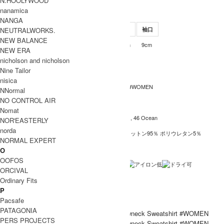
N.HOOLYWOOD
しやすいです。
nanamica
SIZE
NANGA
NEUTRALWORKS.
サイズ
肩幅
身幅
袖丈
着丈
袖口
NEW BALANCE
50.5cm
57cm
60.5cm
60cm
9cm
M
NEW ERA
INFORMATION
nicholson and nicholson
Nine Tailor
L.L.Bean (エルエルビーン)
ブランド名
nisica
Smithfield Crewneck Sweatshirt #WOMEN
商品名
NNormal
NO CONTROL AIR
5475-1137
型番
Nomat
09 Ecru , 19 Birch , 07 Bordeaux , 46 Ocean
カラー
NOR'EASTERLY
norda
本体：コットン100％ リブ：コットン95％ ポリウレタン5％
素材
NORMAL EXPERT
中国製
生産国
O
OOFOS
洗濯表記
ORCIVAL
Ordinary Fits
裏地 / 透け感
P
ネコポス / メール便 利用不可
備考
Pacsafe
PATAGONIA
PERS PROJECTS