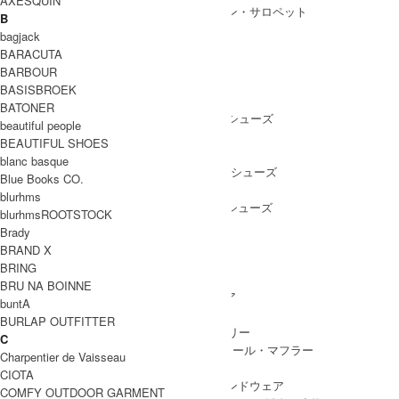
AXESQUIN
ALL IN ONE
/ オールインワン・サロペット
B
bagjack
BARACUTA
BARBOUR
SHOES
BASISBROEK
SHOES ALL ITEM
SNEAKERS
/ スニーカー
BATONER
DRESS SHOES
/ ドレスシューズ
beautiful people
BOOTS
/ ブーツ
BEAUTIFUL SHOES
PUMPS
/ パンプス
blanc basque
BALLET SHOES
/ バレエシューズ
Blue Books CO.
SANDALS
/ サンダル
blurhms
OTHER SHOES
/ その他シューズ
blurhmsROOTSTOCK
Brady
BRAND X
BRING
GOODS
BRU NA BOINNE
GOODS ALL ITEM
HAT
/ 帽子・ヘッドウェア
buntA
BAG
/ バッグ
BURLAP OUTFITTER
ACCESSARY
/ アクセサリー
C
STOLE&MUFFLER
/ ストール・マフラー
Charpentier de Vaisseau
LEG WEAR
/ 靴下
CIOTA
HAND WEAR
/ 手袋・ハンドウェア
COMFY OUTDOOR GARMENT