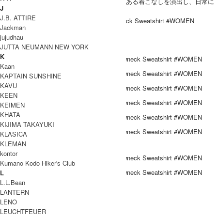
ゆったりとしたシルエットがリラックス感のある着こなしを演出し、日常に
J
寄り添う一枚です。
J.B. ATTIRE
L.L.Bean(エルエルビーン) Smithfield Crewneck Sweatshirt #WOMEN
Jackman
jujudhau
COODINATE
JUTTA NEUMANN NEW YORK
K
Kaan
KAPTAIN SUNSHINE
KAVU
KEEN
KEIMEN
KHATA
KIJIMA TAKAYUKI
KLASICA
KLEMAN
DETAIL
kontor
Kumano Kodo Hiker's Club
L
L.L.Bean
ブランド紹介
LANTERN
LENO
LEUCHTFEUER
L.L.Bean