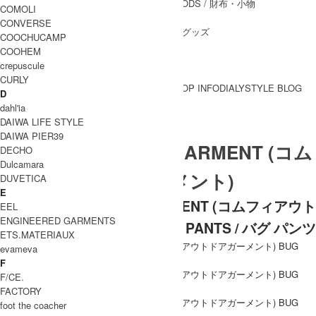
WALLET&GENERAL GOODS
/ 財布・小物
COMOLI
BELT
/ ベルト
CONVERSE
OTHER GOODS
/ その他グッズ
COOCHUCAMP
COOHEM
crepuscule
CURLY
BRAND一覧
SHOP INFO
DIALY
STYLE BLOG
D
BRAND一覧
dahl'ia
DAIWA LIFE STYLE
DAIWA PIER39
COMFY OUTDOOR GARMENT (コム
DECHO
Dulcamara
フィアウトドアガーメント)
DUVETICA
E
COMFY OUTDOOR GARMENT (コムフィアウト
EEL
ENGINEERED GARMENTS
ドアガーメント) BUG PANTS / バグ パンツ
ETS.MATERIAUX
evameva
F
F/CE.
FACTORY
foot the coacher