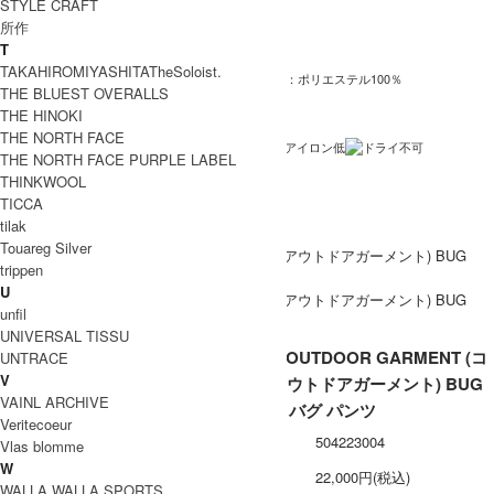
STYLE CRAFT
CMF2502-P06C
型番
所作
Black , Wolf Gray
カラー
T
TAKAHIROMIYASHITATheSoloist.
本体：コットン70％ 30％ 別布：ポリエステル100％
素材
THE BLUEST OVERALLS
中国製
THE HINOKI
生産国
THE NORTH FACE
洗濯表記
THE NORTH FACE PURPLE LABEL
THINKWOOL
裏地 / 透け感
TICCA
ネコポス / メール便 利用不可
備考
tilak
Touareg Silver
trippen
U
unfil
UNIVERSAL TISSU
COMFY OUTDOOR GARMENT (コ
UNTRACE
V
ムフィアウトドアガーメント) BUG
VAINL ARCHIVE
PANTS / バグ パンツ
Veritecoeur
型番
504223004
Vlas blomme
W
定価
22,000円(税込)
WALLA WALLA SPORTS