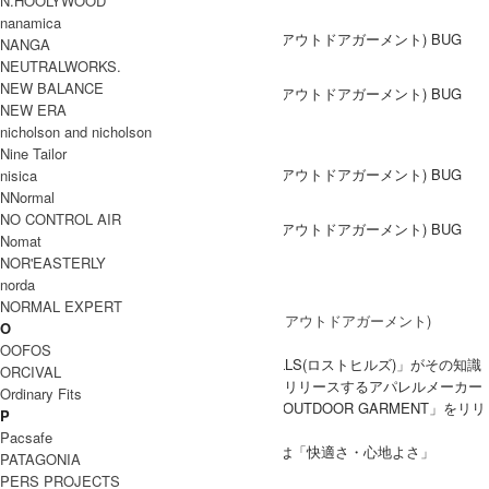
N.HOOLYWOOD
nanamica
NANGA
NEUTRALWORKS.
NEW BALANCE
NEW ERA
nicholson and nicholson
DETAIL
Nine Tailor
nisica
NNormal
NO CONTROL AIR
Nomat
NOR'EASTERLY
norda
ブランド紹介
NORMAL EXPERT
O
COMFY OUTDOOR GARMENT
OOFOS
原宿の大人気古着ショップだった「LOSTHILLS(ロストヒルズ)」がその知識
ORCIVAL
と経験を活かし現在はオリジナルアイテムをリリースするアパレルメーカー
Ordinary Fits
となり、アウトドアラインとして「COMFY OUTDOOR GARMENT」をリリ
P
ース。デザイナーは、奥谷 誠氏。
Pacsafe
掲げたブランド名「COMFY」が意味するのは「快適さ・心地よさ」
PATAGONIA
(COMFORTの俗語)。
PERS PROJECTS