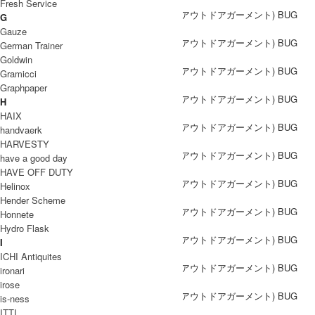
Fresh Service
G
Gauze
German Trainer
Goldwin
Gramicci
Graphpaper
H
HAIX
handvaerk
HARVESTY
have a good day
HAVE OFF DUTY
Helinox
Hender Scheme
Honnete
Hydro Flask
I
ICHI Antiquites
ironari
irose
is-ness
ITTI