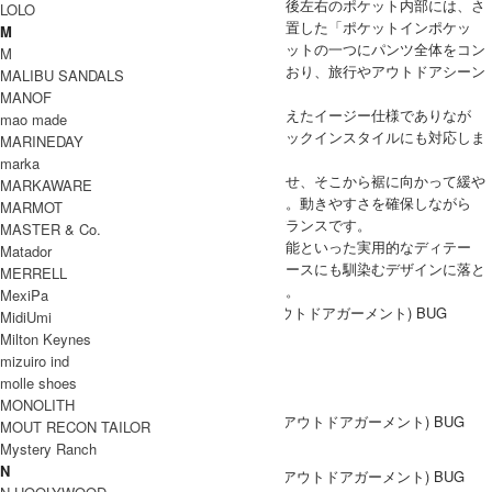
収納力の高さもこのパンツの大きな魅力。前後左右のポケット内部には、さ
LOLO
らに小物を整理できるインナーポケットを配置した「ポケットインポケッ
M
ト」仕様になっています。また、バックポケットの一つにパンツ全体をコン
M
パクトに収納できるパッカブル機能を備えており、旅行やアウトドアシーン
MALIBU SANDALS
での持ち運びにも便利です。
MANOF
ウエストは、アジャスタードローコードを備えたイージー仕様でありなが
mao made
ら、ベルトループも配置。ベルトを使ったタックインスタイルにも対応しま
MARINEDAY
す。
marka
シルエットは、腰回りや渡りにゆとりを持たせ、そこから裾に向かって緩や
MARKAWARE
かにテーパードをかけたリラックスフィット。動きやすさを確保しながら
MARMOT
も、足元はすっきりとまとまる計算されたバランスです。
MASTER & Co.
計算されたポケットの配置や、パッカブル機能といった実用的なディテー
Matador
ル。ブランドならではの機能性を、タウンユースにも馴染むデザインに落と
MERRELL
し込んだ、幅広いシーンで活躍する一本です。
MexiPa
COMFY OUTDOOR GARMENT(コムフィアウトドアガーメント) BUG
MidiUmi
PANTS
Milton Keynes
mizuiro ind
COODINATE
molle shoes
MONOLITH
MOUT RECON TAILOR
Mystery Ranch
N