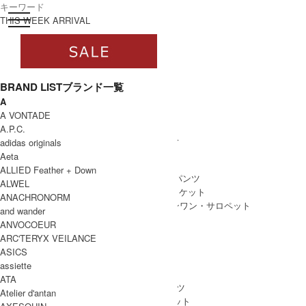
toggle navigation
ログイン
THIS WEEK ARRIVAL
BRAND LIST
ブランド一覧
A
すべて
A VONTADE
WOMEN
A.P.C.
WOMEN ALL ITEM
ONE PIECE
/ ワンピース
adidas originals
TOPS
/ トップス
Aeta
SKIRT
/ スカート
ALLIED Feather + Down
BOTTOMS
/ ボトムス・パンツ
ALWEL
OUTER
/ アウター・ジャケット
ANACHRONORM
ALL IN ONE
/ オールインワン・サロペット
and wander
ANVOCOEUR
ARC'TERYX VEILANCE
ASICS
MEN
assiette
MEN ALL ITEM
TOPS
/ トップス
ATA
BOTTOMS
/ ボトムス・パンツ
Atelier d'antan
OUTER
/ アウター・ジャケット