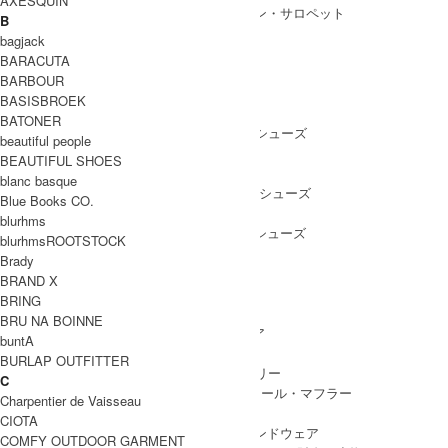
AXESQUIN
ALL IN ONE
/ オールインワン・サロペット
B
bagjack
BARACUTA
BARBOUR
SHOES
BASISBROEK
SHOES ALL ITEM
SNEAKERS
/ スニーカー
BATONER
DRESS SHOES
/ ドレスシューズ
beautiful people
BOOTS
/ ブーツ
BEAUTIFUL SHOES
PUMPS
/ パンプス
blanc basque
BALLET SHOES
/ バレエシューズ
Blue Books CO.
SANDALS
/ サンダル
blurhms
OTHER SHOES
/ その他シューズ
blurhmsROOTSTOCK
Brady
BRAND X
BRING
GOODS
BRU NA BOINNE
GOODS ALL ITEM
HAT
/ 帽子・ヘッドウェア
buntA
BAG
/ バッグ
BURLAP OUTFITTER
ACCESSARY
/ アクセサリー
C
STOLE&MUFFLER
/ ストール・マフラー
Charpentier de Vaisseau
LEG WEAR
/ 靴下
CIOTA
HAND WEAR
/ 手袋・ハンドウェア
COMFY OUTDOOR GARMENT