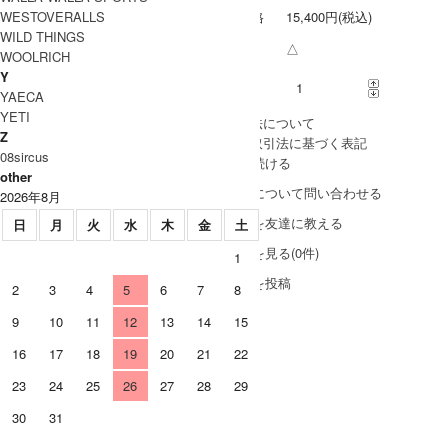
WESTOVERALLS
販売価格
15,400円(税込)
WILD THINGS
在庫数
△
WOOLRICH
Y
購入数
YAECA
YETI
» 採寸方法について
Z
» 特定商取引法に基づく表記
08sircus
買い物を続ける
other
この商品について問い合わせる
2026年8月
この商品を友達に教える
日
月
火
水
木
金
土
レビューを見る(0件)
1
レビューを投稿
2
3
4
5
6
7
8
9
10
11
12
13
14
15
Black
Wolf Gray
16
17
18
19
20
21
22
15,400円(税込)
15,400円(税込)
S
×
×
23
24
25
26
27
28
29
30
31
15,400円(税込)
15,400円(税込)
M
×