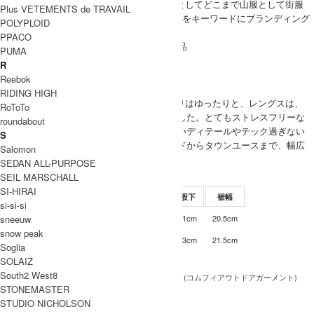
CMF=Comfy(快適さ)をこのブランドの起点としてどこまで山服として街服
Plus VETEMENTS de TRAVAIL
の、街服として山服の融合点を探しきれるかをキーワードにブランディング
POLYPLOID
しています。
PPACO
COMFY OUTDOOR GARMENT 取り扱い商品
PUMA
MODEL
R
Reebok
(SIZE) M / 身長 176cm
RIDING HIGH
(VOICE) サイズMで腰回りはゆったりと、レングスは、
RoToTo
くるぶし上、位の丈感でした。とてもストレスフリーな
MEN
roundabout
履き心地、使い勝手の良いディテールやテック過ぎない
S
生地感などで、フィールドからタウンユースまで、幅広
Salomon
く活躍する1本です。
SEDAN ALL-PURPOSE
SEIL MARSCHALL
SIZE
SI-HIRAI
サイズ
ウエスト
ワタリ幅
股上
股下
裾幅
si-si-si
sneeuw
65-72cm
37cm
34cm
61cm
20.5cm
S
snow peak
68-78cm
38cm
35cm
63cm
21.5cm
M
Soglia
INFORMATION
SOLAIZ
South2 West8
COMFY OUTDOOR GARMENT (コムフィアウトドアガーメント)
ブランド名
STONEMASTER
BUG PANTS
商品名
STUDIO NICHOLSON