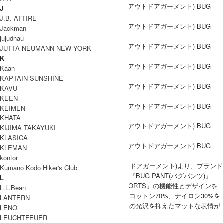
J
J.B. ATTIRE
Jackman
jujudhau
JUTTA NEUMANN NEW YORK
K
Kaan
KAPTAIN SUNSHINE
KAVU
KEEN
KEIMEN
KHATA
KIJIMA TAKAYUKI
KLASICA
KLEMAN
kontor
CMF OUTDOOR GARMENT(コムフィアウトドアガーメント)より、ブランド
Kumano Kodo Hiker's Club
の定番モデルをフルレングスに再構築した、『BUG PANT(バグパンツ)』
L
ブランドを代表する定番ショーツ『BUG SHORTS』の機能性とデザインを
L.L.Bean
継承した、フルレングスモデル。素材には、コットン70%、ナイロン30%を
LANTERN
混紡した生地を採用。アウトドアウェア特有の光沢を抑えたマットな表情が
LENO
特徴で、軽量かつ耐久性にも優れています。
LEUCHTFEUER