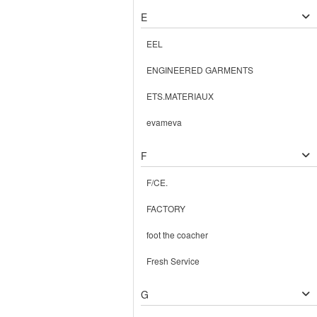
E
EEL
ENGINEERED GARMENTS
ETS.MATERIAUX
evameva
F
F/CE.
FACTORY
foot the coacher
Fresh Service
G