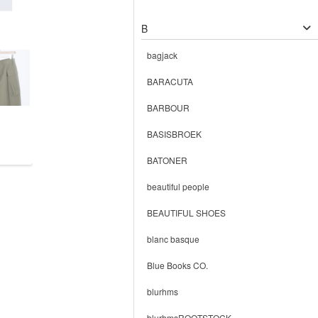
B
bagjack
BARACUTA
BARBOUR
BASISBROEK
BATONER
beautiful people
BEAUTIFUL SHOES
blanc basque
Blue Books CO.
blurhms
blurhmsROOTSTOCK