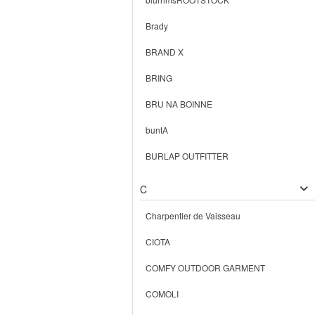
Brady
BRAND X
BRING
BRU NA BOINNE
buntA
BURLAP OUTFITTER
C
Charpentier de Vaisseau
CIOTA
COMFY OUTDOOR GARMENT
COMOLI