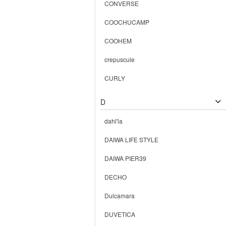
CONVERSE
COOCHUCAMP
COOHEM
crepuscule
CURLY
D
dahl'ia
DAIWA LIFE STYLE
DAIWA PIER39
DECHO
Dulcamara
DUVETICA