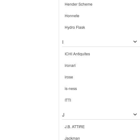
Hender Scheme
Honnete
Hydro Flask
I
ICHI Antiquites
ironari
irose
is-ness
ITTI
J
J.B. ATTIRE
Jackman