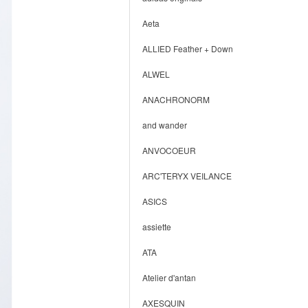
Aeta
ALLIED Feather + Down
ALWEL
ANACHRONORM
and wander
ANVOCOEUR
ARC'TERYX VEILANCE
ASICS
assiette
ATA
Atelier d'antan
AXESQUIN