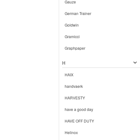
Gauze
German Trainer
Goldwin
Gramicci
Graphpaper
H
HAIX
handvaerk
HARVESTY
have a good day
HAVE OFF DUTY
Helinox