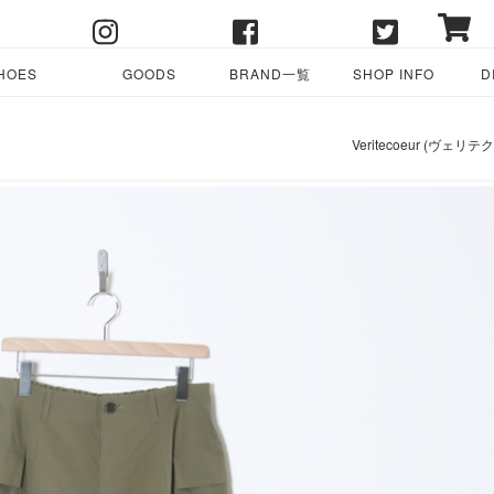
HOES
GOODS
BRAND一覧
SHOP INFO
D
Veritecoeur (ヴ