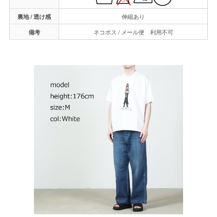
裏地 / 透け感
伸縮あり
備考
ネコポス / メール便 利用不可