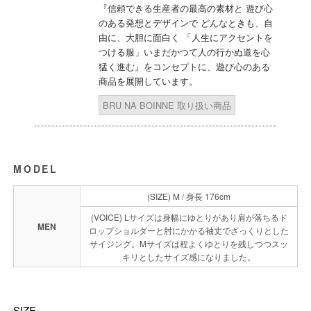
『信頼できる生産者の最高の素材と 遊び心
のある発想とデザインで どんなときも、自
由に、大胆に面白く 「人生にアクセントを
つける服」いまだかつて人の行かぬ道を心
猛く進む』をコンセプトに、遊び心のある
商品を展開しています。
BRU NA BOINNE 取り扱い商品
MODEL
(SIZE) M / 身長 176cm
(VOICE) Lサイズは身幅にゆとりがあり肩が落ちるド
MEN
ロップショルダーと肘にかかる袖丈でざっくりとした
サイジング。Mサイズは程よくゆとりを残しつつスッ
キリとしたサイズ感になりました。
SIZE