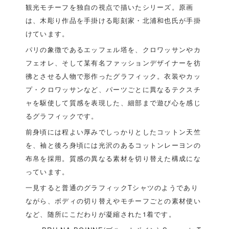
観光モチーフを独自の視点で描いたシリーズ。原画
は、木彫り作品を手掛ける彫刻家・北浦和也氏が手掛
けています。
パリの象徴であるエッフェル塔を、クロワッサンやカ
フェオレ、そして某有名ファッションデザイナーを彷
彿とさせる人物で形作ったグラフィック。衣装やカッ
プ・クロワッサンなど、パーツごとに異なるテクスチ
ャを駆使して質感を表現した、細部まで遊び心を感じ
るグラフィックです。
前身頃には程よい厚みでしっかりとしたコットン天竺
を、袖と後ろ身頃には光沢のあるコットンレーヨンの
布帛を採用。質感の異なる素材を切り替えた構成にな
っています。
一見すると普通のグラフィックTシャツのようであり
ながら、ボディの切り替えやモチーフごとの素材使い
など、随所にこだわりが凝縮された1着です。