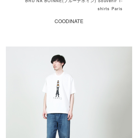
BRU NA BOINNE(ブルーナボイン) Souvenir T-
shirts Paris
COODINATE