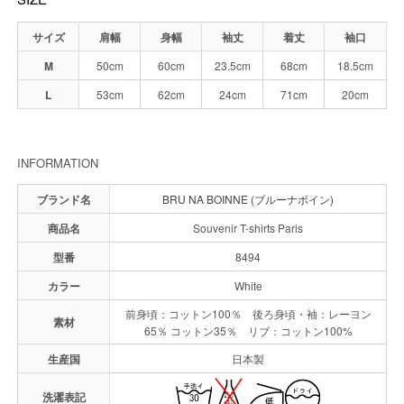
サイズ
肩幅
身幅
袖丈
着丈
袖口
M
50cm
60cm
23.5cm
68cm
18.5cm
L
53cm
62cm
24cm
71cm
20cm
INFORMATION
ブランド名
BRU NA BOINNE (ブルーナボイン)
商品名
Souvenir T-shirts Paris
型番
8494
カラー
White
前身頃：コットン100％ 後ろ身頃・袖：レーヨン
素材
65％ コットン35％ リブ：コットン100%
生産国
日本製
洗濯表記