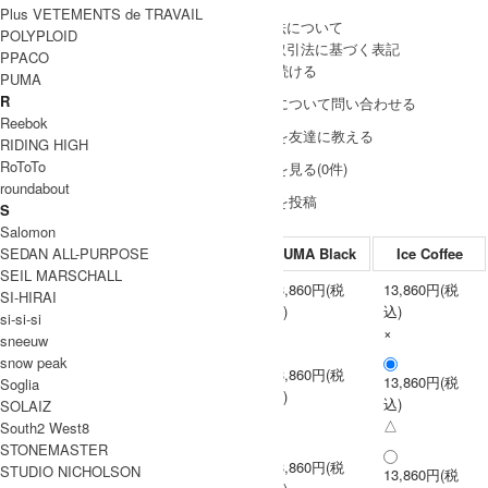
Plus VETEMENTS de TRAVAIL
» 採寸方法について
POLYPLOID
» 特定商取引法に基づく表記
PPACO
買い物を続ける
PUMA
R
この商品について問い合わせる
Reebok
この商品を友達に教える
RIDING HIGH
RoToTo
レビューを見る(0件)
roundabout
レビューを投稿
S
Salomon
SEDAN ALL-PURPOSE
PUMA Black
Ice Coffee
SEIL MARSCHALL
13,860円(税
13,860円(税
SI-HIRAI
S
込)
込)
si-si-si
×
×
sneeuw
snow peak
13,860円(税
13,860円(税
Soglia
M
込)
込)
SOLAIZ
×
△
South2 West8
STONEMASTER
13,860円(税
STUDIO NICHOLSON
13,860円(税