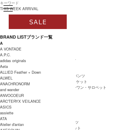
toggle navigation
ログイン
THIS WEEK ARRIVAL
BRAND LIST
ブランド一覧
A
すべて
A VONTADE
WOMEN
A.P.C.
WOMEN ALL ITEM
ONE PIECE
/ ワンピース
adidas originals
TOPS
/ トップス
Aeta
SKIRT
/ スカート
ALLIED Feather + Down
BOTTOMS
/ ボトムス・パンツ
ALWEL
OUTER
/ アウター・ジャケット
ANACHRONORM
ALL IN ONE
/ オールインワン・サロペット
and wander
ANVOCOEUR
ARC'TERYX VEILANCE
ASICS
MEN
assiette
MEN ALL ITEM
TOPS
/ トップス
ATA
BOTTOMS
/ ボトムス・パンツ
Atelier d'antan
OUTER
/ アウター・ジャケット