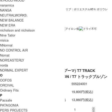
N.HOOLYWOOD
PUMA Black , Ice Coffee
カラー
nanamica
ポリエステル85％ コットン15％ リブ：ポリエステル95％ ポリウレ
NANGA
素材
タン5％
NEUTRALWORKS.
NEW BALANCE
中国製
生産国
NEW ERA
洗濯表記
nicholson and nicholson
Nine Tailor
裏地 / 透け
伸縮あり
nisica
感
NNormal
ネコポス / メール便 利用不可
備考
NO CONTROL AIR
Nomat
NOR'EASTERLY
norda
NORMAL EXPERT
PUMA (プーマ) T7 TRACK
O
BLOUSON / T7 トラックブルゾン
OOFOS
型番
555224001
ORCIVAL
Ordinary Fits
定価
19,800円(税込)
P
販売価格
13,860円(税込)
Pacsafe
PATAGONIA
購入数
PERS PROJECTS