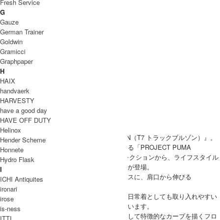
Fresh Service
G
Gauze
German Trainer
Goldwin
Gramicci
Graphpaper
H
HAIX
handvaerk
HARVESTY
have a good day
HAVE OFF DUTY
Helinox
PUMA(プーマ)より、『T7 TRACK BLOUSON（T7 トラックブルゾン）』。
Hender Scheme
スポーツの機能性と日常のスタイルを横断する「PROJECT PUMA
Honnete
PLUS（プロジェクト プーマ プラス）」コレクションから、ライフスタイル
Hydro Flask
に溶け込むハイセンスなトラックジャケットが登場。
I
PUMAの名作「T7 TRACK JACKET」をベースに、肩口から伸びる
ICHI Antiquites
T7（Tapered 7cm）ラインを同色で表現。
ironari
スポーティでありながらも上品にまとまり、日常着としても取り入れやすい
irose
ミニマルで洗練されたデザインに仕上がっています。
is-ness
オーバーサイズシルエットと長めの着丈、そして特徴的なカーブを描くフロ
ITTI