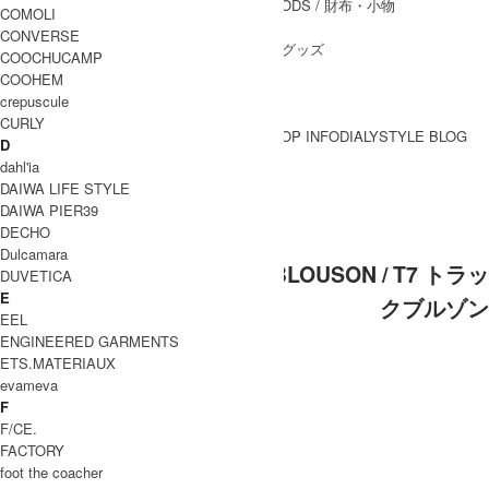
WALLET&GENERAL GOODS
/ 財布・小物
COMOLI
BELT
/ ベルト
CONVERSE
OTHER GOODS
/ その他グッズ
COOCHUCAMP
COOHEM
crepuscule
CURLY
BRAND一覧
SHOP INFO
DIALY
STYLE BLOG
D
BRAND一覧
dahl'ia
DAIWA LIFE STYLE
DAIWA PIER39
PUMA (プーマ)
DECHO
Dulcamara
PUMA (プーマ) T7 TRACK BLOUSON / T7 トラッ
DUVETICA
E
クブルゾン
EEL
ENGINEERED GARMENTS
ETS.MATERIAUX
evameva
F
F/CE.
FACTORY
foot the coacher