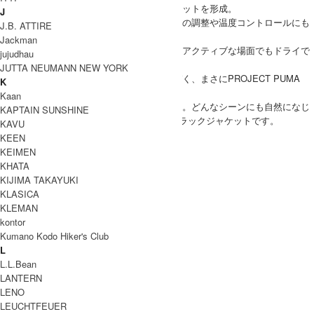
ントファスナーが、柔らかく立体的なシルエットを形成。
J
フロントはダブルジップ仕様で、レイヤードの調整や温度コントロールにも
J.B. ATTIRE
便利。
Jackman
吸水速乾素材を採用しているため、移動中やアクティブな場面でもドライで
jujudhau
快適な着心地を保ってくれます。
JUTTA NEUMANN NEW YORK
落ち着いた佇まいの中に確かな機能性が息づく、まさにPROJECT PUMA
K
PLUS.ならではの一枚。
Kaan
街中でも、移動中でも、トレーニング後でも。どんなシーンにも自然になじ
KAPTAIN SUNSHINE
み、日常にPLUSをもたらしてくれる万能トラックジャケットです。
KAVU
PUMA(プーマ) T7 TRACK BLOUSON
KEEN
KEIMEN
COODINATE
KHATA
KIJIMA TAKAYUKI
KLASICA
KLEMAN
kontor
DETAIL
Kumano Kodo Hiker's Club
L
L.L.Bean
LANTERN
LENO
ブランド紹介
LEUCHTFEUER