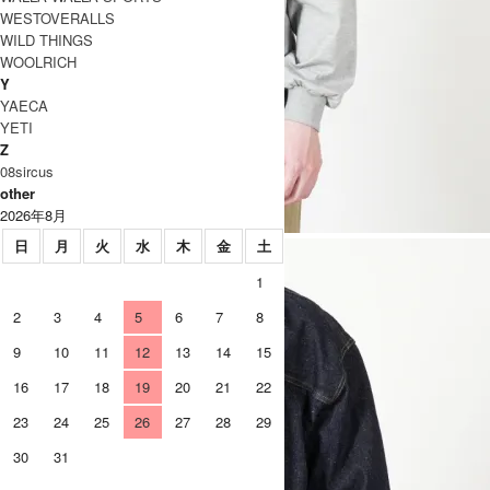
WESTOVERALLS
WILD THINGS
WOOLRICH
Y
YAECA
YETI
Z
08sircus
other
2026年8月
日
月
火
水
木
金
土
1
2
3
4
5
6
7
8
9
10
11
12
13
14
15
16
17
18
19
20
21
22
23
24
25
26
27
28
29
30
31