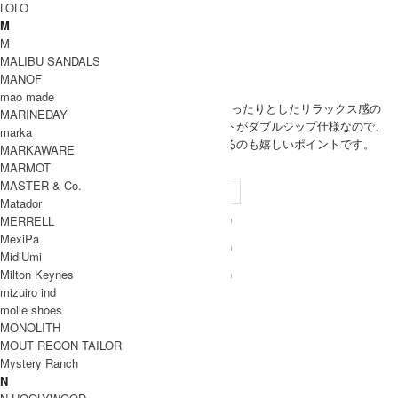
LOLO
PUMA
M
PUMA 取り扱い商品
M
MODEL
MALIBU SANDALS
MANOF
(SIZE) L / 身長 176cm
mao made
(VOICE) Lサイズ着用でゆったりとしたリラックス感の
MEN
MARINEDAY
あるシルエット。フロントがダブルジップ仕様なので、
marka
様々な着こなしを楽しめるのも嬉しいポイントです。
MARKAWARE
SIZE
MARMOT
MASTER & Co.
サイズ
裄丈
身幅
着丈
袖口
Matador
86cm
70cm
69cm
10cm
MERRELL
S
MexiPa
88.5cm
72cm
71cm
10cm
M
MidiUmi
Milton Keynes
93cm
73cm
75.5cm
10cm
L
mizuiro ind
INFORMATION
molle shoes
PUMA (プーマ)
ブランド名
MONOLITH
MOUT RECON TAILOR
T7 TRACK BLOUSON
商品名
Mystery Ranch
638049
型番
N