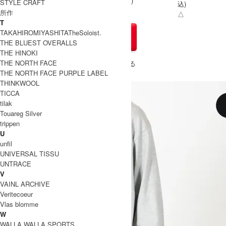
L
込)
STYLE CRAFT
込)
×
所作
△
T
TAKAHIROMIYASHITATheSoloist.
THE BLUEST OVERALLS
THE HINOKI
THE NORTH FACE
» もうすこしPUMA (プーマ)のアイテムをみる
THE NORTH FACE PURPLE LABEL
THINKWOOL
TICCA
tilak
Touareg Silver
trippen
U
unfil
UNIVERSAL TISSU
UNTRACE
V
VAINL ARCHIVE
Veritecoeur
Vlas blomme
W
WALLA WALLA SPORTS