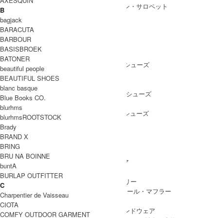
AXESQUIN
ALL IN ONE
/ オールインワン・サロペット
B
bagjack
BARACUTA
BARBOUR
SHOES
BASISBROEK
SHOES ALL ITEM
SNEAKERS
/ スニーカー
BATONER
DRESS SHOES
/ ドレスシューズ
beautiful people
BOOTS
/ ブーツ
BEAUTIFUL SHOES
PUMPS
/ パンプス
blanc basque
BALLET SHOES
/ バレエシューズ
Blue Books CO.
SANDALS
/ サンダル
blurhms
OTHER SHOES
/ その他シューズ
blurhmsROOTSTOCK
Brady
BRAND X
BRING
GOODS
BRU NA BOINNE
GOODS ALL ITEM
HAT
/ 帽子・ヘッドウェア
buntA
BAG
/ バッグ
BURLAP OUTFITTER
ACCESSARY
/ アクセサリー
C
STOLE&MUFFLER
/ ストール・マフラー
Charpentier de Vaisseau
LEG WEAR
/ 靴下
CIOTA
HAND WEAR
/ 手袋・ハンドウェア
COMFY OUTDOOR GARMENT