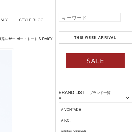
IALY
STYLE BLOG
THIS WEEK ARRIVAL
X姫路レザー ボートトート S-DAISY
BRAND LIST
ブランド一覧
A
A VONTADE
A.P.C.
adidas originals