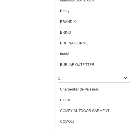
Brady
BRAND X
BRING
BRU NA BOINNE
buntA
BURLAP OUTFITTER
C
Charpentier de Vaisseau
CIOTA
COMFY OUTDOOR GARMENT
COMOLI