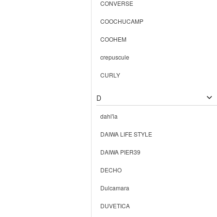
CONVERSE
COOCHUCAMP
COOHEM
crepuscule
CURLY
D
dahl'ia
DAIWA LIFE STYLE
DAIWA PIER39
DECHO
Dulcamara
DUVETICA