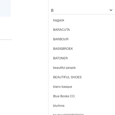
B
bagjack
BARACUTA
BARBOUR
BASISBROEK
BATONER
beautiful people
BEAUTIFUL SHOES
blanc basque
Blue Books CO.
blurhms
blurhmsROOTSTOCK