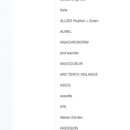
Aeta
ALLIED Feather + Down
ALWEL
ANACHRONORM
and wander
ANVOCOEUR
ARC'TERYX VEILANCE
ASICS
assiette
ATA
Atelier d'antan
AXESQUIN