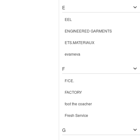
E
EEL
ENGINEERED GARMENTS
ETS.MATERIAUX
evameva
F
F/CE.
FACTORY
foot the coacher
Fresh Service
G