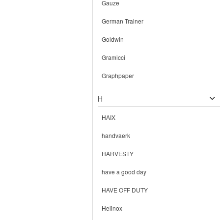
Gauze
German Trainer
Goldwin
Gramicci
Graphpaper
H
HAIX
handvaerk
HARVESTY
have a good day
HAVE OFF DUTY
Helinox