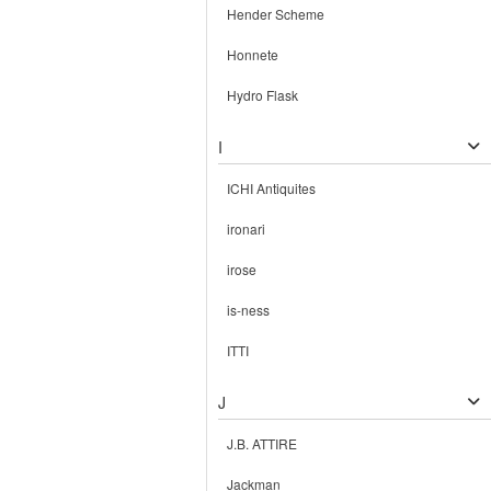
Hender Scheme
Honnete
Hydro Flask
I
ICHI Antiquites
ironari
irose
is-ness
ITTI
J
J.B. ATTIRE
Jackman