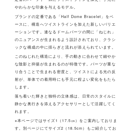
やわらかな印象を与えるモデル。
ブランドの定番である「Half Dome Bracelet」をベ
ースに、構造へツイストラインを加えた新しいバリエ
ーションです。連なるドームパーツの間に「ねじれ」
のニュアンスが生まれるよう設計されており、クラシ
ックな構成の中に揺らぎと流れが添えられています。
このねじれた構造により、手の動きに合わせて細やか
な陰影と抑揚が生まれるのが特徴です。パーツが重な
り合うことで生まれる密度と、ツイストによる光の反
射が、単体での着用時にも手元に程よい変化をもたら
します。
落ち着いた輝きと独特の立体感は、日常のスタイルに
静かな奥行きを添えるアクセサリーとして活躍してく
れます。
※本ページではサイズ1（17.5㎝）をご案内しておりま
す。別ページにてサイズ2（18.5cm）もご紹介してお