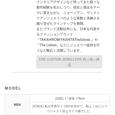
インテリアデザインなど培ってきた様々な
製作経験を生かしつつ、現在と過去をテー
マに置きながら、ジョージアン、ヴィクト
リアンジュエリーのような装飾と洗練さを
織り交ぜたラインナップを展開。
またブランド活動以外にも、日本を代表す
るファッションブランド
『TAKAHIROMIYASHITATheSoloist.』や
『The Letters』などにジュエリー提供を行
うなど幅広く活躍しています。
END CUSTOM JEWELLERS 取り扱い商
品
MODEL
(SIZE) 1 / 身長 176cm
MEN
(VOICE) 私が手首サイズ約16.5cmで、程よくゆとりつ
つジャスト目なサイズ感でした。