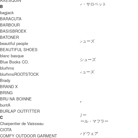
AXESQUIN
ALL IN ONE
/ オールインワン・サロペット
B
bagjack
BARACUTA
BARBOUR
SHOES
BASISBROEK
SHOES ALL ITEM
SNEAKERS
/ スニーカー
BATONER
DRESS SHOES
/ ドレスシューズ
beautiful people
BOOTS
/ ブーツ
BEAUTIFUL SHOES
PUMPS
/ パンプス
blanc basque
BALLET SHOES
/ バレエシューズ
Blue Books CO.
SANDALS
/ サンダル
blurhms
OTHER SHOES
/ その他シューズ
blurhmsROOTSTOCK
Brady
BRAND X
BRING
GOODS
BRU NA BOINNE
GOODS ALL ITEM
HAT
/ 帽子・ヘッドウェア
buntA
BAG
/ バッグ
BURLAP OUTFITTER
ACCESSARY
/ アクセサリー
C
STOLE&MUFFLER
/ ストール・マフラー
Charpentier de Vaisseau
LEG WEAR
/ 靴下
CIOTA
HAND WEAR
/ 手袋・ハンドウェア
COMFY OUTDOOR GARMENT