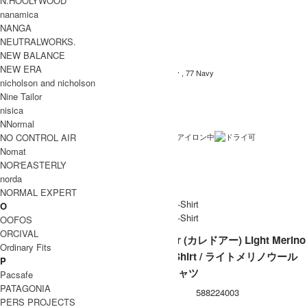
N.HOOLYWOOD
Caledoor (カレドアー)
ブランド名
nanamica
NANGA
Light Merino Wool T-Shirt
商品名
NEUTRALWORKS.
6061-1701_26SS_P
型番
NEW BALANCE
NEW ERA
11 Light Grey , 18 Charcoal Grey , 77 Navy
カラー
nicholson and nicholson
毛100％
素材
Nine Tailor
nisica
日本製
生産国
NNormal
NO CONTROL AIR
洗濯表記
Nomat
伸縮あり
裏地 / 透け感
NOR'EASTERLY
norda
メール便 利用可
備考
NORMAL EXPERT
O
OOFOS
ORCIVAL
Caledoor (カレドアー) Light Merino
Ordinary Fits
Wool T-Shirt / ライトメリノウール
P
ティーシャツ
Pacsafe
PATAGONIA
型番
588224003
PERS PROJECTS