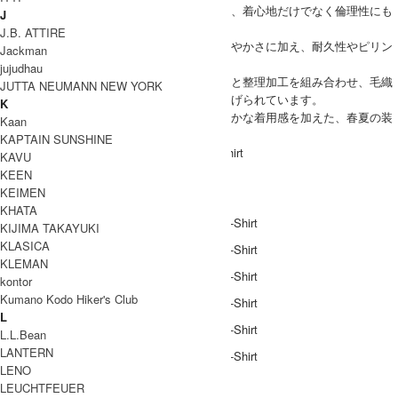
原料にはノンミュールジングウールを使用し、着心地だけでなく倫理性にも
J
配慮。
J.B. ATTIRE
細番手の糸使いによる空気をまとうような軽やかさに加え、耐久性やピリン
Jackman
グ耐性も高めています。
jujudhau
さらに、生地の斜行を抑えるために編み設計と整理加工を組み合わせ、毛織
JUTTA NEUMANN NEW YORK
物の産地である尾州にて安定した品質に仕上げられています。
K
メリノウールが持つ調湿性や防臭性に、軽やかな着用感を加えた、春夏の装
Kaan
いに心地よく寄り添う一枚です。
KAPTAIN SUNSHINE
Caledoor(カレドアー) Light Merino Wool T-Shirt
KAVU
KEEN
COODINATE
KEIMEN
KHATA
KIJIMA TAKAYUKI
KLASICA
KLEMAN
kontor
Kumano Kodo Hiker's Club
L
L.L.Bean
LANTERN
LENO
DETAIL
LEUCHTFEUER