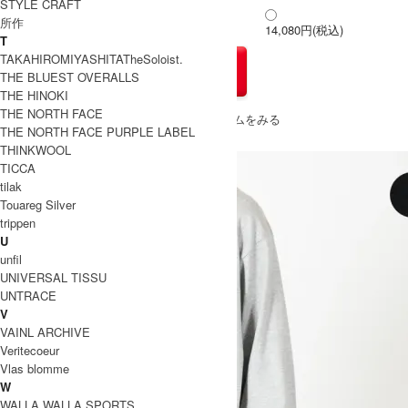
STYLE CRAFT
所作
XL
14,080円(税込)
14,080円(税込)
14,080円(税込)
T
TAKAHIROMIYASHITATheSoloist.
THE BLUEST OVERALLS
THE HINOKI
THE NORTH FACE
» もうすこしCaledoor (カレドアー)のアイテムをみる
THE NORTH FACE PURPLE LABEL
THINKWOOL
TICCA
tilak
Touareg Silver
trippen
U
unfil
UNIVERSAL TISSU
UNTRACE
V
VAINL ARCHIVE
Veritecoeur
Vlas blomme
W
WALLA WALLA SPORTS