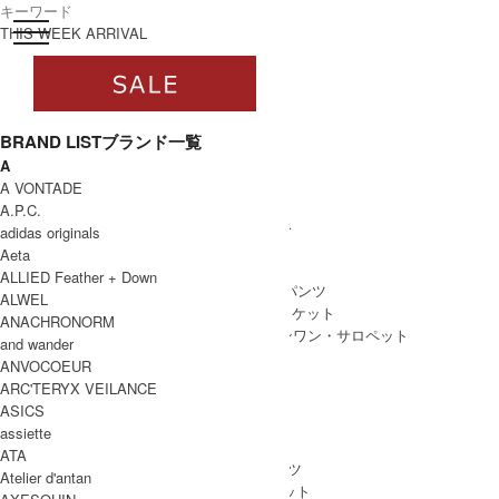
toggle navigation
ログイン
THIS WEEK ARRIVAL
BRAND LIST
ブランド一覧
A
すべて
A VONTADE
WOMEN
A.P.C.
WOMEN ALL ITEM
ONE PIECE
/ ワンピース
adidas originals
TOPS
/ トップス
Aeta
SKIRT
/ スカート
ALLIED Feather + Down
BOTTOMS
/ ボトムス・パンツ
ALWEL
OUTER
/ アウター・ジャケット
ANACHRONORM
ALL IN ONE
/ オールインワン・サロペット
and wander
ANVOCOEUR
ARC'TERYX VEILANCE
ASICS
MEN
assiette
MEN ALL ITEM
TOPS
/ トップス
ATA
BOTTOMS
/ ボトムス・パンツ
Atelier d'antan
OUTER
/ アウター・ジャケット