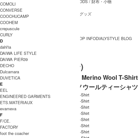
WALLET&GENERAL GOODS
/ 財布・小物
COMOLI
BELT
/ ベルト
CONVERSE
OTHER GOODS
/ その他グッズ
COOCHUCAMP
COOHEM
crepuscule
CURLY
BRAND一覧
SHOP INFO
DIALY
STYLE BLOG
D
BRAND一覧
dahl'ia
DAIWA LIFE STYLE
DAIWA PIER39
Caledoor (カレドアー)
DECHO
Dulcamara
Caledoor (カレドアー) Light Merino Wool T-Shirt
DUVETICA
E
/ ライトメリノウールティーシャツ
EEL
ENGINEERED GARMENTS
ETS.MATERIAUX
evameva
F
F/CE.
FACTORY
foot the coacher