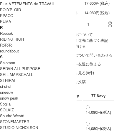
定価
17,600円(税込)
Plus VETEMENTS de TRAVAIL
POLYPLOID
販売価格
14,080円(税込)
PPACO
PUMA
購入数
R
Reebok
» 採寸方法について
RIDING HIGH
» 特定商取引法に基づく表記
RoToTo
買い物を続ける
roundabout
この商品について問い合わせる
S
Salomon
この商品を友達に教える
SEDAN ALL-PURPOSE
レビューを見る(0件)
SEIL MARSCHALL
SI-HIRAI
レビューを投稿
si-si-si
sneeuw
11 Light Grey
18 Charcoal Grey
77 Navy
snow peak
Soglia
14,080円(税込)
SOLAIZ
M
14,080円(税込)
14,080円(税込)
△
South2 West8
STONEMASTER
L
STUDIO NICHOLSON
14,080円(税込)
14,080円(税込)
14,080円(税込)