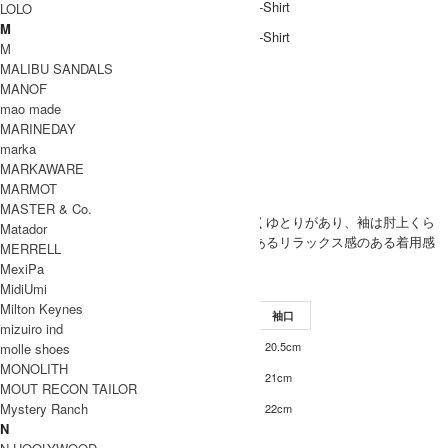
LOLO
M
M
MALIBU SANDALS
ブランド紹介
MANOF
mao made
Caledoor
MARINEDAY
Caledoor 取り扱い商品
marka
MODEL
MARKAWARE
MARMOT
(SIZE) L / 身長 176cm
MASTER & Co.
(VOICE) 肩幅身幅に程よくゆとりがあり、袖は肘上くら
MEN
Matador
い、着丈も程よく長さのあるリラックス感のある着用感
MERRELL
でした。
MexiPa
SIZE
MidiUmi
Milton Keynes
サイズ
肩幅
身幅
袖丈
着丈
袖口
mizuiro ind
54cm
56cm
23cm
68cm
20.5cm
molle shoes
M
MONOLITH
55cm
58cm
25cm
70cm
21cm
L
MOUT RECON TAILOR
Mystery Ranch
56cm
60cm
26cm
70cm
22cm
XL
N
INFORMATION