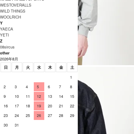
WESTOVERALLS
WILD THINGS
WOOLRICH
Y
YAECA
YETI
Z
08sircus
other
2026年8月
日
月
火
水
木
金
土
1
2
3
4
5
6
7
8
9
10
11
12
13
14
15
16
17
18
19
20
21
22
23
24
25
26
27
28
29
30
31