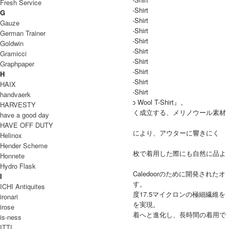
Fresh Service
G
Gauze
German Trainer
Goldwin
Gramicci
Graphpaper
H
HAIX
handvaerk
Caledoor（カレドアー）より、『Light Merino Wool T-Shirt』。
HARVESTY
ベースレイヤーとしても一枚着としても美しく成立する、メリノウール素材
have a good day
のTシャツです。
HAVE OFF DUTY
フライスやリブを極力抑えたソリッドな設計により、アウターに響きにく
Helinox
く、すっきりとした印象に仕上げています。
Hender Scheme
ネックはリブを配さない端正な佇まいで、一枚で着用した際にも自然に品よ
Honnete
くまとまるバランスを追求。
Hydro Flask
今シーズンは素材からフルリニューアルし、Caledoorのために開発されたオ
I
リジナルのメリノウール天竺を採用しています。
ICHI Antiquites
ニュージーランド産メリノを原料に、平均繊度17.5マイクロンの極細繊維を
ironari
使用することで、繊細でなめらかな肌当たりを実現。
irose
従来よりも軽く、強く、毛玉ができにくい一着へと進化し、長時間の着用で
is-ness
も快適に過ごせます。
ITTI