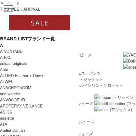
toggle navigation
ログイン
THIS WEEK ARRIVAL
BRAND LIST
ブランド一覧
A
すべて
WOMEN
A VONTADE
WOMEN ALL ITEM
ONE PIECE
/ ワンピース
A.P.C.
TOPS
/ トップス
adidas originals
SKIRT
/ スカート
Aeta
BOTTOMS
/ ボトムス・パンツ
ALLIED Feather + Down
OUTER
/ アウター・ジャケット
ALWEL
ALL IN ONE
/ オールインワン・サロペット
ANACHRONORM
SHOES
and wander
SHOES ALL ITEM
SNEAKERS
/ スニーカー
ANVOCOEUR
DRESS SHOES
/ ドレスシューズ
ARC'TERYX VEILANCE
BOOTS
/ ブーツ
ASICS
PUMPS
/ パンプス
assiette
BALLET SHOES
/ バレエシューズ
ATA
SANDALS
/ サンダル
Atelier d'antan
OTHER SHOES
/ その他シューズ