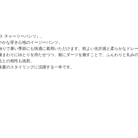
スコース チャーリーパンツ』。
やかな穿き心地のイージーパンツ。
触りで暑い季節にも快適に着用いただけます。程よい光沢感と柔らかなドレ
わりにゆとりを持たせつつ、裾にダーツを施すことで、ふんわりと丸みのあるC
元との相性も抜群。
春夏のスタイリングに活躍する一本です。