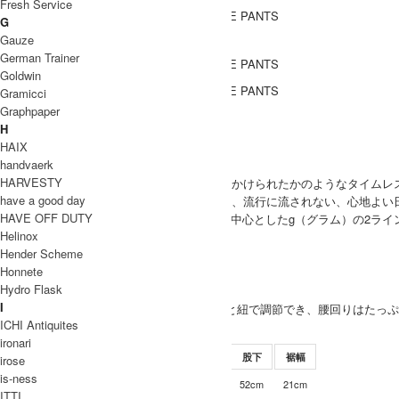
Fresh Service
G
Gauze
DETAIL
German Trainer
Goldwin
Gramicci
Graphpaper
ブランド紹介
H
HAIX
handvaerk
Gauze
HARVESTY
洗いジワが自然にできた表情、まるで魔法がかけられたかのようなタイムレ
have a good day
ひとつひとつの素材がもつ風合いを大切にし、流行に流されない、心地よい
HAVE OFF DUTY
Gauze＃（ガーゼ）とベーシックアイテムを中心としたg（グラム）の2ライ
Helinox
Gauze 取り扱い商品
Hender Scheme
MODEL
Honnete
(SIZE) ONE / 身長 162cm
Hydro Flask
WOMEN
I
(VOICE) ウエストはゴムと紐で調節でき、腰回りは
ICHI Antiquites
SIZE
ironari
サイズ
ウエスト
ワタリ幅
股上
股下
裾幅
irose
is-ness
76-86cm
38cm
39cm
52cm
21cm
Free Size
ITTI