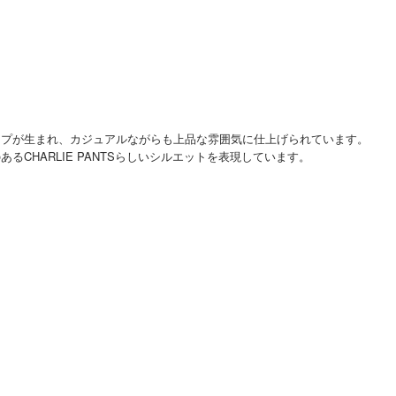
ープが生まれ、カジュアルながらも上品な雰囲気に仕上げられています。
HARLIE PANTSらしいシルエットを表現しています。