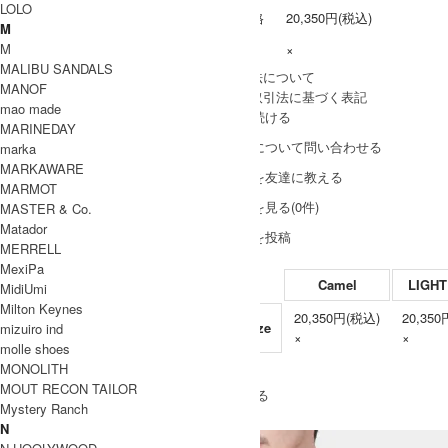
LOLO
販売価格
20,350円(税込)
M
M
在庫数
×
MALIBU SANDALS
» 採寸方法について
MANOF
» 特定商取引法に基づく表記
mao made
買い物を続ける
MARINEDAY
この商品について問い合わせる
marka
MARKAWARE
この商品を友達に教える
MARMOT
レビューを見る(0件)
MASTER & Co.
Matador
レビューを投稿
MERRELL
MexiPa
Camel
LIGHT
MidiUmi
Milton Keynes
20,350円(税込)
20,35
Free Size
mizuiro ind
×
×
molle shoes
MONOLITH
SOLD OUT
MOUT RECON TAILOR
» もうすこしGauze (ガーゼ)のアイテムをみる
Mystery Ranch
N