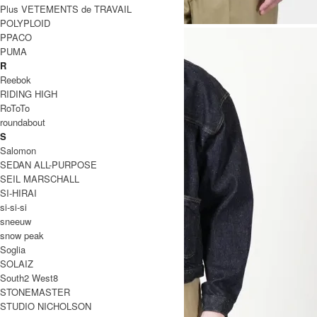
Plus VETEMENTS de TRAVAIL
POLYPLOID
PPACO
PUMA
R
Reebok
RIDING HIGH
RoToTo
roundabout
S
Salomon
SEDAN ALL-PURPOSE
SEIL MARSCHALL
SI-HIRAI
si-si-si
sneeuw
snow peak
Soglia
SOLAIZ
South2 West8
STONEMASTER
STUDIO NICHOLSON