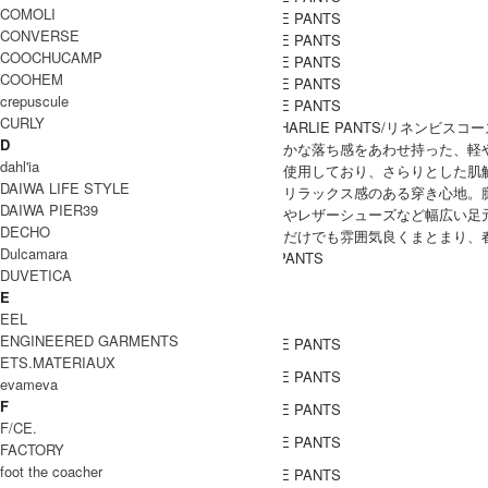
COMOLI
CONVERSE
COOCHUCAMP
COOHEM
crepuscule
CURLY
Gauzeガーゼ）より、『LINEN VISCOSE CHARLIE PANTS/リネンビ
D
リネンの清涼感と、ビスコース特有のしなやかな落ち感をあわせ持った、軽
dahl'ia
繊維が細く滑らかなリネンビスコース生地を使用しており、さらりとした肌
DAIWA LIFE STYLE
ウエストはゴムと紐によるイージー仕様で、リラックス感のある穿き心地。腿ま
DAIWA PIER39
やや短めの丈感が軽やかな印象で、サンダルやレザーシューズなど幅広い足
DECHO
シンプルなカットソーやブラウスと合わせるだけでも雰囲気良くまとまり、
Dulcamara
Gauze(ガーゼ) LINEN VISCOSE CHARLIE PANTS
DUVETICA
COODINATE
E
EEL
ENGINEERED GARMENTS
ETS.MATERIAUX
evameva
F
F/CE.
FACTORY
foot the coacher