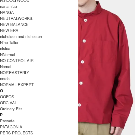
N.HOOLYWOOD
nanamica
NANGA
NEUTRALWORKS.
NEW BALANCE
NEW ERA
nicholson and nicholson
Nine Tailor
nisica
NNormal
NO CONTROL AIR
Nomat
NOR'EASTERLY
norda
NORMAL EXPERT
O
OOFOS
ORCIVAL
Ordinary Fits
P
Pacsafe
PATAGONIA
PERS PROJECTS