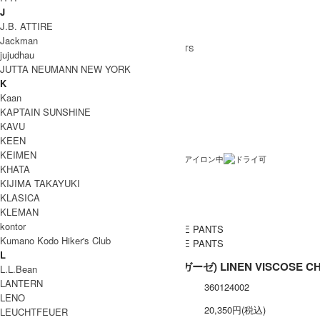
INFORMATION
J
J.B. ATTIRE
Gauze (ガーゼ)
ブランド名
Jackman
LINEN VISCOSE CHARLIE PANTS
商品名
jujudhau
JUTTA NEUMANN NEW YORK
G1105
型番
K
Camel , LIGHT PINK , Black
カラー
Kaan
KAPTAIN SUNSHINE
リネン50% VISCOSE50%
素材
KAVU
日本製
生産国
KEEN
KEIMEN
洗濯表記
KHATA
裏地 / 透け感
KIJIMA TAKAYUKI
KLASICA
ネコポス / メール便 利用不可
備考
KLEMAN
kontor
Kumano Kodo Hiker's Club
L
Gauze (ガーゼ) LINEN VISCO
L.L.Bean
LANTERN
型番
360124002
LENO
定価
20,350円(税込)
LEUCHTFEUER