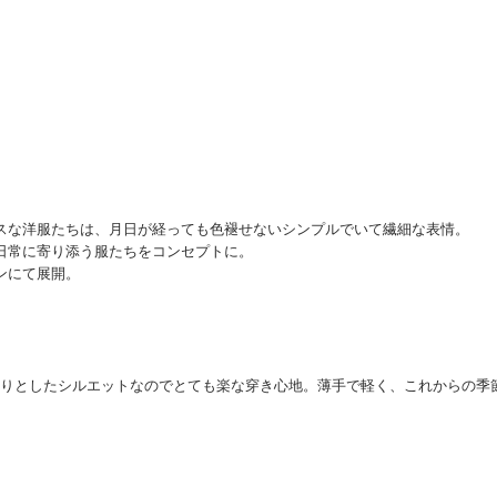
スな洋服たちは、月日が経っても色褪せないシンプルでいて繊細な表情。
日常に寄り添う服たちをコンセプトに。
ンにて展開。
たっぷりとしたシルエットなのでとても楽な穿き心地。薄手で軽く、これからの