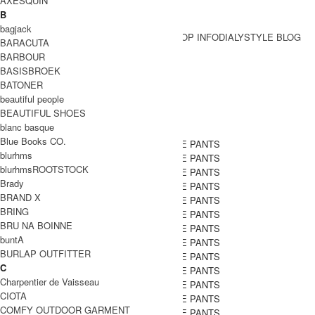
AXESQUIN
B
bagjack
BRAND一覧
SHOP INFO
DIALY
STYLE BLOG
BARACUTA
BRAND一覧
BARBOUR
BASISBROEK
BATONER
Gauze (ガーゼ)
beautiful people
BEAUTIFUL SHOES
blanc basque
Blue Books CO.
blurhms
blurhmsROOTSTOCK
Brady
BRAND X
BRING
BRU NA BOINNE
buntA
BURLAP OUTFITTER
C
Charpentier de Vaisseau
CIOTA
COMFY OUTDOOR GARMENT