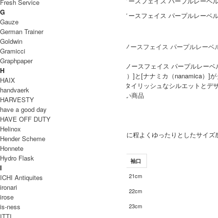
Fresh Service
G
Gauze
German Trainer
ブランド紹介
Goldwin
Gramicci
THE NORTH FACE PURPLE LABEL
Graphpaper
「THE NORTH FACE PURPLE LABEL ザ・ノースフェイス パ
H
[ザ・ノース・フェイス（THE NORTH FACE）]と[ナナミカ（nanami
HAIX
通常の「THE NORTH FACE」にはない、スタイリッシュなシルエットと
handvaerk
THE NORTH FACE PURPLE LABEL 取り扱い商品
HARVESTY
MODEL
have a good day
HAVE OFF DUTY
(SIZE) L / 身長 176cm
MEN
Helinox
(VOICE) Lサイズで全体的に程よくゆったりとした
Hender Scheme
SIZE
Honnete
Hydro Flask
サイズ
肩幅
身幅
袖丈
着丈
袖口
I
50cm
62cm
24cm
70cm
21cm
S
ICHI Antiquites
ironari
52cm
66cm
26cm
72cm
22cm
M
irose
is-ness
53cm
68cm
27cm
73cm
23cm
L
ITTI