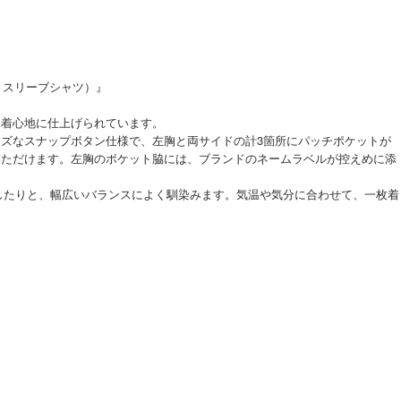
ショートスリーブシャツ）』
な着心地に仕上げられています。
ズなスナップボタン仕様で、左胸と両サイドの計3箇所にパッチポケットが
いただけます。左胸のポケット脇には、ブランドのネームラベルが控えめに添
したりと、幅広いバランスによく馴染みます。気温や気分に合わせて、一枚着