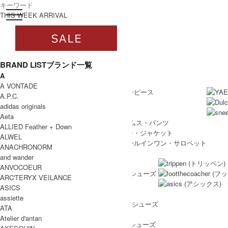
toggle navigation
ログイン
THIS WEEK ARRIVAL
BRAND LIST
ブランド一覧
A
すべて
WOMEN
A VONTADE
WOMEN ALL ITEM
ONE PIECE
/ ワンピース
A.P.C.
TOPS
/ トップス
adidas originals
SKIRT
/ スカート
Aeta
BOTTOMS
/ ボトムス・パンツ
ALLIED Feather + Down
OUTER
/ アウター・ジャケット
ALWEL
ALL IN ONE
/ オールインワン・サロペット
ANACHRONORM
SHOES
and wander
SHOES ALL ITEM
SNEAKERS
/ スニーカー
ANVOCOEUR
DRESS SHOES
/ ドレスシューズ
ARC'TERYX VEILANCE
BOOTS
/ ブーツ
ASICS
PUMPS
/ パンプス
assiette
BALLET SHOES
/ バレエシューズ
ATA
SANDALS
/ サンダル
Atelier d'antan
OTHER SHOES
/ その他シューズ