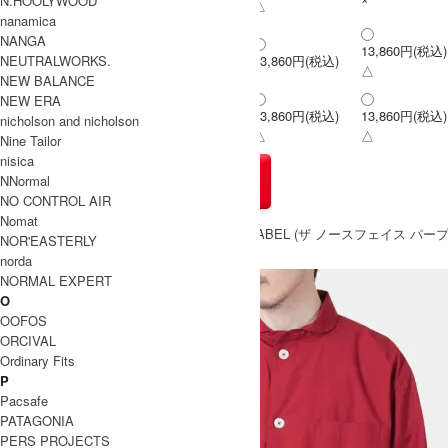
N.HOOLYWOOD
△
nanamica
NANGA
13,860円(税込)
L
NEUTRALWORKS.
13,860円(税込)
△
NEW BALANCE
NEW ERA
13,860円(税込)
13,860円(税込)
XL
nicholson and nicholson
△
△
Nine Tailor
nisica
NNormal
NO CONTROL AIR
Nomat
» もうすこしTHE NORTH FACE PURPLE LABEL (ザ ノースフェイス
NOR'EASTERLY
norda
NORMAL EXPERT
O
OOFOS
ORCIVAL
Ordinary Fits
P
Pacsafe
PATAGONIA
PERS PROJECTS