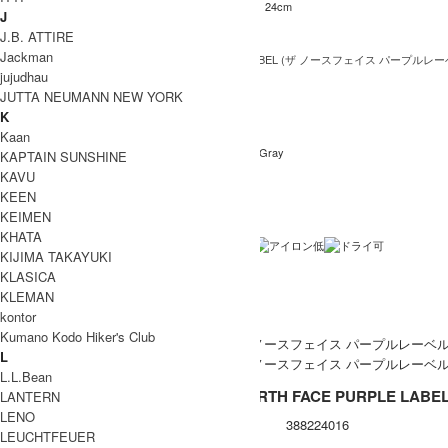
56cm
70cm
27cm
77cm
24cm
XL
J
INFORMATION
J.B. ATTIRE
Jackman
THE NORTH FACE PURPLE LABEL (ザ ノースフェイス パープルレー
ブランド名
jujudhau
Nylon Taffeta Field S/S Shirt
商品名
JUTTA NEUMANN NEW YORK
K
N25SG055
型番
Kaan
Light Sage , Light Gray , Asphalt Gray
カラー
KAPTAIN SUNSHINE
KAVU
ナイロン100%
素材
KEEN
中国製
KEIMEN
生産国
KHATA
洗濯表記
KIJIMA TAKAYUKI
KLASICA
裏地 / 透け感
KLEMAN
ネコポス / メール便 利用不可
備考
kontor
Kumano Kodo Hiker's Club
L
L.L.Bean
THE NORTH FACE PURPLE LAB
LANTERN
LENO
型番
388224016
LEUCHTFEUER