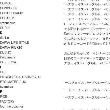
COMOLI
CONVERSE
COOCHUCAMP
COOHEM
crepuscule
THE NORTH FACE Purple Label（ザ・ノース・フェイス パープルレーベル）
CURLY
程よい光沢感と軽さを備えた、アウター感覚でも羽織れるオープンカラーシ
D
生地には、程よい光沢感と自然な風合いが特徴のワッシャーナイロンタフタ
dahl'ia
肩幅や身幅に程よくゆとりを持たせたリラックス感のあるフィットと、首元
DAIWA LIFE STYLE
配置されています。裾には絞り具合を調節できるドローコードが備わってお
DAIWA PIER39
えられています。
DECHO
ゆとりのあるサイズ感や着脱しやすい前開きの仕様を活かして、インナーに
Dulcamara
のシャツとしても、軽い羽織りものとしても日常のコーディネートで柔軟に
DUVETICA
THE NORTH FACE PURPLE LABEL(ザ ノースフェイス パープルレーベル) Nylon Ta
E
COODINATE
EEL
ENGINEERED GARMENTS
ETS.MATERIAUX
evameva
F
F/CE.
FACTORY
DETAIL
foot the coacher