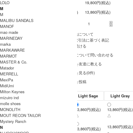
LOLO
定価
19,800円(税込)
M
販売価格
13,860円(税込)
M
MALIBU SANDALS
購入数
MANOF
mao made
» 採寸方法について
MARINEDAY
» 特定商取引法に基づく表記
marka
買い物を続ける
MARKAWARE
この商品について問い合わせる
MARMOT
MASTER & Co.
この商品を友達に教える
Matador
レビューを見る(0件)
MERRELL
MexiPa
レビューを投稿
MidiUmi
Milton Keynes
Light Sage
Light Gray
mizuiro ind
molle shoes
MONOLITH
13,860円(税込)
13,860円(税込)
S
MOUT RECON TAILOR
△
△
Mystery Ranch
13,860円(税込)
N
13,860円(税込)
M
×