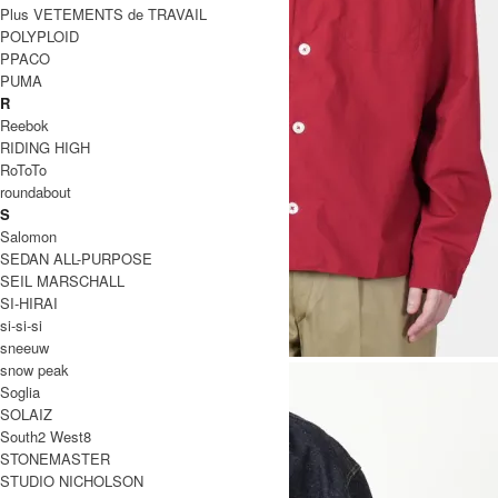
Plus VETEMENTS de TRAVAIL
POLYPLOID
PPACO
PUMA
R
Reebok
RIDING HIGH
RoToTo
roundabout
S
Salomon
SEDAN ALL-PURPOSE
SEIL MARSCHALL
SI-HIRAI
si-si-si
sneeuw
snow peak
Soglia
SOLAIZ
South2 West8
STONEMASTER
STUDIO NICHOLSON