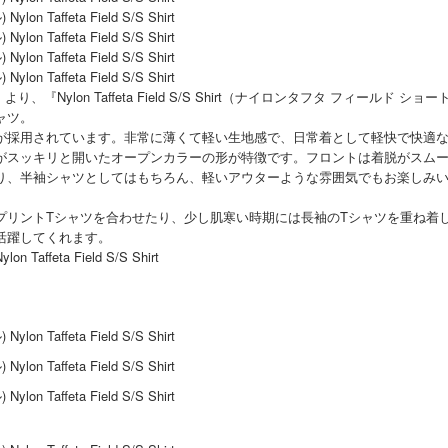
より、『Nylon Taffeta Field S/S Shirt（ナイロンタフタ フィールド 
ャツ。
が採用されています。非常に薄くて軽い生地感で、日常着として軽快で快適
がスッキリと開いたオープンカラーの形が特徴です。フロントは着脱がスムー
り、半袖シャツとしてはもちろん、軽いアウターような雰囲気でもお楽しみ
プリントTシャツを合わせたり、少し肌寒い時期には長袖のTシャツを重ね着
活躍してくれます。
ffeta Field S/S Shirt