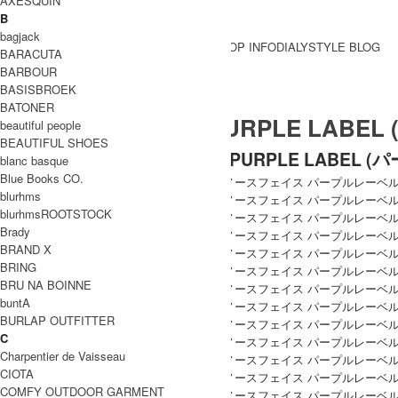
AXESQUIN
B
bagjack
BRAND一覧
SHOP INFO
DIALY
STYLE BLOG
BARACUTA
BRAND一覧
BARBOUR
BASISBROEK
BATONER
THE NORTH FACE PURPLE L
beautiful people
BEAUTIFUL SHOES
THE NORTH FACE PURPLE LABEL 
blanc basque
Blue Books CO.
blurhms
blurhmsROOTSTOCK
Brady
BRAND X
BRING
BRU NA BOINNE
buntA
BURLAP OUTFITTER
C
Charpentier de Vaisseau
CIOTA
COMFY OUTDOOR GARMENT