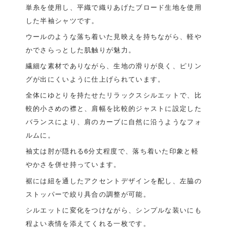
単糸を使用し、平織で織りあげたブロード生地を使用
した半袖シャツです。
ウールのような落ち着いた見映えを持ちながら、軽や
かでさらっとした肌触りが魅力。
繊細な素材でありながら、生地の滑りが良く、ピリン
グが出にくいように仕上げられています。
全体にゆとりを持たせたリラックスシルエットで、比
較的小さめの襟と、肩幅を比較的ジャストに設定した
バランスにより、肩のカーブに自然に沿うようなフォ
ルムに。
袖丈は肘が隠れる6分丈程度で、落ち着いた印象と軽
やかさを併せ持っています。
裾には紐を通したアクセントデザインを配し、左脇の
ストッパーで絞り具合の調整が可能。
シルエットに変化をつけながら、シンプルな装いにも
程よい表情を添えてくれる一枚です。