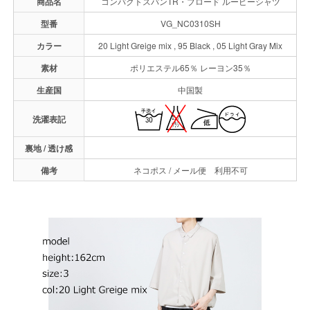
商品名
コンパクトスパンTR・ブロード ルーピーシャツ
型番
VG_NC0310SH
カラー
20 Light Greige mix , 95 Black , 05 Light Gray Mix
素材
ポリエステル65％ レーヨン35％
生産国
中国製
洗濯表記
裏地 / 透け感
備考
ネコポス / メール便 利用不可