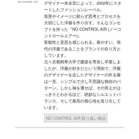
デザイナー米永至によって、2002年にスタ
ートしたファッションレーベル。
造形やイメージに頼らず思考とプロセスを
大切にした洋服を作り出す。そんなコンセ
プトを持った『NO CONTROL AIR (ノーコ
ントロールエアー)』
客観性と意思を感じられる、着やすい、現
代の洋服であることをブランドの在り方と
しています。
元々京都精華大学で建築を専攻し卒業しま
したが、洋服が好きだという理由で、洋服
のデザイナーを志したデザイナーの作る服
は一見、シンプルで少し不思議な独自のパ
ターン。しかし袖を通せば、その答えがは
っきりとわかるほど、絶妙なシルエットバ
ランス、そして最高の着心地を造り出して
います。
NO CONTROL AIR 取り扱い商品