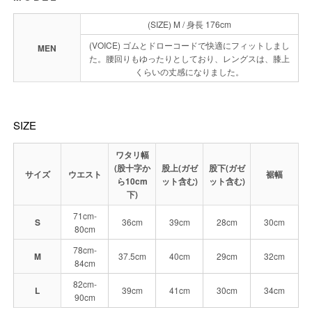
(SIZE) M / 身長 176cm
(VOICE) ゴムとドローコードで快適にフィットしまし
MEN
た。腰回りもゆったりとしており、レングスは、膝上
くらいの丈感になりました。
SIZE
ワタリ幅
(股十字か
股上(ガゼ
股下(ガゼ
サイズ
ウエスト
裾幅
ら10cm
ット含む)
ット含む)
下)
71cm-
S
36cm
39cm
28cm
30cm
80cm
78cm-
M
37.5cm
40cm
29cm
32cm
84cm
82cm-
L
39cm
41cm
30cm
34cm
90cm