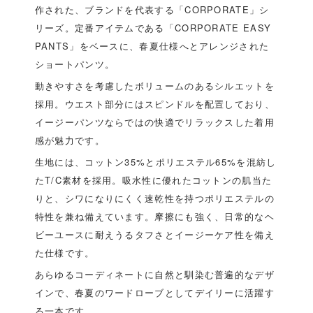
作された、ブランドを代表する「CORPORATE」シ
リーズ。定番アイテムである「CORPORATE EASY
PANTS」をベースに、春夏仕様へとアレンジされた
ショートパンツ。
動きやすさを考慮したボリュームのあるシルエットを
採用。ウエスト部分にはスピンドルを配置しており、
イージーパンツならではの快適でリラックスした着用
感が魅力です。
生地には、コットン35%とポリエステル65%を混紡し
たT/C素材を採用。吸水性に優れたコットンの肌当た
りと、シワになりにくく速乾性を持つポリエステルの
特性を兼ね備えています。摩擦にも強く、日常的なヘ
ビーユースに耐えうるタフさとイージーケア性を備え
た仕様です。
あらゆるコーディネートに自然と馴染む普遍的なデザ
インで、春夏のワードローブとしてデイリーに活躍す
る一本です。