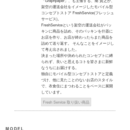
「Graphpaper」、も主催する、南 貴之が、
架空の運送会社をイメージしたモバイル型
コンセプトストア FreshService(フレッシュ
サービス)。
FreshServiceという架空の運送会社がパッ
キンに商品を詰め、そのパッキンを什器に
お店を作り、お店が終わったらまた商品を
詰めて送り返す。 そんなことをイメージし
て考え出されました。
決まった場所や決められたコンセプトに縛
られず、良いと思えるコトを皆さまに新鮮
なうちにお届けする。
独自にモバイル型コンセプトストアと定義
づけ、他に見たことのないお店のスタイル
で、衣食住にまつわることをベースに展開
しています。
Fresh Service 取り扱い商品
MODEL