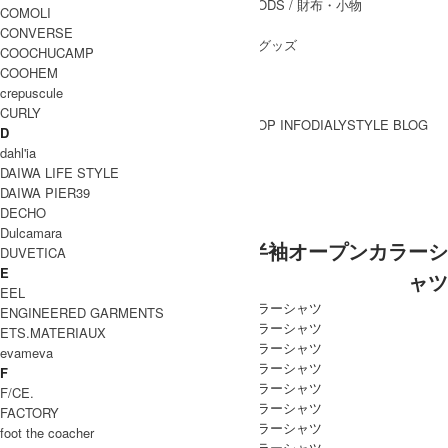
WALLET&GENERAL GOODS
/ 財布・小物
COMOLI
BELT
/ ベルト
CONVERSE
OTHER GOODS
/ その他グッズ
COOCHUCAMP
COOHEM
crepuscule
CURLY
BRAND一覧
SHOP INFO
DIALY
STYLE BLOG
D
BRAND一覧
dahl'ia
DAIWA LIFE STYLE
DAIWA PIER39
COMOLI (コモリ)
DECHO
Dulcamara
COMOLI (コモリ) ZEBRA 半袖オープンカラーシ
DUVETICA
E
ャツ
EEL
ENGINEERED GARMENTS
ETS.MATERIAUX
evameva
F
F/CE.
FACTORY
foot the coacher