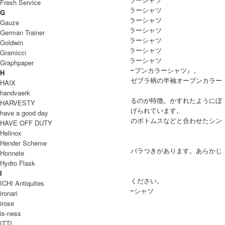
Fresh Service
G
Gauze
German Trainer
Goldwin
Gramicci
Graphpaper
COMOLI（コモリ）より、『ZEBRA 半袖オープンカラーシャツ』。
H
薄手のレーヨン生地を使用して製作された、ゼブラ柄の半袖オープンカラー
HAIX
シャツです。
handvaerk
生地のプリントの裏面をあえて表使いしているのが特徴。かすれたようにぼ
HARVESTY
やけ、強さを抑えた馴染みの良い表情に仕上げられています。
have a good day
アイテム自体に存在感があるため、ブラックのボトムスなどと合わせたシン
HAVE OFF DUTY
プルなスタイリングがおすすめの一着です。
Helinox
【attention】
Hender Scheme
・この製品は製品洗いの為、サイズに若干のバラつきがあります。あらかじ
Honnete
めご了承下さい。
Hydro Flask
・洗濯の時は、ネットをご使用ください。
I
・アイロンをかける場合は、当て布をご使用ください。
ICHI Antiquites
COMOLI(コモリ) ZEBRA 半袖オープンカラーシャツ
ironari
irose
COODINATE
is-ness
ITTI