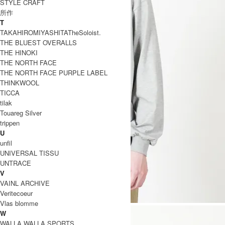
STYLE CRAFT
所作
T
TAKAHIROMIYASHITATheSoloist.
THE BLUEST OVERALLS
THE HINOKI
THE NORTH FACE
THE NORTH FACE PURPLE LABEL
THINKWOOL
TICCA
tilak
Touareg Silver
trippen
U
unfil
UNIVERSAL TISSU
UNTRACE
V
VAINL ARCHIVE
Veritecoeur
Vlas blomme
W
WALLA WALLA SPORTS