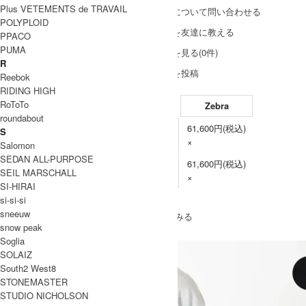
Plus VETEMENTS de TRAVAIL
この商品について問い合わせる
POLYPLOID
この商品を友達に教える
PPACO
PUMA
レビューを見る(0件)
R
レビューを投稿
Reebok
RIDING HIGH
RoToTo
Zebra
roundabout
61,600円(税込)
S
Size 2
×
Salomon
SEDAN ALL-PURPOSE
61,600円(税込)
Size 3
SEIL MARSCHALL
×
SI-HIRAI
SOLD OUT
si-si-si
sneeuw
» もうすこしCOMOLI (コモリ)のアイテムをみる
snow peak
Soglia
SOLAIZ
South2 West8
STONEMASTER
STUDIO NICHOLSON