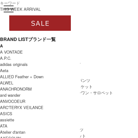
toggle navigation
ログイン
THIS WEEK ARRIVAL
BRAND LIST
ブランド一覧
A
すべて
A VONTADE
WOMEN
A.P.C.
WOMEN ALL ITEM
ONE PIECE
/ ワンピース
adidas originals
TOPS
/ トップス
Aeta
SKIRT
/ スカート
ALLIED Feather + Down
BOTTOMS
/ ボトムス・パンツ
ALWEL
OUTER
/ アウター・ジャケット
ANACHRONORM
ALL IN ONE
/ オールインワン・サロペット
and wander
ANVOCOEUR
ARC'TERYX VEILANCE
ASICS
MEN
assiette
MEN ALL ITEM
TOPS
/ トップス
ATA
BOTTOMS
/ ボトムス・パンツ
Atelier d'antan
OUTER
/ アウター・ジャケット