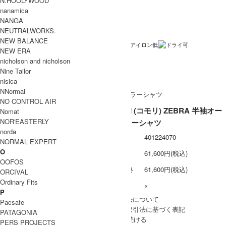
N.HOOLYWOOD
nanamica
レーヨン100％
素材
NANGA
日本製
生産国
NEUTRALWORKS.
NEW BALANCE
洗濯表記
NEW ERA
nicholson and nicholson
裏地 / 透け感
Nine Tailor
ネコポス / メール便 利用不可
備考
nisica
NNormal
NO CONTROL AIR
COMOLI (コモリ) ZEBRA 半袖オー
Nomat
NOR'EASTERLY
プンカラーシャツ
norda
型番
401224070
NORMAL EXPERT
O
定価
61,600円(税込)
OOFOS
販売価格
61,600円(税込)
ORCIVAL
Ordinary Fits
在庫数
×
P
» 採寸方法について
Pacsafe
» 特定商取引法に基づく表記
PATAGONIA
買い物を続ける
PERS PROJECTS