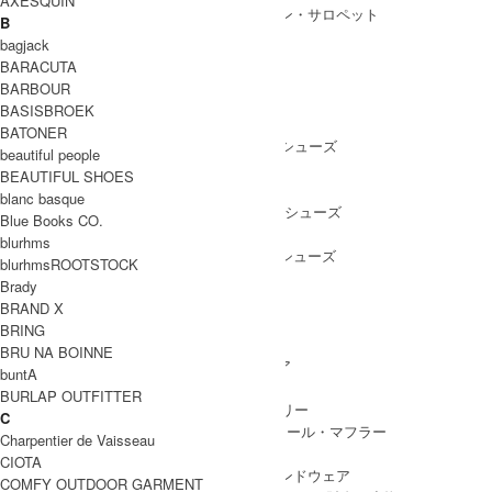
AXESQUIN
ALL IN ONE
/ オールインワン・サロペット
B
bagjack
BARACUTA
BARBOUR
SHOES
BASISBROEK
SHOES ALL ITEM
SNEAKERS
/ スニーカー
BATONER
DRESS SHOES
/ ドレスシューズ
beautiful people
BOOTS
/ ブーツ
BEAUTIFUL SHOES
PUMPS
/ パンプス
blanc basque
BALLET SHOES
/ バレエシューズ
Blue Books CO.
SANDALS
/ サンダル
blurhms
OTHER SHOES
/ その他シューズ
blurhmsROOTSTOCK
Brady
BRAND X
BRING
GOODS
BRU NA BOINNE
GOODS ALL ITEM
HAT
/ 帽子・ヘッドウェア
buntA
BAG
/ バッグ
BURLAP OUTFITTER
ACCESSARY
/ アクセサリー
C
STOLE&MUFFLER
/ ストール・マフラー
Charpentier de Vaisseau
LEG WEAR
/ 靴下
CIOTA
HAND WEAR
/ 手袋・ハンドウェア
COMFY OUTDOOR GARMENT