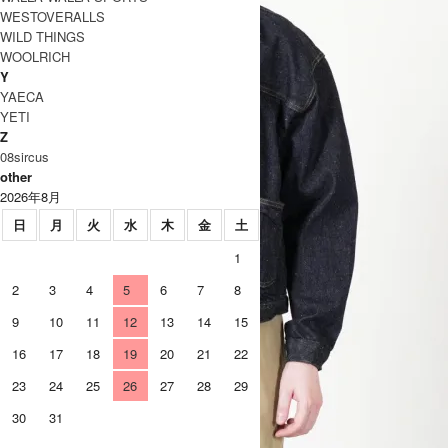
WESTOVERALLS
WILD THINGS
WOOLRICH
Y
YAECA
YETI
Z
08sircus
other
2026年8月
日
月
火
水
木
金
土
1
2
3
4
5
6
7
8
9
10
11
12
13
14
15
16
17
18
19
20
21
22
23
24
25
26
27
28
29
30
31