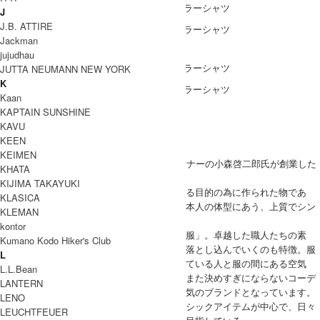
J
J.B. ATTIRE
Jackman
DETAIL
jujudhau
JUTTA NEUMANN NEW YORK
K
Kaan
KAPTAIN SUNSHINE
ブランド紹介
KAVU
KEEN
COMOLI
KEIMEN
「COMOLI（コモリ）」は、2011年にデザイナーの小森啓二郎氏が創業した
KHATA
日本のファッションブランド。
KIJIMA TAKAYUKI
「すべての洋服の原型は欧米から生まれ、ある目的の為に作られた物であ
KLASICA
る」という基本概念のもと、日本の気候と日本人の体型にあう、上質でシン
KLEMAN
プルな日常着を提案。
kontor
ブランドコンセプトは「日本の風景に馴染む服」。卓越した職人たちの素
Kumano Kodo Hiker's Club
材、縫製、パターンを独自のデザインの中に落とし込んでいくのも特徴。服
L
作りにおいて一番大事にしていることは「着ている人と服の間にある空気
L.L.Bean
感」。見た目と袖を通したときのギャップ、また決めすぎにならないコーデ
LANTERN
を演出できるとあって、大人のメンズに大人気のブランドとなっています。
LENO
シンプルなデザインで着回しがしやすいベーシックアイテムが中心で、日々
LEUCHTFEUER