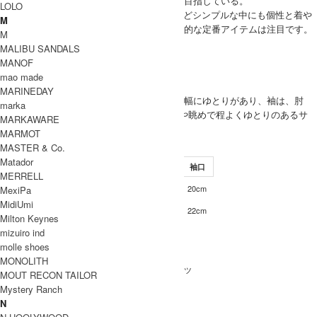
の暮らしをより良く上質なものにすることを目指している。
LOLO
またCOMOLIシャツやタイロッケンコートなどシンプルな中にも個性と着や
M
すさ、合わせやすさの光る、ブランドの代表的な定番アイテムは注目です。
M
COMOLI 取り扱い商品
MALIBU SANDALS
MODEL
MANOF
mao made
(SIZE) 2 /
MARINEDAY
(VOICE) サイズ2で肩幅身幅にゆとりがあり、袖は、肘
marka
が隠れるくらい着丈もやや眺めで程よくゆとりのあるサ
MARKAWARE
イズ感になりました。
MARMOT
SIZE
MASTER & Co.
Matador
サイズ
肩幅
身幅
袖丈
着丈
袖口
MERRELL
51cm
61cm
29cm
77cm
20cm
MexiPa
2
MidiUmi
52cm
61cm
30cm
79cm
22cm
3
Milton Keynes
INFORMATION
mizuiro ind
molle shoes
COMOLI (コモリ)
ブランド名
MONOLITH
ZEBRA 半袖オープンカラーシャツ
商品名
MOUT RECON TAILOR
Mystery Ranch
D01-02013
型番
N
Zebra
カラー