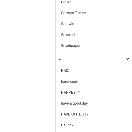
Gauze
German Trainer
Goldwin
Gramicci
Graphpaper
H
HAIX
handvaerk
HARVESTY
have a good day
HAVE OFF DUTY
Helinox