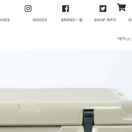
HOES
GOODS
BRAND一覧
SHOP INFO
D
YETI (