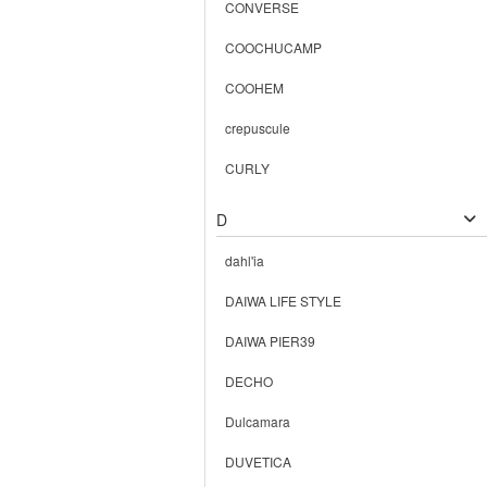
CONVERSE
COOCHUCAMP
COOHEM
crepuscule
CURLY
D
dahl'ia
DAIWA LIFE STYLE
DAIWA PIER39
DECHO
Dulcamara
DUVETICA