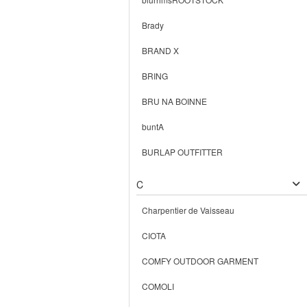
Brady
BRAND X
BRING
BRU NA BOINNE
buntA
BURLAP OUTFITTER
C
Charpentier de Vaisseau
CIOTA
COMFY OUTDOOR GARMENT
COMOLI