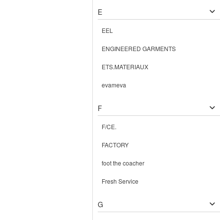
E
EEL
ENGINEERED GARMENTS
ETS.MATERIAUX
evameva
F
F/CE.
FACTORY
foot the coacher
Fresh Service
G