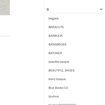
B
bagjack
BARACUTA
BARBOUR
BASISBROEK
BATONER
beautiful people
BEAUTIFUL SHOES
blanc basque
Blue Books CO.
blurhms
blurhmsROOTSTOCK