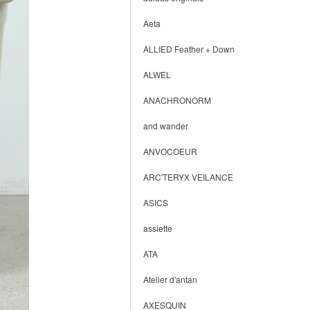
Aeta
ALLIED Feather + Down
ALWEL
ANACHRONORM
and wander
ANVOCOEUR
ARC'TERYX VEILANCE
ASICS
assiette
ATA
Atelier d'antan
AXESQUIN