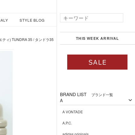
IALY
STYLE BLOG
THIS WEEK ARRIVAL
イエティ) TUNDRA 35 / タンドラ35
BRAND LIST
ブランド一覧
A
A VONTADE
A.P.C.
adidas originals