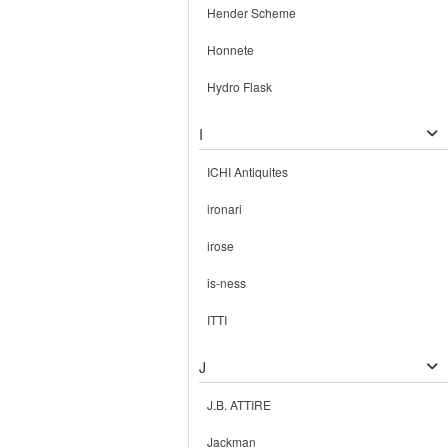
Hender Scheme
Honnete
Hydro Flask
I
ICHI Antiquites
ironari
irose
is-ness
ITTI
J
J.B. ATTIRE
Jackman