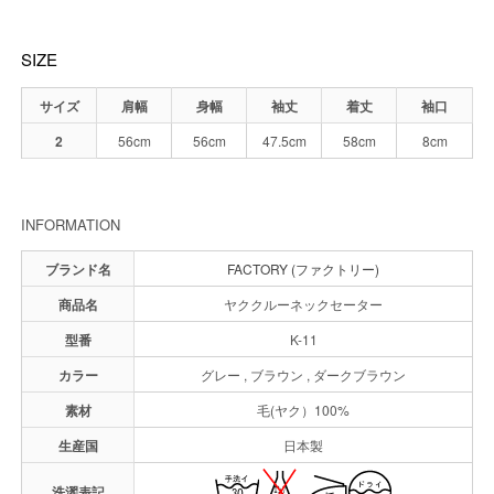
SIZE
サイズ
肩幅
身幅
袖丈
着丈
袖口
2
56cm
56cm
47.5cm
58cm
8cm
INFORMATION
ブランド名
FACTORY (ファクトリー)
商品名
ヤククルーネックセーター
型番
K-11
カラー
グレー , ブラウン , ダークブラウン
素材
毛(ヤク）100%
生産国
日本製
洗濯表記