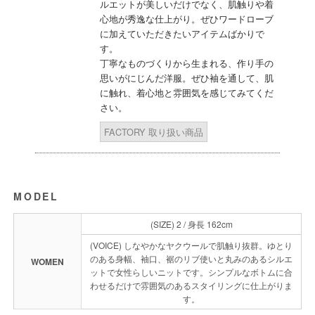
ルエットが美しいだけでなく、肌触りや着
心地が秀逸な仕上がり。ぜひワードローブ
に加えていただきたいアイテムばかりで
す。
丁寧なものづくりから生まれる、作り手の
思いがにじんだ洋服。ぜひ袖を通して、肌
に触れ、着心地と雰囲気を感じてみてくだ
さい。
FACTORY 取り扱い商品
MODEL
(SIZE) 2 / 身長 162cm
(VOICE) しなやかなヤクウールで肌触り抜群。ゆとり
のある身幅、袖口、裾のリブ使いと丸みのあるシルエ
WOMEN
ットで女性らしいニットです。シンプルなボトムに合
わせるだけで雰囲気のあるスタイリングに仕上がりま
す。