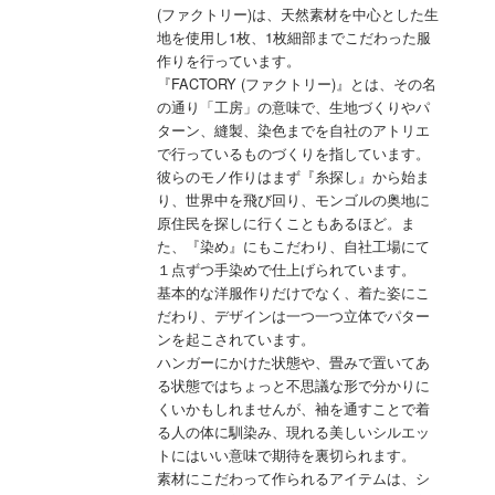
(ファクトリー)は、天然素材を中心とした生
地を使用し1枚、1枚細部までこだわった服
作りを行っています。
『FACTORY (ファクトリー)』とは、その名
の通り「工房」の意味で、生地づくりやパ
ターン、縫製、染色までを自社のアトリエ
で行っているものづくりを指しています。
彼らのモノ作りはまず『糸探し』から始ま
り、世界中を飛び回り、モンゴルの奥地に
原住民を探しに行くこともあるほど。ま
た、『染め』にもこだわり、自社工場にて
１点ずつ手染めで仕上げられています。
基本的な洋服作りだけでなく、着た姿にこ
だわり、デザインは一つ一つ立体でパター
ンを起こされています。
ハンガーにかけた状態や、畳みで置いてあ
る状態ではちょっと不思議な形で分かりに
くいかもしれませんが、袖を通すことで着
る人の体に馴染み、現れる美しいシルエッ
トにはいい意味で期待を裏切られます。
素材にこだわって作られるアイテムは、シ