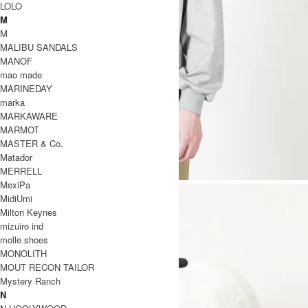
LOLO
M
M
MALIBU SANDALS
MANOF
mao made
MARINEDAY
marka
MARKAWARE
MARMOT
MASTER & Co.
Matador
MERRELL
MexiPa
MidiUmi
Milton Keynes
mizuiro ind
molle shoes
MONOLITH
MOUT RECON TAILOR
Mystery Ranch
N