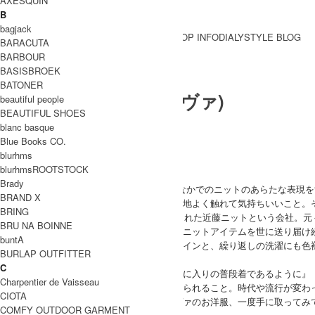
AXESQUIN
B
bagjack
BRAND一覧
SHOP INFO
DIALY
STYLE BLOG
BARACUTA
BRAND一覧
BARBOUR
BASISBROEK
BATONER
evameva (エヴァムエヴァ)
beautiful people
BEAUTIFUL SHOES
blanc basque
Blue Books CO.
ブランド紹介
blurhms
blurhmsROOTSTOCK
evameva
Brady
"ニットのもつあたたかさ、そして暮らしのなかでのニットのあらたな表現を
BRAND X
日々の暮らしを心地よく過ごす、また見て心地よく触れて気持ちいいこと。
BRING
エヴァムエヴァのはじまりは1945年に創業された近藤ニットという会社。元
BRU NA BOINNE
長年で培われた技術はすばらしく、高品質なニットアイテムを世に送り届け
buntA
シンプルながら毎日着ても飽きの来ないデザインと、繰り返しの洗濯にも色
BURLAP OUTFITTER
ムです。
C
『とっておきの１枚であることよりも、お気に入りの普段着であるように』
Charpentier de Vaisseau
『無理なく、自然体で。長く愛着をもってきられること。時代や流行が変わ
CIOTA
そんなメッセージが込められたエヴァムエヴァのお洋服、一度手に取ってみ
COMFY OUTDOOR GARMENT