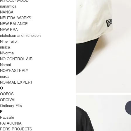
N.HOOLYWOOD
nanamica
NANGA
NEUTRALWORKS.
NEW BALANCE
NEW ERA
nicholson and nicholson
Nine Tailor
nisica
NNormal
NO CONTROL AIR
Nomat
NOR'EASTERLY
norda
NORMAL EXPERT
O
OOFOS
ORCIVAL
Ordinary Fits
P
Pacsafe
PATAGONIA
PERS PROJECTS