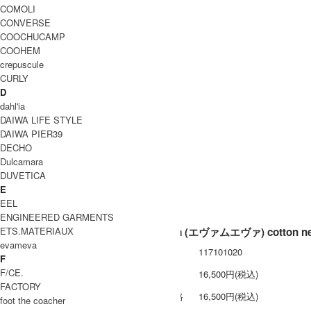
evameva 取り扱い商品
COMOLI
INFORMATION
CONVERSE
ブランド名
COOCHUCAMP
COOHEM
商品名
crepuscule
型番
CURLY
D
カラー
dahl'ia
DAIWA LIFE STYLE
素材
DAIWA PIER39
生産国
DECHO
Dulcamara
洗濯表記
DUVETICA
裏地 / 透け感
E
EEL
備考
ENGINEERED GARMENTS
ETS.MATERIAUX
evameva (エヴァムエヴァ) cotton nep
evameva
型番
117101020
F
F/CE.
定価
16,500円(税込)
FACTORY
販売価格
16,500円(税込)
foot the coacher