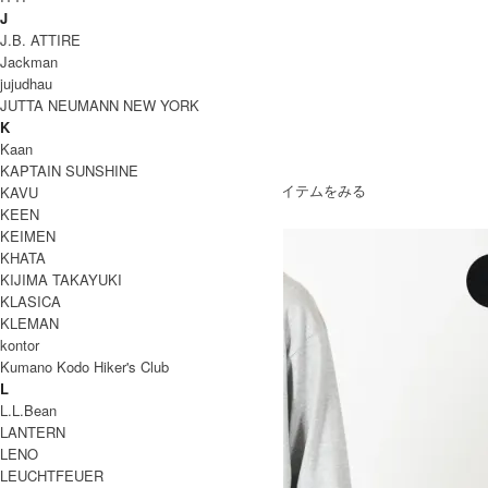
J
J.B. ATTIRE
Jackman
jujudhau
JUTTA NEUMANN NEW YORK
K
Kaan
SOLD OUT
KAPTAIN SUNSHINE
» もうすこしevameva (エヴァムエヴァ)のアイテムをみる
KAVU
KEEN
KEIMEN
KHATA
KIJIMA TAKAYUKI
KLASICA
KLEMAN
kontor
Kumano Kodo Hiker's Club
L
L.L.Bean
LANTERN
LENO
LEUCHTFEUER