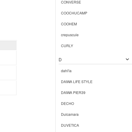
CONVERSE
COOCHUCAMP
COOHEM
crepuscule
CURLY
D
dahl'ia
DAIWA LIFE STYLE
DAIWA PIER39
DECHO
Dulcamara
DUVETICA