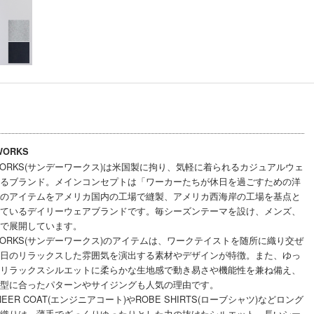
WORKS
YWORKS(サンデーワークス)は米国製に拘り、気軽に着られるカジュアルウェ
るブランド。メインコンセプトは「ワーカーたちが休日を過ごすための洋
のアイテムをアメリカ国内の工場で縫製、アメリカ西海岸の工場を基点と
ているデイリーウェアブランドです。毎シーズンテーマを設け、メンズ、
で展開しています。
YWORKS(サンデーワークス)のアイテムは、ワークテイストを随所に織り交ぜ
日のリラックスした雰囲気を演出する素材やデザインが特徴。また、ゆっ
リラックスシルエットに柔らかな生地感で動き易さや機能性を兼ね備え、
型に合ったパターンやサイジングも人気の理由です。
NEER COAT(エンジニアコート)やROBE SHIRTS(ローブシャツ)などロング
織りは、薄手でざっくりゆったりとした力の抜けたシルエット、長いシー