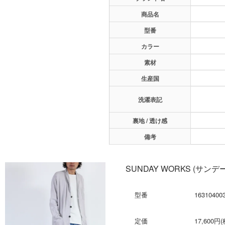
商品名
型番
カラー
素材
生産国
洗濯表記
裏地 / 透け感
備考
SUNDAY WORKS (サンデ
型番
16310400
定価
17,600円