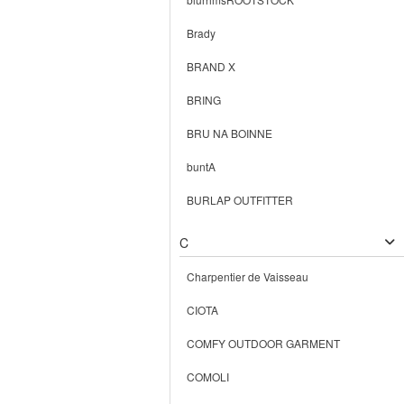
Brady
BRAND X
BRING
BRU NA BOINNE
buntA
BURLAP OUTFITTER
C
Charpentier de Vaisseau
CIOTA
COMFY OUTDOOR GARMENT
COMOLI