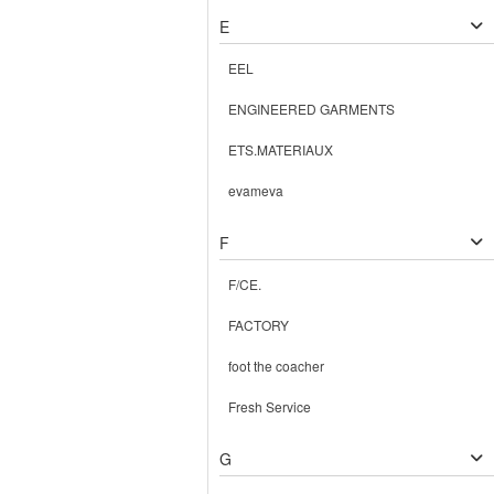
E
EEL
ENGINEERED GARMENTS
ETS.MATERIAUX
evameva
F
F/CE.
FACTORY
foot the coacher
Fresh Service
G