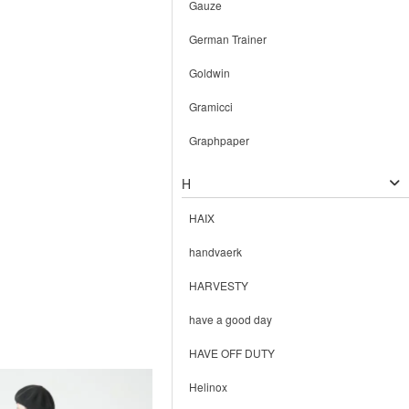
Gauze
German Trainer
Goldwin
Gramicci
Graphpaper
H
HAIX
handvaerk
HARVESTY
have a good day
HAVE OFF DUTY
Helinox