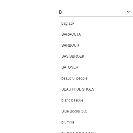
B
bagjack
BARACUTA
BARBOUR
BASISBROEK
BATONER
beautiful people
BEAUTIFUL SHOES
blanc basque
Blue Books CO.
blurhms
blurhmsROOTSTOCK