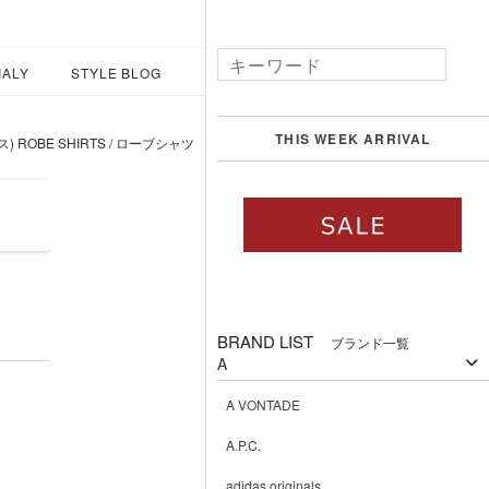
IALY
STYLE BLOG
THIS WEEK ARRIVAL
) ROBE SHIRTS / ローブシャツ
BRAND LIST
ブランド一覧
A
A VONTADE
A.P.C.
adidas originals