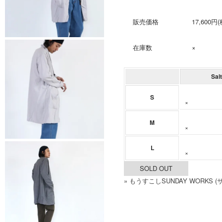
販売価格
17,600円
在庫数
×
Salt
S
×
M
×
L
×
SOLD OUT
» もうすこしSUNDAY WORK