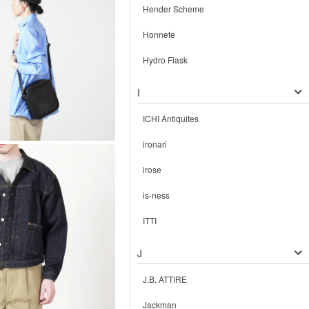
Hender Scheme
Honnete
Hydro Flask
I
ICHI Antiquites
ironari
irose
is-ness
ITTI
J
J.B. ATTIRE
Jackman