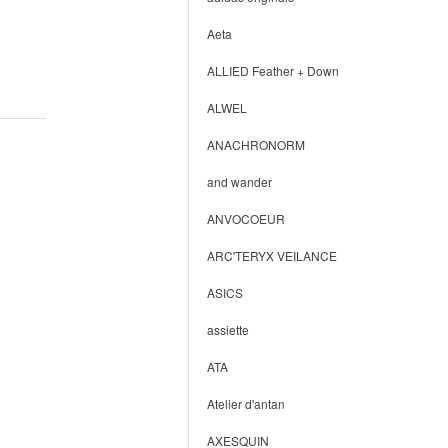
Aeta
ALLIED Feather + Down
ALWEL
ANACHRONORM
and wander
ANVOCOEUR
ARC'TERYX VEILANCE
ASICS
assiette
ATA
Atelier d'antan
AXESQUIN