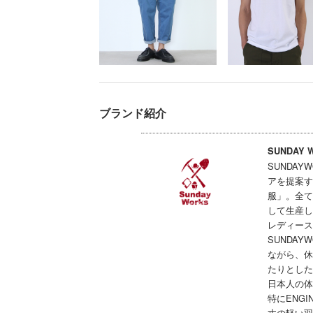
ブランド紹介
SUNDAY 
SUNDA
アを提案す
服」。全て
して生産し
レディース
SUNDA
ながら、休
たりとした
日本人の体
特にENGI
丈の軽い羽