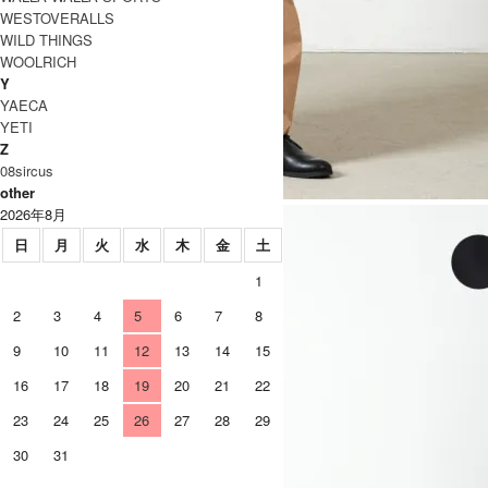
WESTOVERALLS
WILD THINGS
WOOLRICH
Y
YAECA
YETI
Z
08sircus
other
2026年8月
日
月
火
水
木
金
土
1
2
3
4
5
6
7
8
9
10
11
12
13
14
15
16
17
18
19
20
21
22
23
24
25
26
27
28
29
30
31