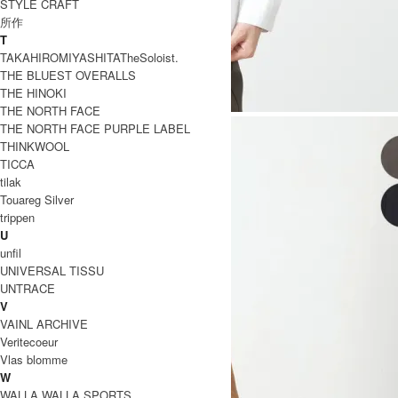
STYLE CRAFT
所作
T
TAKAHIROMIYASHITATheSoloist.
THE BLUEST OVERALLS
THE HINOKI
THE NORTH FACE
THE NORTH FACE PURPLE LABEL
THINKWOOL
TICCA
tilak
Touareg Silver
trippen
U
unfil
UNIVERSAL TISSU
UNTRACE
V
VAINL ARCHIVE
Veritecoeur
Vlas blomme
W
WALLA WALLA SPORTS