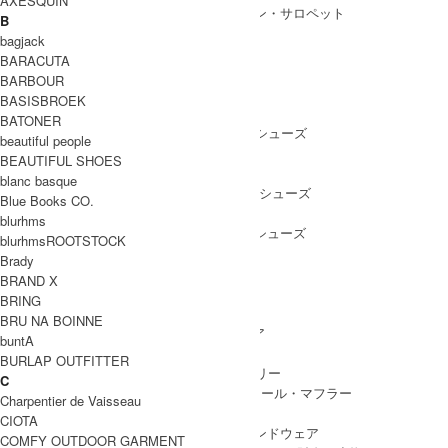
AXESQUIN
ALL IN ONE
/ オールインワン・サロペット
B
bagjack
BARACUTA
BARBOUR
SHOES
BASISBROEK
SHOES ALL ITEM
SNEAKERS
/ スニーカー
BATONER
DRESS SHOES
/ ドレスシューズ
beautiful people
BOOTS
/ ブーツ
BEAUTIFUL SHOES
PUMPS
/ パンプス
blanc basque
BALLET SHOES
/ バレエシューズ
Blue Books CO.
SANDALS
/ サンダル
blurhms
OTHER SHOES
/ その他シューズ
blurhmsROOTSTOCK
Brady
BRAND X
BRING
GOODS
BRU NA BOINNE
GOODS ALL ITEM
HAT
/ 帽子・ヘッドウェア
buntA
BAG
/ バッグ
BURLAP OUTFITTER
ACCESSARY
/ アクセサリー
C
STOLE&MUFFLER
/ ストール・マフラー
Charpentier de Vaisseau
LEG WEAR
/ 靴下
CIOTA
HAND WEAR
/ 手袋・ハンドウェア
COMFY OUTDOOR GARMENT