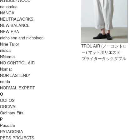
N.HOOLYWOOD
nanamica
NANGA
NEUTRALWORKS.
NEW BALANCE
NEW ERA
nicholson and nicholson
Nine Tailor
CURLY (カーリー) RAFFY ZIP-UP
NO CONTROL AIR (ノーコントロ
nisica
PARKA / ラフィージップパーカー
ールエアー) マットポリエステ
NNormal
ル・タイプライタータックダブル
NO CONTROL AIR
パンツ
Nomat
NOR'EASTERLY
norda
NORMAL EXPERT
O
OOFOS
ORCIVAL
Ordinary Fits
P
Pacsafe
PATAGONIA
LOCAL ROOTS (ローカルルーツ)
PERS PROJECTS
2-TONE WINTER SOCKS col:全5