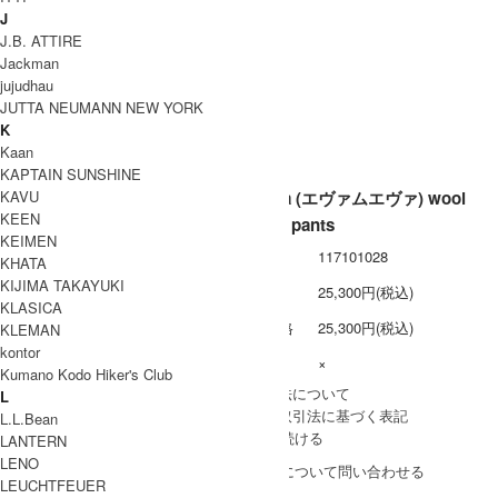
J
素材
J.B. ATTIRE
生産国
Jackman
jujudhau
洗濯表記
JUTTA NEUMANN NEW YORK
裏地 / 透け感
K
Kaan
備考
KAPTAIN SUNSHINE
KAVU
evameva (エヴァムエヴァ) wool
KEEN
sarrouel pants
KEIMEN
型番
117101028
KHATA
KIJIMA TAKAYUKI
定価
25,300円(税込)
KLASICA
販売価格
25,300円(税込)
KLEMAN
kontor
在庫数
×
Kumano Kodo Hiker's Club
» 採寸方法について
L
» 特定商取引法に基づく表記
L.L.Bean
買い物を続ける
LANTERN
LENO
この商品について問い合わせる
LEUCHTFEUER