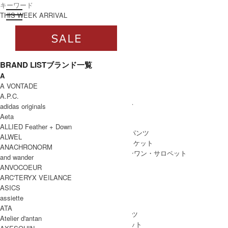
toggle navigation
ログイン
THIS WEEK ARRIVAL
BRAND LIST
ブランド一覧
A
すべて
A VONTADE
WOMEN
A.P.C.
WOMEN ALL ITEM
ONE PIECE
/ ワンピース
adidas originals
TOPS
/ トップス
Aeta
SKIRT
/ スカート
ALLIED Feather + Down
BOTTOMS
/ ボトムス・パンツ
ALWEL
OUTER
/ アウター・ジャケット
ANACHRONORM
ALL IN ONE
/ オールインワン・サロペット
and wander
ANVOCOEUR
ARC'TERYX VEILANCE
ASICS
MEN
assiette
MEN ALL ITEM
TOPS
/ トップス
ATA
BOTTOMS
/ ボトムス・パンツ
Atelier d'antan
OUTER
/ アウター・ジャケット