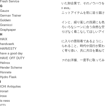
Fresh Service
元々はレディースのニットアイテムを作っていた卸企業で、そのノウハウを
G
生かして作り上げたのが自社ブランド『evam eva』
Gauze
長年で培われた技術はすばらしく、高品質なニットアイテムを世に送り届け
German Trainer
続けています。
Goldwin
シンプルながら毎日着ても飽きの来ないデザインと、繰り返しの洗濯にも色
Gramicci
褪せない普段着としての使い勝手、日常のいろいろなシーンに合う自然な空
Graphpaper
気感を持った洋服や小物は、大人の女性がさりげなく着こなしてほしいアイ
H
テムです。
HAIX
『とっておきの１枚であることよりも、お気に入りの普段着であるように』
handvaerk
『無理なく、自然体で。長く愛着をもってきられること。時代や流行が変わ
HARVESTY
っても、暮らしに息づき、着る人にさりげなく寄り添い、共に月日を重ねて
have a good day
いけるように』
HAVE OFF DUTY
そんなメッセージが込められたエヴァムエヴァのお洋服、一度手に取ってみ
Helinox
てください。
Hender Scheme
evameva 取り扱い商品
Honnete
INFORMATION
Hydro Flask
ブランド名
I
ICHI Antiquites
商品名
ironari
型番
irose
is-ness
カラー
ITTI