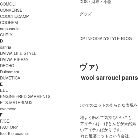
WALLET&GENERAL GOODS
/ 財布・小物
COMOLI
BELT
/ ベルト
CONVERSE
OTHER GOODS
/ その他グッズ
COOCHUCAMP
COOHEM
crepuscule
CURLY
BRAND一覧
SHOP INFO
DIALY
STYLE BLOG
D
BRAND一覧
dahl'ia
DAIWA LIFE STYLE
DAIWA PIER39
evameva (エヴァムエヴァ)
DECHO
Dulcamara
evameva (エヴァムエヴァ) wool sarrouel pants
DUVETICA
E
ブランド紹介
EEL
ENGINEERED GARMENTS
evameva
ETS.MATERIAUX
"ニットのもつあたたかさ、そして暮らしのなかでのニットのあらたな表現を
evameva
すこしづつかたちにして・・・"
F
日々の暮らしを心地よく過ごす、また見て心地よく触れて気持ちいいこと。
F/CE.
そんなコンセプトを持ったエヴァムエヴァのアイテムは、ほとんどが天然素
FACTORY
材を使用。肌触りや素材の表情が本当に優しいアイテムばかりです。
foot the coacher
エヴァムエヴァのはじまりは1945年に創業された近藤ニットという会社。