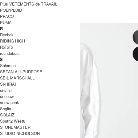
Plus VETEMENTS de TRAVAIL
色
POLYPLOID
PPACO
PUMA
R
Reebok
RIDING HIGH
RoToTo
roundabout
S
Salomon
SEDAN ALL-PURPOSE
SEIL MARSCHALL
SI-HIRAI
si-si-si
sneeuw
snow peak
Soglia
SOLAIZ
South2 West8
STONEMASTER
STUDIO NICHOLSON