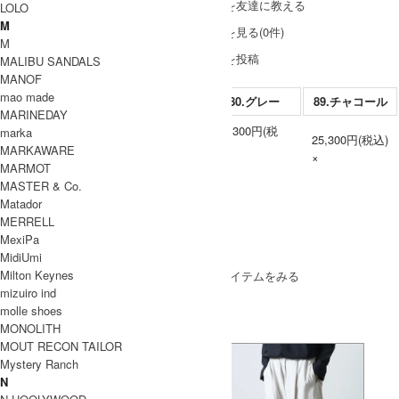
この商品を友達に教える
LOLO
M
レビューを見る(0件)
M
レビューを投稿
MALIBU SANDALS
MANOF
mao made
80.グレー
89.チャコール
MARINEDAY
25,300円(税
marka
25,300円(税込)
2
込)
MARKAWARE
×
×
MARMOT
MASTER & Co.
Matador
MERRELL
MexiPa
SOLD OUT
MidiUmi
Milton Keynes
» もうすこしevameva (エヴァムエヴァ)のアイテムをみる
mizuiro ind
molle shoes
MONOLITH
MOUT RECON TAILOR
Mystery Ranch
N