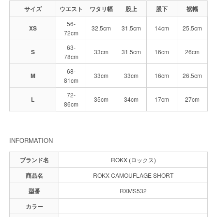
サイズ
ウエスト
ワタリ幅
股上
股下
裾幅
56-
XS
32.5cm
31.5cm
14cm
25.5cm
72cm
63-
S
33cm
31.5cm
16cm
26cm
78cm
68-
M
33cm
33cm
16cm
26.5cm
81cm
72-
L
35cm
34cm
17cm
27cm
86cm
INFORMATION
ブランド名
ROKX (ロックス)
商品名
ROKX CAMOUFLAGE SHORT
型番
RXMS532
カラー