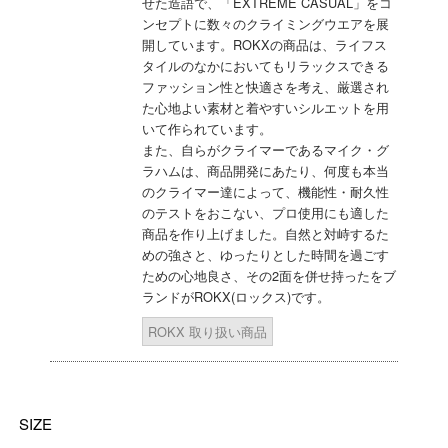
せた造語で、「EXTREME CASUAL」をコ
ンセプトに数々のクライミングウエアを展
開しています。ROKXの商品は、ライフス
タイルのなかにおいてもリラックスできる
ファッション性と快適さを考え、厳選され
た心地よい素材と着やすいシルエットを用
いて作られています。
また、自らがクライマーであるマイク・グ
ラハムは、商品開発にあたり、何度も本当
のクライマー達によって、機能性・耐久性
のテストをおこない、プロ使用にも適した
商品を作り上げました。自然と対峙するた
めの強さと、ゆったりとした時間を過ごす
ための心地良さ、その2面を併せ持ったをブ
ランドがROKX(ロックス)です。
ROKX 取り扱い商品
SIZE