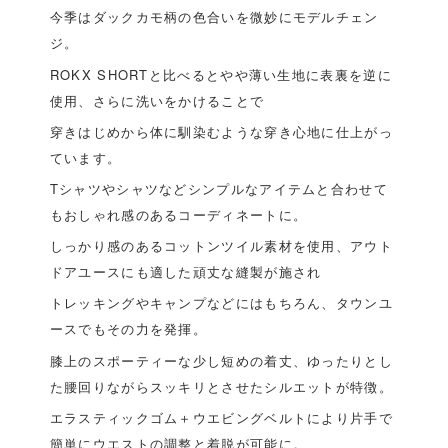
今季はダックカモ柄の色合いを微妙にモデルチェン
ジ。
ROKX SHORTと比べるとやや薄い生地に表裏を逆に
使用、さらに洗いをかけることで
穿きはじめから体に馴染むような穿き心地に仕上がっ
ています。
Tシャツやシャツなどシンプルなアイテムと合わせて
もおしゃれ感のあるコーディネートに。
しっかり感のあるコットンツイル素材を使用、アウト
ドアユースにも適した頑丈な縫製が施され
トレッキングやキャンプなどにはもちろん、タウンユ
ースでもその力を発揮。
膝上のスポーティーな少し短めの着丈、ゆったりとし
た腰回りながらスッキリとさせたシルエットが特徴。
エラスティックゴム＋ウエビングベルトにより片手で
簡単にウエストの調整と着脱が可能に。