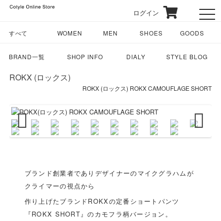
ログイン
toggl
すべて
WOMEN
MEN
SHOES
GOODS
BRAND一覧
SHOP INFO
DIALY
STYLE BLOG
ROKX (ロックス)
ROKX (ロックス) ROKX CAMOUFLAGE SHORT
Previous
Next
ブランド創業者でありデザイナーのマイクグラハムが
クライマーの視点から
作り上げたブランドROKXの定番ショートパンツ
『ROKX SHORT』のカモフラ柄バージョン。