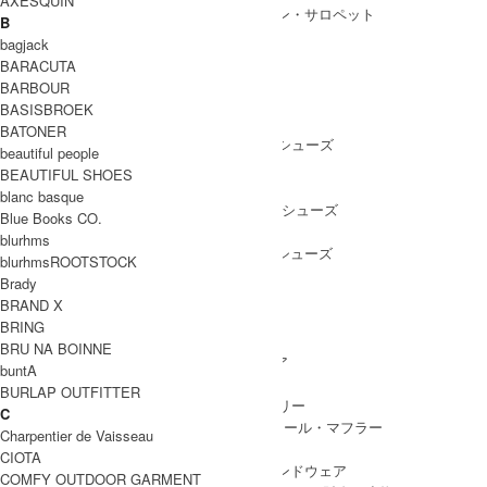
AXESQUIN
ALL IN ONE
/ オールインワン・サロペット
B
bagjack
BARACUTA
BARBOUR
SHOES
BASISBROEK
SHOES ALL ITEM
SNEAKERS
/ スニーカー
BATONER
DRESS SHOES
/ ドレスシューズ
beautiful people
BOOTS
/ ブーツ
BEAUTIFUL SHOES
PUMPS
/ パンプス
blanc basque
BALLET SHOES
/ バレエシューズ
Blue Books CO.
SANDALS
/ サンダル
blurhms
OTHER SHOES
/ その他シューズ
blurhmsROOTSTOCK
Brady
BRAND X
BRING
GOODS
BRU NA BOINNE
GOODS ALL ITEM
HAT
/ 帽子・ヘッドウェア
buntA
BAG
/ バッグ
BURLAP OUTFITTER
ACCESSARY
/ アクセサリー
C
STOLE&MUFFLER
/ ストール・マフラー
Charpentier de Vaisseau
LEG WEAR
/ 靴下
CIOTA
HAND WEAR
/ 手袋・ハンドウェア
COMFY OUTDOOR GARMENT