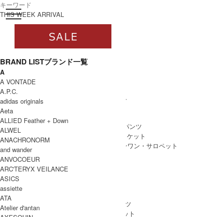
toggle navigation
ログイン
THIS WEEK ARRIVAL
BRAND LIST
ブランド一覧
A
すべて
A VONTADE
WOMEN
A.P.C.
WOMEN ALL ITEM
ONE PIECE
/ ワンピース
adidas originals
TOPS
/ トップス
Aeta
SKIRT
/ スカート
ALLIED Feather + Down
BOTTOMS
/ ボトムス・パンツ
ALWEL
OUTER
/ アウター・ジャケット
ANACHRONORM
ALL IN ONE
/ オールインワン・サロペット
and wander
ANVOCOEUR
ARC'TERYX VEILANCE
ASICS
MEN
assiette
MEN ALL ITEM
TOPS
/ トップス
ATA
BOTTOMS
/ ボトムス・パンツ
Atelier d'antan
OUTER
/ アウター・ジャケット