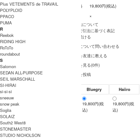
Plus VETEMENTS de TRAVAIL
販売価格
19,800円(税込)
POLYPLOID
在庫数
×
PPACO
PUMA
» 採寸方法について
R
» 特定商取引法に基づく表記
Reebok
買い物を続ける
RIDING HIGH
この商品について問い合わせる
RoToTo
roundabout
この商品を友達に教える
S
レビューを見る(0件)
Salomon
SEDAN ALL-PURPOSE
レビューを投稿
SEIL MARSCHALL
SI-HIRAI
Bluegry
Haiiro
si-si-si
sneeuw
19,800円(税
19,800円(税
snow peak
Free
込)
込)
Soglia
SOLAIZ
South2 West8
STONEMASTER
STUDIO NICHOLSON