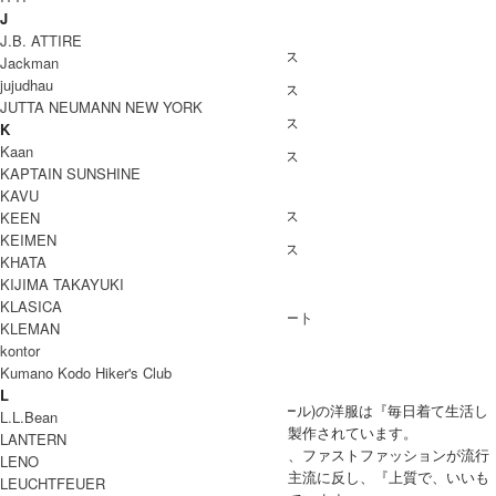
COODINATE
J
J.B. ATTIRE
Jackman
jujudhau
JUTTA NEUMANN NEW YORK
K
Kaan
KAPTAIN SUNSHINE
DETAIL
KAVU
KEEN
KEIMEN
KHATA
KIJIMA TAKAYUKI
Coordinate Item
KLASICA
KLEMAN
ブランド紹介
kontor
Kumano Kodo Hiker's Club
Veritecoeur
L
福岡から発信されるVeritecoeur (ヴェリテクール)の洋服は『毎日着て生活し
L.L.Bean
やすいように作りなおす』というスタンスで製作されています。
LANTERN
真心を込めて丁寧に作られたアイテムたちは、ファストファッションが流行
LENO
し目まぐるしくトレンドが移り変わる現代の主流に反し、『上質で、いいも
LEUCHTFEUER