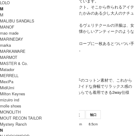
の』を求める大人の女性から多くの支持を得ています。
LOLO
使用する素材にもこだわり、天然素材をセレクト。そこから作られるアイテ
M
ムたちは肌触りや着心地がとてもよく、あたたかみのある少し大人のナチュ
M
ラルベーシックを演出してくれます。
MALIBU SANDALS
毎シーズン、コンセプトを設けずに発表されるヴェリテクールの洋服は、女
MANOF
性らしく柔らかで、優しいイメージ。どこか懐かしいアンティークのような
mao made
雰囲気も感じられます。
MARINEDAY
シンプルな中にこだわりが詰まった、ワードローブに一枚あるとついつい手
marka
が伸びてしまう、素敵なアイテムばかりです。
MARKAWARE
Veritecoeur 取り扱い商品
MARMOT
MODEL
MASTER & Co.
Matador
(SIZE) One / 身長 162cm
MERRELL
(VOICE) さらりとした薄手のコットン素材で、これから
MexiPa
WOMEN
の季節にぴったりです。ワイドな身幅でリラックス感の
MidiUmi
あるシルエット。前後どちらでも着用できる2way仕様
Milton Keynes
もうれしいポイントです。
mizuiro ind
molle shoes
SIZE
MONOLITH
サイズ
肩幅
身幅
袖丈
着丈
袖口
MOUT RECON TAILOR
Mystery Ranch
45.5cm
54.5cm
53cm
54.5cm
8.5cm
Free
N
INFORMATION