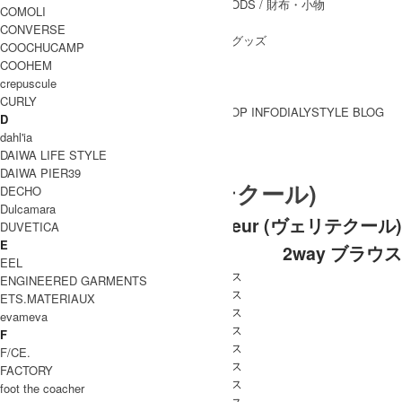
WALLET&GENERAL GOODS
/ 財布・小物
COMOLI
BELT
/ ベルト
CONVERSE
OTHER GOODS
/ その他グッズ
COOCHUCAMP
COOHEM
crepuscule
CURLY
BRAND一覧
SHOP INFO
DIALY
STYLE BLOG
D
BRAND一覧
dahl'ia
DAIWA LIFE STYLE
DAIWA PIER39
Veritecoeur (ヴェリテクール)
DECHO
Dulcamara
[THANK SOLD] Veritecoeur (ヴェリテクール)
DUVETICA
E
2way ブラウス
EEL
ENGINEERED GARMENTS
ETS.MATERIAUX
evameva
F
F/CE.
FACTORY
foot the coacher