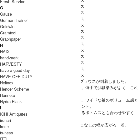
Fresh Service
G
Gauze
German Trainer
Goldwin
Gramicci
Graphpaper
H
HAIX
handvaerk
HARVESTY
have a good day
HAVE OFF DUTY
Veritecoeur（ヴェリテクール）より、2way ブラウスが到着しました。
Helinox
さらりとした軽やかで柔らかなコットン素材。薄手で肌馴染みがよく、これ
Hender Scheme
からの季節にぴったりな素材感。
Honnete
ドロップショルダーでゆとりあるシルエット、ワイドな袖のボリューム感と
Hydro Flask
すっきりとした丈感の絶妙なバランスもポイント。
I
スカートやキュロットなど、ボリュームのあるボトムスとも合わせやすく、
ICHI Antiquites
タックインもおすすめです。
ironari
前後どちらでも着用可能な2WAY仕様で、着こなしの幅が広がる一着。
irose
Veritecoeur(ヴェリテクール) 2way ブラウス
is-ness
ITTI