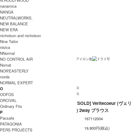
N.HOOLYWOOD
Veritecoeur (ヴェリテクール)
ブランド名
nanamica
NANGA
2way ブラウス
商品名
NEUTRALWORKS.
VC-2114
型番
NEW BALANCE
NEW ERA
Bluegry , Haiiro
カラー
nicholson and nicholson
コットン100%
素材
Nine Tailor
nisica
日本製
生産国
NNormal
NO CONTROL AIR
洗濯表記
Nomat
裏地 / 透け感
NOR'EASTERLY
norda
ネコポス / メール便 利用不可
備考
NORMAL EXPERT
O
OOFOS
ORCIVAL
[THANK SOLD] Veritecoeur (ヴェリ
Ordinary Fits
テクール) 2way ブラウス
P
Pacsafe
型番
167112004
PATAGONIA
定価
19,800円(税込)
PERS PROJECTS