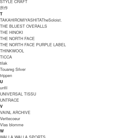
STYLE CRAFT
所作
T
TAKAHIROMIYASHITATheSoloist.
THE BLUEST OVERALLS
THE HINOKI
THE NORTH FACE
THE NORTH FACE PURPLE LABEL
THINKWOOL
TICCA
tilak
Touareg Silver
trippen
U
unfil
UNIVERSAL TISSU
UNTRACE
V
VAINL ARCHIVE
Veritecoeur
Vlas blomme
W
WALLA WALLA SPORTS