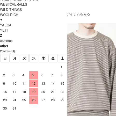
WESTOVERALLS
SOLD OUT
WILD THINGS
» もうすこしVeritecoeur (ヴェリテクール)のアイテムをみる
WOOLRICH
Y
YAECA
YETI
Z
08sircus
other
2026年8月
日
月
火
水
木
金
土
1
2
3
4
5
6
7
8
9
10
11
12
13
14
15
16
17
18
19
20
21
22
23
24
25
26
27
28
29
30
31