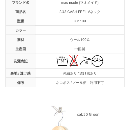
ブランド名
mao made (マオメイド)
商品名
2/48 CASH FEEL Vネック
型番
831109
カラー
素材
ウール100%
生産国
中国製
洗濯表記
裏地 / 透け感
伸縮あり / 透け感あり
備考
ネコポス / メール便 利用不可