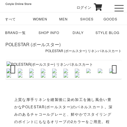
ログイン
toggl
すべて
WOMEN
MEN
SHOES
GOODS
BRAND一覧
SHOP INFO
DIALY
STYLE BLOG
POLESTAR (ポールスター)
POLESTAR (ポールスター) リネンパネルスカート
Previous
Next
上質な厚手リネンを縫製後に染め加工を施し風合い豊
かなPOLESTAR(ポールスター)のパネルスカート。深
みのあるチャコールグレーと、鮮やかでスタイリング
のポイントにもなるオリーブの2カラーをご用意。程