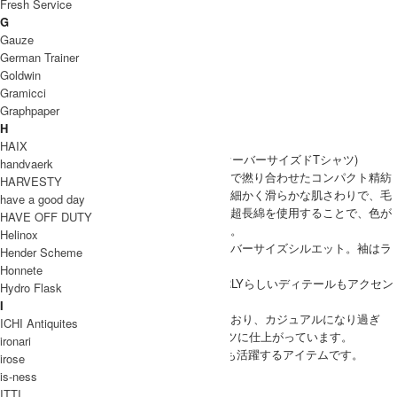
Fresh Service
G
Gauze
German Trainer
Goldwin
Gramicci
Graphpaper
H
HAIX
CURLY(カーリー)より、OVERSIZED TEE(オーバーサイズドTシャツ)
handvaerk
素材は繊維長の長いギザ綿を特殊な紡績技術で撚り合わせたコンパクト精紡
HARVESTY
交撚糸を使用している天竺生地を使用。きめ細かく滑らかな肌さわりで、毛
have a good day
羽が少なく光沢感のある生地感が特徴です。超長綿を使用することで、色が
HAVE OFF DUTY
入りやすく発色の良い素材となっております。
Helinox
シルエットは身幅にゆとりを持たせた、オーバーサイズシルエット。袖はラ
Hender Scheme
グランスリーブを採用。
Honnete
前後差のある裾、サイドにはスリットとCURLYらしいディテールもアクセン
Hydro Flask
トになっています。
I
程よい光沢感とラグランスリーブを採用しており、カジュアルになり過ぎ
ICHI Antiquites
ず、上品に着こなせるオーバーサイズTシャツに仕上がっています。
ironari
発色が良く、インナーとしても、1枚で着ても活躍するアイテムです。
irose
CURLY(カーリー) OVERSIZED TEE
is-ness
ITTI