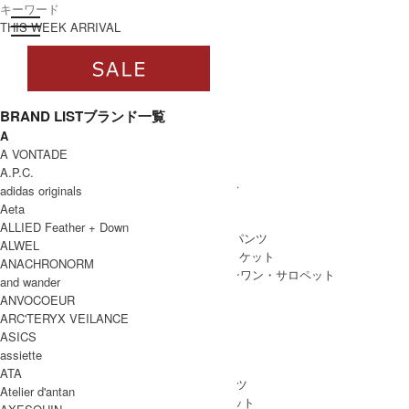
toggle navigation
ログイン
THIS WEEK ARRIVAL
BRAND LIST
ブランド一覧
A
すべて
A VONTADE
WOMEN
A.P.C.
WOMEN ALL ITEM
ONE PIECE
/ ワンピース
adidas originals
TOPS
/ トップス
Aeta
SKIRT
/ スカート
ALLIED Feather + Down
BOTTOMS
/ ボトムス・パンツ
ALWEL
OUTER
/ アウター・ジャケット
ANACHRONORM
ALL IN ONE
/ オールインワン・サロペット
and wander
ANVOCOEUR
ARC'TERYX VEILANCE
ASICS
MEN
assiette
MEN ALL ITEM
TOPS
/ トップス
ATA
BOTTOMS
/ ボトムス・パンツ
Atelier d'antan
OUTER
/ アウター・ジャケット