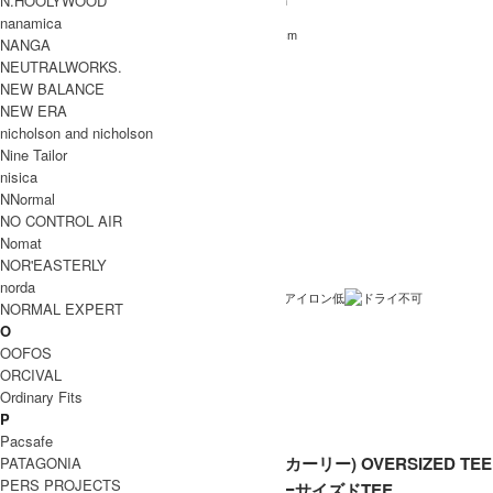
N.HOOLYWOOD
52cm
61.5cm
71cm
21cm
2
nanamica
54.5cm
67cm
73cm
22.5cm
3
NANGA
INFORMATION
NEUTRALWORKS.
NEW BALANCE
CURLY (カーリー)
ブランド名
NEW ERA
OVERSIZED TEE
商品名
nicholson and nicholson
Nine Tailor
242-120712
型番
nisica
White , Steel Gray
カラー
NNormal
NO CONTROL AIR
綿100%
素材
Nomat
NOR'EASTERLY
日本製
生産国
norda
洗濯表記
NORMAL EXPERT
O
裏地 / 透け感
OOFOS
メール便 利用可
備考
ORCIVAL
Ordinary Fits
P
Pacsafe
CURLY (カーリー) OVERSIZED TEE
PATAGONIA
PERS PROJECTS
/ オーバーサイズドTEE