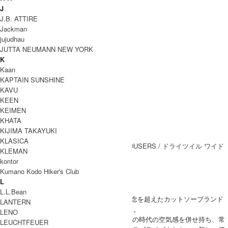
COODINATE
J
J.B. ATTIRE
Jackman
jujudhau
JUTTA NEUMANN NEW YORK
K
Kaan
KAPTAIN SUNSHINE
DETAIL
KAVU
KEEN
KEIMEN
KHATA
KIJIMA TAKAYUKI
Coordinate Item
KLASICA
KLEMAN
kontor
ブランド紹介
Kumano Kodo Hiker's Club
L
CURLY
L.L.Bean
2009年、「カットソー＝Tシャツ」という概念を超えたカットソーブランド
LANTERN
を目指し、スタートしたCURLY（カーリー）。
LENO
一貫したものづくりに裏打ちされた品質とその時代の空気感を併せ持ち、常
LEUCHTFEUER