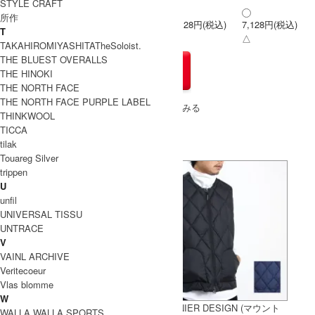
STYLE CRAFT
所作
7,128円(税込)
7,128円(税込)
3
T
△
△
TAKAHIROMIYASHITATheSoloist.
THE BLUEST OVERALLS
THE HINOKI
THE NORTH FACE
THE NORTH FACE PURPLE LABEL
» もうすこしCURLY (カーリー)のアイテムをみる
THINKWOOL
TICCA
tilak
Touareg Silver
trippen
U
unfil
UNIVERSAL TISSU
UNTRACE
V
VAINL ARCHIVE
Veritecoeur
Vlas blomme
W
LOLO (ロロ) 別注定番プルオーバ
MT.RAINIER DESIGN (マウント
WALLA WALLA SPORTS