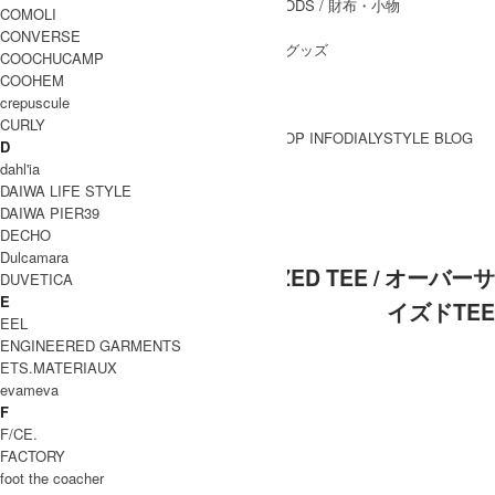
WALLET&GENERAL GOODS
/ 財布・小物
COMOLI
BELT
/ ベルト
CONVERSE
OTHER GOODS
/ その他グッズ
COOCHUCAMP
COOHEM
crepuscule
CURLY
BRAND一覧
SHOP INFO
DIALY
STYLE BLOG
D
BRAND一覧
dahl'ia
DAIWA LIFE STYLE
DAIWA PIER39
CURLY (カーリー)
DECHO
Dulcamara
CURLY (カーリー) OVERSIZED TEE / オーバーサ
DUVETICA
E
イズドTEE
EEL
ENGINEERED GARMENTS
ETS.MATERIAUX
evameva
F
F/CE.
FACTORY
foot the coacher