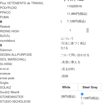
Plus VETEMENTS de TRAVAIL
型番
110220016
POLYPLOID
PPACO
定価
11,880円(税込)
PUMA
販売価格
7,128円(税込)
R
Reebok
購入数
RIDING HIGH
RoToTo
» 採寸方法について
roundabout
» 特定商取引法に基づく表記
S
買い物を続ける
Salomon
SEDAN ALL-PURPOSE
この商品について問い合わせる
SEIL MARSCHALL
この商品を友達に教える
SI-HIRAI
si-si-si
レビューを見る(0件)
sneeuw
レビューを投稿
snow peak
Soglia
White
Steel Gray
SOLAIZ
South2 West8
7,128円(税込)
STONEMASTER
7,128円(税込)
2
×
STUDIO NICHOLSON
△