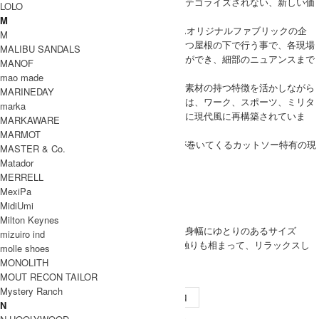
に着るひとに新鮮さを感じさせるどこにもカテゴライズされない、新しい価
LOLO
値観のブランドを目指しています。
M
1967年より続く自社工場での縫製はもちろんオリジナルファブリックの企
M
画、パターン作成、縫製仕様の選定までも一つ屋根の下で行う事で、各現場
MALIBU SANDALS
とダイレクトにコミュニケーションが取る事ができ、細部のニュアンスまで
MANOF
拘ったモノつくりを可能にしています。
mao made
シーズンごとのテーマを設けず、カットソー素材の持つ特徴を活かしながら
MARINEDAY
各アイテムの完成度を追求したコレクションは、ワーク、スポーツ、ミリタ
marka
リーなどの実用衣料のディティールをベースに現代風に再構築されていま
MARKAWARE
す。
MARMOT
ブランド名のCURLYは、縫製時に生地の端が巻いてくるカットソー特有の現
MASTER & Co.
象に由来します。
Matador
CURLY 取り扱い商品
MERRELL
MODEL
MexiPa
MidiUmi
(SIZE) 3 / 身長 176cm
Milton Keynes
(VOICE) サイズ3で程よく身幅にゆとりのあるサイズ
MEN
mizuiro ind
感。滑らかで心地良い肌触りも相まって、リラックスし
molle shoes
て着ていただけます。
MONOLITH
MOUT RECON TAILOR
SIZE
Mystery Ranch
サイズ
裄丈
身幅
着丈
袖口
N