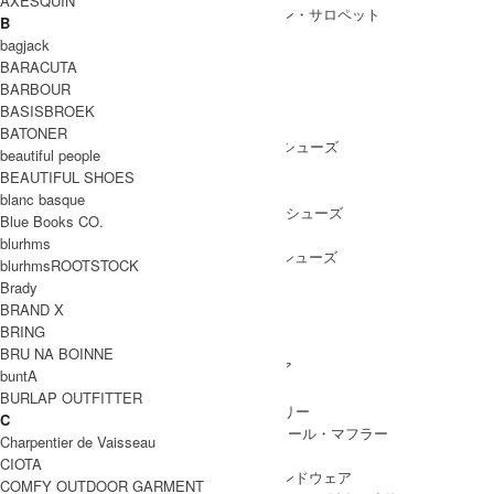
AXESQUIN
ALL IN ONE
/ オールインワン・サロペット
B
bagjack
BARACUTA
BARBOUR
SHOES
BASISBROEK
SHOES ALL ITEM
SNEAKERS
/ スニーカー
BATONER
DRESS SHOES
/ ドレスシューズ
beautiful people
BOOTS
/ ブーツ
BEAUTIFUL SHOES
PUMPS
/ パンプス
blanc basque
BALLET SHOES
/ バレエシューズ
Blue Books CO.
SANDALS
/ サンダル
blurhms
OTHER SHOES
/ その他シューズ
blurhmsROOTSTOCK
Brady
BRAND X
BRING
GOODS
BRU NA BOINNE
GOODS ALL ITEM
HAT
/ 帽子・ヘッドウェア
buntA
BAG
/ バッグ
BURLAP OUTFITTER
ACCESSARY
/ アクセサリー
C
STOLE&MUFFLER
/ ストール・マフラー
Charpentier de Vaisseau
LEG WEAR
/ 靴下
CIOTA
HAND WEAR
/ 手袋・ハンドウェア
COMFY OUTDOOR GARMENT