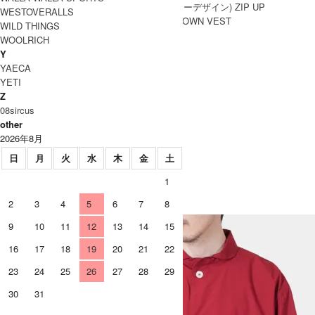
ーシャツ
レイニアーデザイン) ZIP UP
WESTOVERALLS
QUILT DOWN VEST
WILD THINGS
WOOLRICH
Y
YAECA
YETI
Z
08sircus
other
2026年8月
日
月
火
水
木
金
土
nisica (ニシカ) cotyle別注 ネルチ
1
ェックボタンダウンシャツ
2
3
4
5
6
7
8
9
10
11
12
13
14
15
16
17
18
19
20
21
22
23
24
25
26
27
28
29
30
31