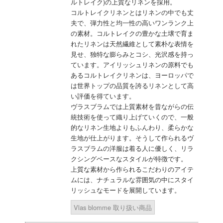
ルトレイク)の上質なリネンを採用。
コルトレイクリネンとはリネンの中でも丈
夫で、弾力性と均一性の高いワンランク上
の素材。コルトレイクの豊かな土壌で育ま
れたリネンは天然繊維として素朴な表情を
見せ、独特な膨らみとコシ、光沢感を持っ
ています。アイリッシュリネンの原料でも
あるコルトレイクリネンは、ヨーロッパで
は世界トップの品質を誇るリネンとして高
い評価を得ています。
ヴラスブラムでは上質素材を昔ながらの伝
統技術を使って織り上げていくので、一般
的なリネン生地よりもふんわり、柔らかな
生地が仕上がります。そうして作られるヴ
ラスブラムの洋服は着る人に優しく、リラ
クシングベースなスタイルが特徴です。
上質な素材から作られるこだわりのアイテ
ムには、ナチュラルな雰囲気の中にスタイ
リッシュなモードを展開しています。
Vlas blomme 取り扱い商品