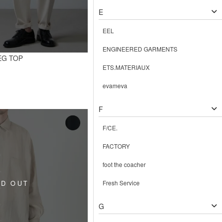
E
EEL
ENGINEERED GARMENTS
EG TOP
ETS.MATERIAUX
evameva
F
F/CE.
FACTORY
foot the coacher
Fresh Service
G