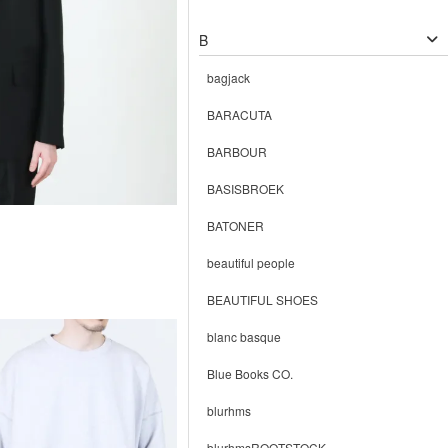
B
bagjack
BARACUTA
BARBOUR
BASISBROEK
BATONER
beautiful people
BEAUTIFUL SHOES
blanc basque
Blue Books CO.
blurhms
blurhmsROOTSTOCK