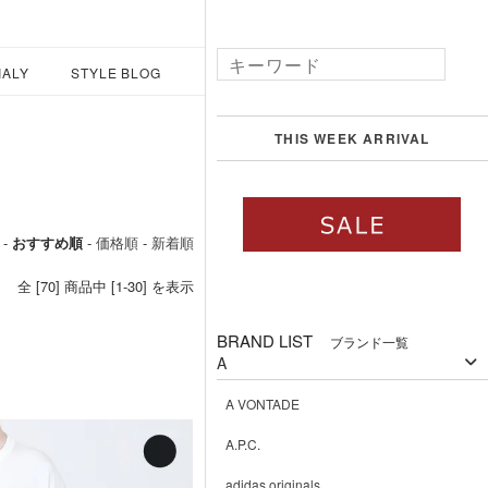
IALY
STYLE BLOG
THIS WEEK ARRIVAL
 -
おすすめ順
-
価格順
-
新着順
全 [70] 商品中 [1-30] を表示
BRAND LIST
ブランド一覧
A
A VONTADE
A.P.C.
adidas originals