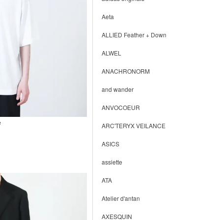
Aeta
ALLIED Feather + Down
ALWEL
ANACHRONORM
and wander
ANVOCOEUR
e
ARC'TERYX VEILANCE
ASICS
assiette
ATA
Atelier d'antan
AXESQUIN