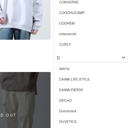
CONVERSE
COOCHUCAMP
COOHEM
crepuscule
CURLY
D
dahl'ia
DAIWA LIFE STYLE
DAIWA PIER39
DECHO
Dulcamara
DUVETICA