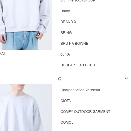
Brady
BRAND X
BRING
BRU NA BOINNE
EAT
buntA
BURLAP OUTFITTER
C
Charpentier de Vaisseau
CIOTA
COMFY OUTDOOR GARMENT
COMOLI