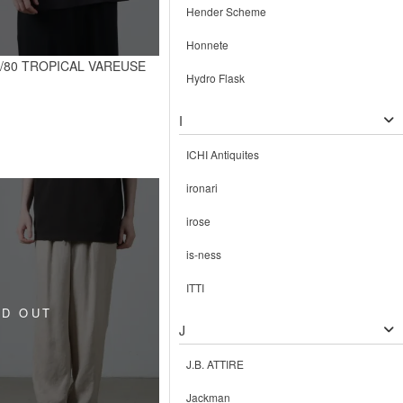
Hender Scheme
Honnete
/80 TROPICAL VAREUSE
Hydro Flask
I
ICHI Antiquites
ironari
irose
is-ness
ITTI
J
J.B. ATTIRE
Jackman