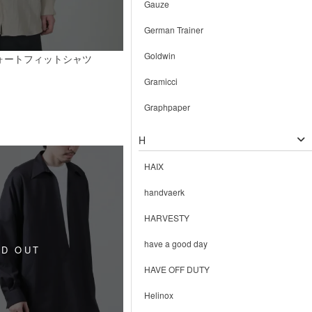
Gauze
German Trainer
Goldwin
ォートフィットシャツ
Gramicci
Graphpaper
H
HAIX
handvaerk
HARVESTY
have a good day
HAVE OFF DUTY
Helinox