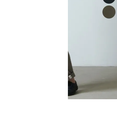
THOMAS PANTS chino
SOLD OUT
Ordinary Fits