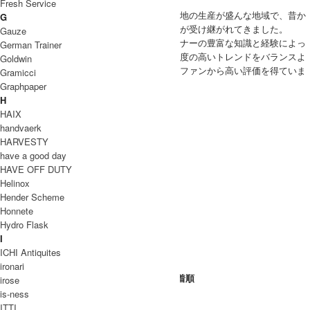
ツをスタート。
Fresh Service
児島は岡山県内でも特にジーンズやデニム生地の生産が盛んな地域で、昔か
G
ら繊維産業を得意とし、長年縫製などの技術が受け継がれてきました。
Gauze
そんな児島の技術を取り入れながら、デザイナーの豊富な知識と経験によっ
German Trainer
て表現されるヴィンテージの良い部分と、感度の高いトレンドをバランスよ
Goldwin
くミックスしたラインナップは多くのデニムファンから高い評価を得ていま
Gramicci
す。
Graphpaper
WOMEN
H
アウター
HAIX
トップス
handvaerk
パンツ
HARVESTY
スカート
have a good day
ワンピース
HAVE OFF DUTY
オールインワン
Helinox
MEN
Hender Scheme
アウター
Honnete
トップス
Hydro Flask
パンツ
I
UNISEX
ICHI Antiquites
パンツ
ironari
[ 並び順を変更 ] -
おすすめ順
-
価格順
-
新着順
irose
全 [294] 商品中 [31-60] を表示
is-ness
前のページへ
1
2
3
4
5
...
次のページへ
ITTI