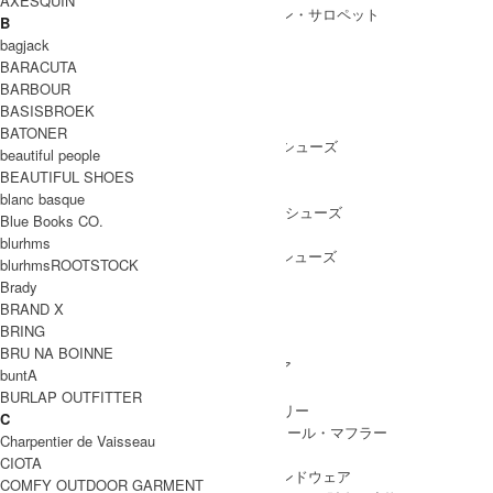
AXESQUIN
ALL IN ONE
/ オールインワン・サロペット
B
bagjack
BARACUTA
BARBOUR
SHOES
BASISBROEK
SHOES ALL ITEM
SNEAKERS
/ スニーカー
BATONER
DRESS SHOES
/ ドレスシューズ
beautiful people
BOOTS
/ ブーツ
BEAUTIFUL SHOES
PUMPS
/ パンプス
blanc basque
BALLET SHOES
/ バレエシューズ
Blue Books CO.
SANDALS
/ サンダル
blurhms
OTHER SHOES
/ その他シューズ
blurhmsROOTSTOCK
Brady
BRAND X
BRING
GOODS
BRU NA BOINNE
GOODS ALL ITEM
HAT
/ 帽子・ヘッドウェア
buntA
BAG
/ バッグ
BURLAP OUTFITTER
ACCESSARY
/ アクセサリー
C
STOLE&MUFFLER
/ ストール・マフラー
Charpentier de Vaisseau
LEG WEAR
/ 靴下
CIOTA
HAND WEAR
/ 手袋・ハンドウェア
COMFY OUTDOOR GARMENT