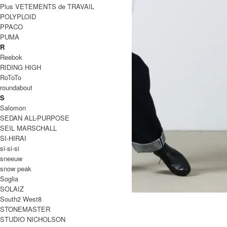
Plus VETEMENTS de TRAVAIL
POLYPLOID
PPACO
PUMA
R
Reebok
RIDING HIGH
RoToTo
roundabout
S
Salomon
SEDAN ALL-PURPOSE
SEIL MARSCHALL
SI-HIRAI
si-si-si
sneeuw
snow peak
Soglia
SOLAIZ
TYPE WIDE ONE WASH size26,28
South2 West8
STONEMASTER
SOLD OUT
STUDIO NICHOLSON
Ordinary Fits