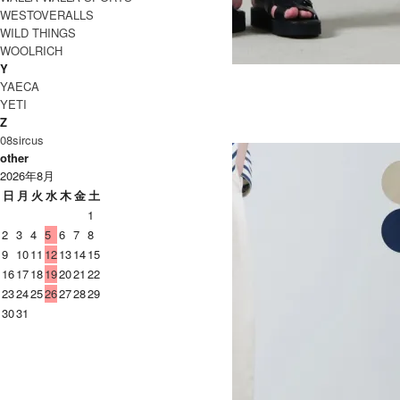
WESTOVERALLS
WILD THINGS
WOOLRICH
Y
TYPE STANDARD ONE WASH
YAECA
SOLD OUT
YETI
Ordinary Fits
Z
オーディナリーフィッツ
08sircus
other
2026年8月
日
月
火
水
木
金
土
1
2
3
4
5
6
7
8
9
10
11
12
13
14
15
16
17
18
19
20
21
22
23
24
25
26
27
28
29
30
31