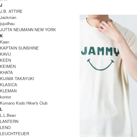
Ordinary Fits
J
J.B. ATTIRE
オーディナリーフィッツ
Jackman
jujudhau
JUTTA NEUMANN NEW YORK
K
Kaan
KAPTAIN SUNSHINE
KAVU
KEEN
KEIMEN
KHATA
KIJIMA TAKAYUKI
KLASICA
KLEMAN
kontor
Kumano Kodo Hiker's Club
L
L.L.Bean
LANTERN
LENO
LEUCHTFEUER