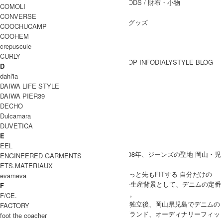
WALLET&GENERAL GOODS
/ 財布・小物
COMOLI
BELT
/ ベルト
CONVERSE
OTHER GOODS
/ その他グッズ
COOCHUCAMP
COOHEM
crepuscule
CURLY
BRAND一覧
SHOP INFO
DIALY
STYLE BLOG
D
BRAND一覧
dahl'ia
DAIWA LIFE STYLE
DAIWA PIER39
Ordinary Fits
DECHO
Dulcamara
オーディナリーフィッツ
DUVETICA
E
EEL
Ordinary Fits (オーディナリーフィッツ)は2008年、ジーンズの聖地 岡山・児
ENGINEERED GARMENTS
島で立ち上げられたブランド。
ETS.MATERIAUX
『to yourself in ten years』『いま 10年後 ずっと先もFITする 自分だけの
evameva
ORDINARYを』がコンセプトで、自社工場を生産背景として、デニムの定番
F
アイテムとシーズン毎のコレクションを展開。
F/CE.
デザイナーである児玉氏はデニムブランドを独立後、岡山県児島でデニムの
FACTORY
生産についてのノウハウを身に着け自身のブランド、オーディナリーフィッ
foot the coacher