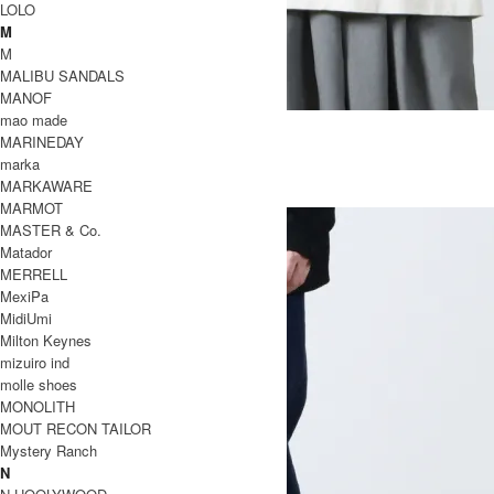
LOLO
M
M
MALIBU SANDALS
MANOF
mao made
PRINT T-SHIRTS
MARINEDAY
SOLD OUT
marka
Ordinary Fits
MARKAWARE
オーディナリーフィッツ
MARMOT
MASTER & Co.
Matador
MERRELL
MexiPa
MidiUmi
Milton Keynes
mizuiro ind
molle shoes
MONOLITH
MOUT RECON TAILOR
Mystery Ranch
N