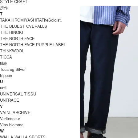
STYLE CRAFT
オーディナリーフィッツ
所作
T
TAKAHIROMIYASHITATheSoloist.
THE BLUEST OVERALLS
THE HINOKI
THE NORTH FACE
THE NORTH FACE PURPLE LABEL
THINKWOOL
TICCA
tilak
Touareg Silver
trippen
U
unfil
UNIVERSAL TISSU
UNTRACE
V
VAINL ARCHIVE
Veritecoeur
Vlas blomme
W
WALLA WALLA SPORTS