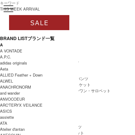
toggle navigation
ログイン
THIS WEEK ARRIVAL
BRAND LIST
ブランド一覧
A
すべて
A VONTADE
WOMEN
A.P.C.
WOMEN ALL ITEM
ONE PIECE
/ ワンピース
adidas originals
TOPS
/ トップス
Aeta
SKIRT
/ スカート
ALLIED Feather + Down
BOTTOMS
/ ボトムス・パンツ
ALWEL
OUTER
/ アウター・ジャケット
ANACHRONORM
ALL IN ONE
/ オールインワン・サロペット
and wander
ANVOCOEUR
ARC'TERYX VEILANCE
ASICS
MEN
assiette
MEN ALL ITEM
TOPS
/ トップス
ATA
BOTTOMS
/ ボトムス・パンツ
Atelier d'antan
OUTER
/ アウター・ジャケット