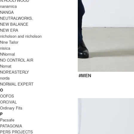
N.HOOLYWOOD
nanamica
NANGA
NEUTRALWORKS.
NEW BALANCE
NEW ERA
nicholson and nicholson
Nine Tailor
nisica
NNormal
NO CONTROL AIR
Nomat
NOR'EASTERLY
JAMES FATIGUE DENIM ONE WASH #MEN
norda
SOLD OUT
NORMAL EXPERT
Ordinary Fits
O
オーディナリーフィッツ
OOFOS
ORCIVAL
Ordinary Fits
P
Pacsafe
PATAGONIA
PERS PROJECTS