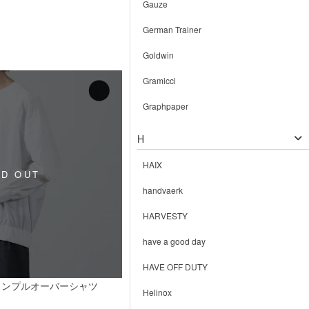
Gauze
German Trainer
Goldwin
Gramicci
Graphpaper
H
HAIX
handvaerk
HARVESTY
have a good day
HAVE OFF DUTY
トンプルオーバーシャツ
Helinox