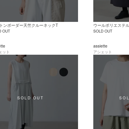
トンボーダー天竺クルーネックT
ウールポリエステ
D OUT
SOLD OUT
ette
assiette
ェット
アシェット