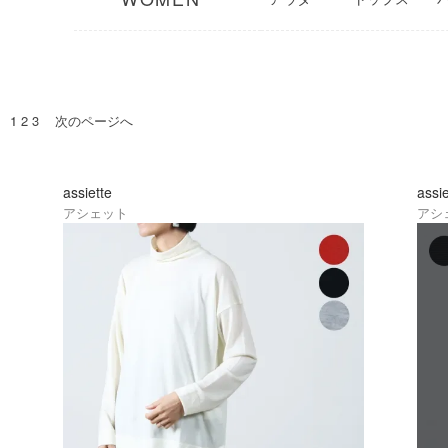
1
2
3
次のページへ
assiette
assi
アシェット
アシ