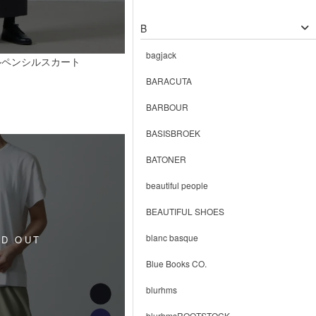
B
bagjack
ルペンシルスカート
BARACUTA
BARBOUR
BASISBROEK
BATONER
beautiful people
BEAUTIFUL SHOES
blanc basque
Blue Books CO.
blurhms
blurhmsROOTSTOCK