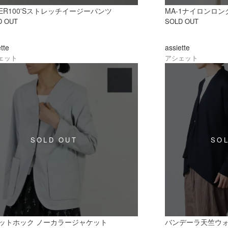
PER100'Sストレッチイージーパンツ
MA-1ナイロンロ
D OUT
SOLD OUT
ette
assiette
ェット
アシェット
ットホック ノーカラージャケット
バンデーラ天竺ウ