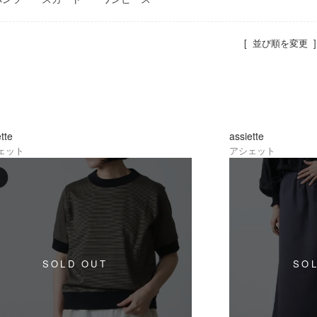
[ 並び順を変更 ]
ette
assiette
ェット
アシェット