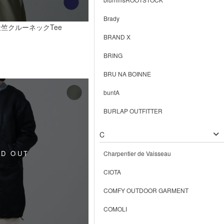
Brady
竺クルーネックTee
BRAND X
BRING
BRU NA BOINNE
buntA
BURLAP OUTFITTER
C
Charpentier de Vaisseau
CIOTA
COMFY OUTDOOR GARMENT
COMOLI