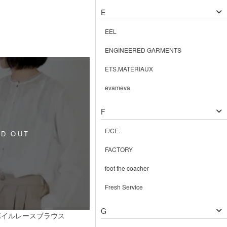
E
EEL
ENGINEERED GARMENTS
ETS.MATERIAUX
evameva
F
F/CE.
FACTORY
foot the coacher
Fresh Service
G
ボイルレースブラウス