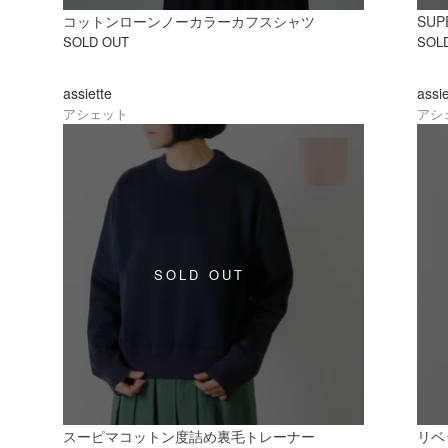
コットンローンノーカラーカフスシャツ
SU
SOLD OUT
SOL
assiette
assi
アシェット
アシ
スーピマコットン度詰め裏毛トレーナー
リベ