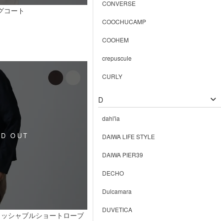
CONVERSE
ングコート
COOCHUCAMP
COOHEM
crepuscule
CURLY
D
dahl'ia
DAIWA LIFE STYLE
DAIWA PIER39
DECHO
Dulcamara
DUVETICA
ォッシャブルショートローブ