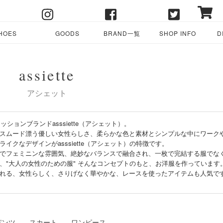
HOES
GOODS
BRAND一覧
SHOP INFO
D
assiette
アシェット
ッションブランドasssiette（アシェット）。
スムード漂う優しい女性らしさ、柔らかな色と素材とシンプルな中にワーク
イクなデザインがasssiette（アシェット）の特徴です。
でフェミニンな雰囲気、絶妙なバランスで融合され、一枚で完結する服でなく
、"大人の女性のための服" そんなコンセプトのもと、お洋服を作っています
れる、女性らしく、さりげなく華やかな、レースを使ったアイテムも人気で
パンツ
スカート
ワンピース