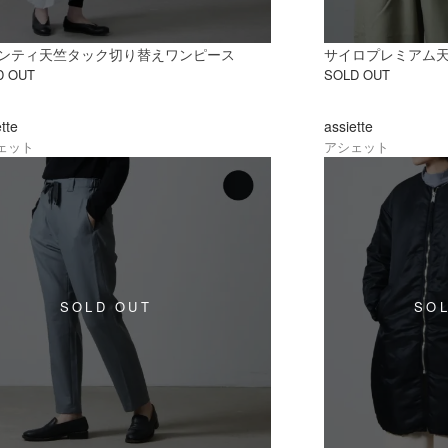
ンティ天竺タック切り替えワンピース
サイロプレミアム天
D OUT
SOLD OUT
ette
assiette
ェット
アシェット