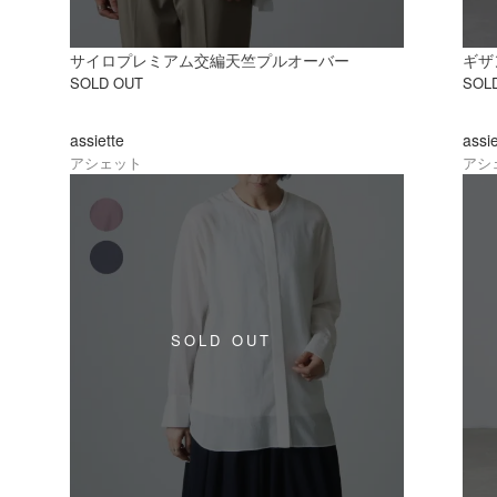
サイロプレミアム交編天竺プルオーバー
ギザ
SOLD OUT
SOL
assiette
assi
アシェット
アシ