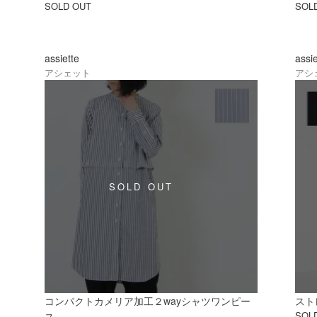
SOLD OUT
SOL
assiette
assi
アシェット
アシ
コンパクトカメリア加工２wayシャツワンピー
スト
SOL
ス