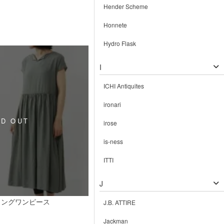
Hender Scheme
Honnete
Hydro Flask
I
ICHI Antiquites
ironari
irose
is-ness
ITTI
J
ロングワンピース
J.B. ATTIRE
Jackman