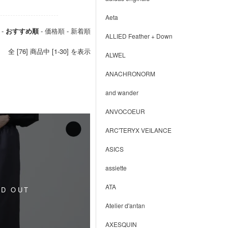
Aeta
 -
おすすめ順
-
価格順
-
新着順
ALLIED Feather + Down
全 [76] 商品中 [1-30] を表示
ALWEL
ANACHRONORM
and wander
ANVOCOEUR
ARC'TERYX VEILANCE
ASICS
assiette
ATA
Atelier d'antan
AXESQUIN