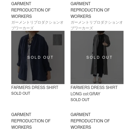
GARMENT
GARMENT
ターパターンを起こして、昔の風合いを再
REPRODUCTION OF
REPRODUCTION OF
現。素材の多くはデッドストックの古いリ
WORKERS
ネンやコットンで、織り地がでこぼこして
WORKERS
いたり、シュリンクしており、それが独特
ガーメントリプロダクションオ
ガーメントリプロダクションオ
の味わいを出しています。その為、着込め
ブワーカーズ
ブワーカーズ
ば着込むほど個性豊かな味わいを堪能する
ことができます。
近年ではフランスのみならず、よりクォリ
ティの高い日本の工場での生産や、日本の
生地を使用した、ヴィンテージアイテムを
ベースとし、アレンジを加えたオリジナル
のアイテムもリリース。ブランドとしてよ
り幅を広げ、魅力を増しています。
FARMERS DRESS SHIRT
FARMERS DRESS SHIRT
SOLD OUT
LONG col:GRAY
SOLD OUT
GARMENT
GARMENT
REPRODUCTION OF
REPRODUCTION OF
WORKERS
WORKERS