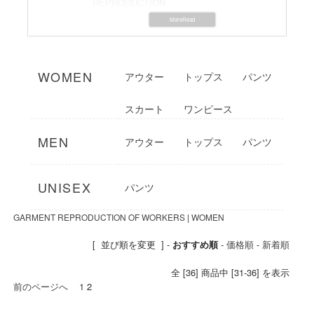
REPRODUCTION
GARMENT REPRODUCTION OF
WORKERS(ガーメントリプロダクションオ
ブワーカーズ)は古きよき時代のヨーロッパ
の生活の匂いを残しながら、現代の生活に
寄り添える服をテーマに、リプロダクショ
WOMEN
アウター
トップス
パンツ
ンした日常のためのワードローブを作るブ
ランド。
スカート
ワンピース
元々は山口・福岡でインポートセレクトシ
ョップをしていたデザイナー、小田隆博氏
MEN
アウター
トップス
パンツ
がフランスで19世紀ごろから作られている
ワークミリタリーウェアのデッドストック
をフランスの蚤の市などで探しまわり、仕
UNISEX
入れていたのが始まりで、次第に人気が上
パンツ
がる一方なのに良い状態のものがなく、ワ
ークウェアファンのためにヴィンテージミ
GARMENT REPRODUCTION OF WORKERS
|
WOMEN
リタリーウェアを再生するブランドを立ち
上げたのがGARMENT REPRODUCTION
[ 並び順を変更 ] -
おすすめ順
-
価格順
-
新着順
OF WORKERSです。
ブランド名を直訳すると『労働者の服再
全 [36] 商品中 [31-36] を表示
生』であり、名前の通りヨーロッパで見つ
前のページへ
1
2
けた古い素材を現地フランスの工場でつく
り、100年前のヴィンテージウェアからマス