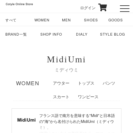
ログイン
toggl
すべて
WOMEN
MEN
SHOES
GOODS
BRAND一覧
SHOP INFO
DIALY
STYLE BLOG
MidiUmi
ミディウミ
WOMEN
アウター
トップス
パンツ
スカート
ワンピース
フランス語で南方を意味する"Midi"と日本語
の"海"から名付けられたMidiUmi（ミディウ
ミ）。