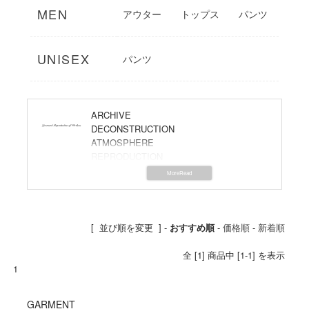
MEN
アウター
トップス
パンツ
UNISEX
パンツ
ARCHIVE
DECONSTRUCTION
ATMOSPHERE
REPRODUCTION
GARMENT REPRODUCTION OF
WORKERS(ガーメントリプロダクションオ
ブワーカーズ)は古きよき時代のヨーロッパ
の生活の匂いを残しながら、現代の生活に
寄り添える服をテーマに、リプロダクショ
[ 並び順を変更 ] -
おすすめ順
-
価格順
-
新着順
ンした日常のためのワードローブを作るブ
ランド。
全 [1] 商品中 [1-1] を表示
元々は山口・福岡でインポートセレクトシ
1
ョップをしていたデザイナー、小田隆博氏
がフランスで19世紀ごろから作られている
GARMENT
ワークミリタリーウェアのデッドストック