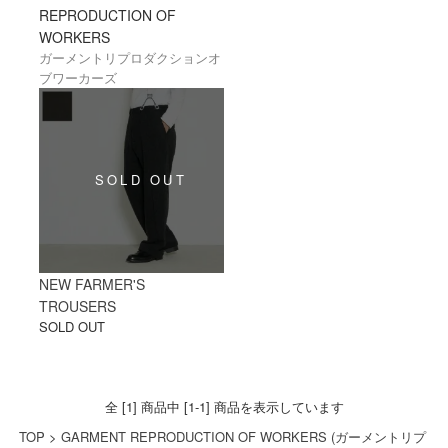
REPRODUCTION OF
をフランスの蚤の市などで探しまわり、仕
WORKERS
入れていたのが始まりで、次第に人気が上
ガーメントリプロダクションオ
がる一方なのに良い状態のものがなく、ワ
ブワーカーズ
ークウェアファンのためにヴィンテージミ
リタリーウェアを再生するブランドを立ち
上げたのがGARMENT REPRODUCTION
OF WORKERSです。
ブランド名を直訳すると『労働者の服再
生』であり、名前の通りヨーロッパで見つ
けた古い素材を現地フランスの工場でつく
り、100年前のヴィンテージウェアからマス
ターパターンを起こして、昔の風合いを再
現。素材の多くはデッドストックの古いリ
ネンやコットンで、織り地がでこぼこして
NEW FARMER'S
いたり、シュリンクしており、それが独特
TROUSERS
の味わいを出しています。その為、着込め
SOLD OUT
ば着込むほど個性豊かな味わいを堪能する
ことができます。
近年ではフランスのみならず、よりクォリ
ティの高い日本の工場での生産や、日本の
全 [1] 商品中 [1-1] 商品を表示しています
生地を使用した、ヴィンテージアイテムを
TOP
>
GARMENT REPRODUCTION OF WORKERS (ガーメントリプ
ベースとし、アレンジを加えたオリジナル