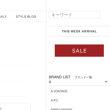
IALY
STYLE BLOG
THIS WEEK ARRIVAL
BRAND LIST
ブランド一覧
A
A VONTADE
A.P.C.
ンド。
adidas originals