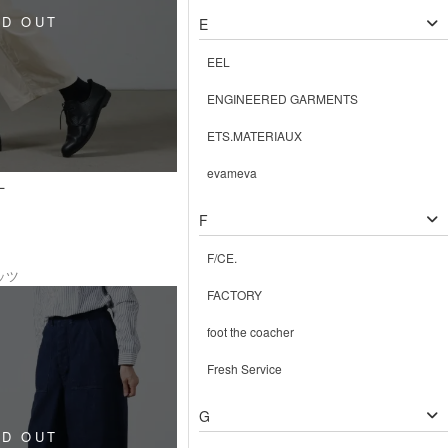
E
EEL
ENGINEERED GARMENTS
ETS.MATERIAUX
evameva
L
F
F/CE.
ッツ
FACTORY
foot the coacher
Fresh Service
G