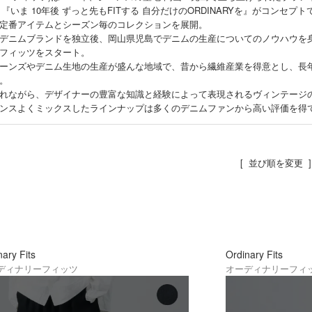
ten years』『いま 10年後 ずっと先もFITする 自分だけのORDINARYを』がコンセ
定番アイテムとシーズン毎のコレクションを展開。
デニムブランドを独立後、岡山県児島でデニムの生産についてのノウハウを
フィッツをスタート。
ーンズやデニム生地の生産が盛んな地域で、昔から繊維産業を得意とし、長
。
れながら、デザイナーの豊富な知識と経験によって表現されるヴィンテージ
ンスよくミックスしたラインナップは多くのデニムファンから高い評価を得
[ 並び順を変更 ]
nary Fits
Ordinary Fits
ディナリーフィッツ
オーディナリーフィ