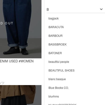
B
bagjack
BARACUTA
BARBOUR
BASISBROEK
BATONER
DENIM USED #WOMEN
beautiful people
BEAUTIFUL SHOES
blanc basque
ッツ
Blue Books CO.
blurhms
blurhmsROOTSTOCK