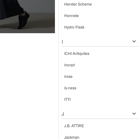
Hender Scheme
Honnete
Hydro Flask
I
ICHI Antiquites
ironari
irose
is-ness
ITTI
J
J.B. ATTIRE
Jackman