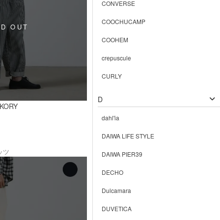
CONVERSE
COOCHUCAMP
COOHEM
crepuscule
CURLY
D
CKORY
dahl'ia
DAIWA LIFE STYLE
ッツ
DAIWA PIER39
DECHO
Dulcamara
DUVETICA