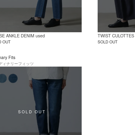
SE ANKLE DENIM used
TWIST CULOTTES
D OUT
SOLD OUT
nary Fits
ディナリーフィッツ