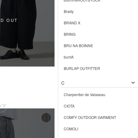
Brady
BRAND X
BRING
BRU NA BOINNE
buntA
BURLAP OUTFITTER
C
Charpentier de Vaisseau
ッツ
CIOTA
COMFY OUTDOOR GARMENT
COMOLI