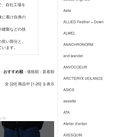
プトで、自社工場を
Aeta
身に着け自身の
ALLIED Feather + Down
年縫製などの技
ALWEL
の良い部分と、
ANACHRONORM
ています。
and wander
ANVOCOEUR
 -
おすすめ順
-
価格順
-
新着順
ARC'TERYX VEILANCE
全 [20] 商品中 [1-20] を表示
ASICS
assiette
ATA
ッツ
Atelier d'antan
AXESQUIN