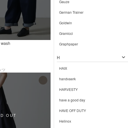
Gauze
German Trainer
Goldwin
Gramicci
 wash
Graphpaper
H
HAIX
ッツ
handvaerk
HARVESTY
have a good day
HAVE OFF DUTY
Helinox