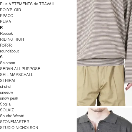
Plus VETEMENTS de TRAVAIL
POLYPLOID
PPACO
PUMA
R
Reebok
RIDING HIGH
RoToTo
roundabout
S
Salomon
SEDAN ALL-PURPOSE
SEIL MARSCHALL
SI-HIRAI
si-si-si
sneeuw
snow peak
Soglia
SOLAIZ
South2 West8
STONEMASTER
STUDIO NICHOLSON