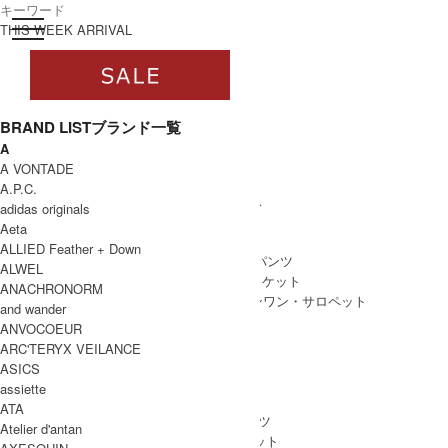
toggle navigation
ログイン
THIS WEEK ARRIVAL
BRAND LIST
ブランド一覧
A
すべて
A VONTADE
WOMEN
A.P.C.
WOMEN ALL ITEM
ONE PIECE
/ ワンピース
adidas originals
TOPS
/ トップス
Aeta
SKIRT
/ スカート
ALLIED Feather + Down
BOTTOMS
/ ボトムス・パンツ
ALWEL
OUTER
/ アウター・ジャケット
ANACHRONORM
ALL IN ONE
/ オールインワン・サロペット
and wander
ANVOCOEUR
ARC'TERYX VEILANCE
ASICS
MEN
assiette
MEN ALL ITEM
TOPS
/ トップス
ATA
BOTTOMS
/ ボトムス・パンツ
Atelier d'antan
OUTER
/ アウター・ジャケット