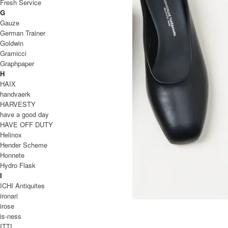
Fresh Service
G
Gauze
German Trainer
Goldwin
Gramicci
Graphpaper
H
HAIX
handvaerk
HARVESTY
have a good day
HAVE OFF DUTY
Helinox
Hender Scheme
Honnete
Hydro Flask
I
ICHI Antiquites
ironari
SQUARE MULE
irose
is-ness
47,300円(税込)
ITTI