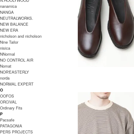
N.HOOLYWOOD
nanamica
NANGA
NEUTRALWORKS.
NEW BALANCE
NEW ERA
nicholson and nicholson
Nine Tailor
nisica
NNormal
NO CONTROL AIR
Nomat
Lycoris スリッポンシューズ
NOR'EASTERLY
31,900円(税込)
15,950円(税込)
norda
全 [3] 商品中 [1-3] 商品を表示しています
NORMAL EXPERT
TOP
>
ITEMS
>
シューズ
>
パンプス
O
OOFOS
ORCIVAL
Ordinary Fits
P
Pacsafe
PATAGONIA
PERS PROJECTS