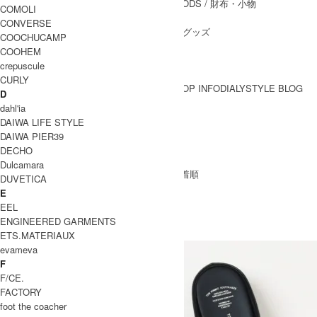
WALLET&GENERAL GOODS
/ 財布・小物
COMOLI
BELT
/ ベルト
CONVERSE
OTHER GOODS
/ その他グッズ
COOCHUCAMP
COOHEM
crepuscule
CURLY
BRAND一覧
SHOP INFO
DIALY
STYLE BLOG
D
BRAND一覧
dahl'ia
DAIWA LIFE STYLE
DAIWA PIER39
パンプス
DECHO
Dulcamara
[ 並び順を変更 ] -
おすすめ順
-
価格順
-
新着順
DUVETICA
全 [3] 商品中 [1-3] を表示
E
1
EEL
BEAUTIFUL SHOES
ENGINEERED GARMENTS
ビューティフルシューズ
ETS.MATERIAUX
evameva
F
F/CE.
FACTORY
foot the coacher