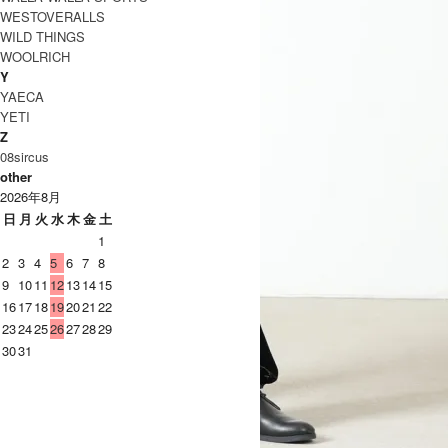
WESTOVERALLS
WILD THINGS
WOOLRICH
Y
YAECA
YETI
Z
08sircus
other
2026年8月
日
月
火
水
木
金
土
1
2
3
4
5
6
7
8
9
10
11
12
13
14
15
16
17
18
19
20
21
22
23
24
25
26
27
28
29
30
31