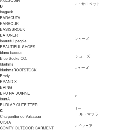
AXESQUIN
ALL IN ONE
/ オールインワン・サロペット
B
bagjack
BARACUTA
BARBOUR
SHOES
BASISBROEK
SHOES ALL ITEM
SNEAKERS
/ スニーカー
BATONER
DRESS SHOES
/ ドレスシューズ
beautiful people
BOOTS
/ ブーツ
BEAUTIFUL SHOES
PUMPS
/ パンプス
blanc basque
BALLET SHOES
/ バレエシューズ
Blue Books CO.
SANDALS
/ サンダル
blurhms
OTHER SHOES
/ その他シューズ
blurhmsROOTSTOCK
Brady
BRAND X
BRING
GOODS
BRU NA BOINNE
GOODS ALL ITEM
HAT
/ 帽子・ヘッドウェア
buntA
BAG
/ バッグ
BURLAP OUTFITTER
ACCESSARY
/ アクセサリー
C
STOLE&MUFFLER
/ ストール・マフラー
Charpentier de Vaisseau
LEG WEAR
/ 靴下
CIOTA
HAND WEAR
/ 手袋・ハンドウェア
COMFY OUTDOOR GARMENT