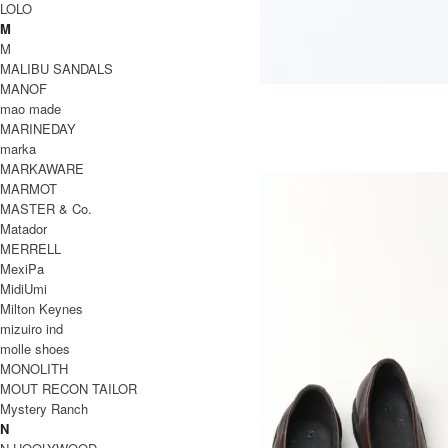
LOLO
M
M
MALIBU SANDALS
MANOF
ZUMA LX RECYCLED
mao made
12,100円(税込)
8,470円(税込)
MARINEDAY
M
marka
エム
MARKAWARE
MARMOT
MASTER & Co.
Matador
MERRELL
MexiPa
MidiUmi
Milton Keynes
mizuiro ind
molle shoes
MONOLITH
MOUT RECON TAILOR
Mystery Ranch
N