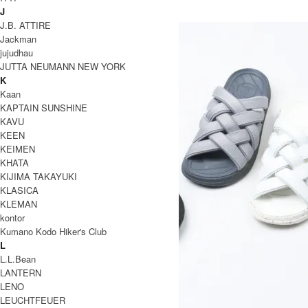
MALIBU SANDALS
J
マリブサンダルズ
J.B. ATTIRE
Jackman
jujudhau
JUTTA NEUMANN NEW YORK
K
Kaan
KAPTAIN SUNSHINE
KAVU
KEEN
KEIMEN
KHATA
KIJIMA TAKAYUKI
KLASICA
KLEMAN
kontor
Kumano Kodo Hiker's Club
L
L.L.Bean
LANTERN
LENO
LEUCHTFEUER