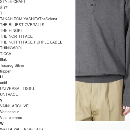
STYLE CRAFT
所作
T
TAKAHIROMIYASHITATheSoloist.
THE BLUEST OVERALLS
THE HINOKI
THE NORTH FACE
THE NORTH FACE PURPLE LABEL
THINKWOOL
TICCA
tilak
Touareg Silver
trippen
U
unfil
UNIVERSAL TISSU
UNTRACE
V
VAINL ARCHIVE
Veritecoeur
Vlas blomme
W
WALLA WALLA SPORTS