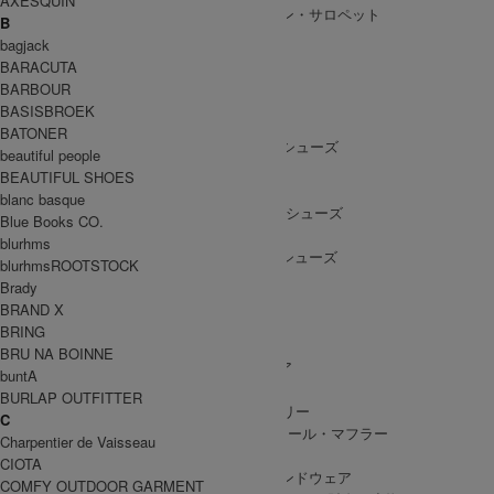
AXESQUIN
ALL IN ONE
/ オールインワン・サロペット
B
bagjack
BARACUTA
BARBOUR
SHOES
BASISBROEK
SHOES ALL ITEM
SNEAKERS
/ スニーカー
BATONER
DRESS SHOES
/ ドレスシューズ
beautiful people
BOOTS
/ ブーツ
BEAUTIFUL SHOES
PUMPS
/ パンプス
blanc basque
BALLET SHOES
/ バレエシューズ
Blue Books CO.
SANDALS
/ サンダル
blurhms
OTHER SHOES
/ その他シューズ
blurhmsROOTSTOCK
Brady
BRAND X
BRING
GOODS
BRU NA BOINNE
GOODS ALL ITEM
HAT
/ 帽子・ヘッドウェア
buntA
BAG
/ バッグ
BURLAP OUTFITTER
ACCESSARY
/ アクセサリー
C
STOLE&MUFFLER
/ ストール・マフラー
Charpentier de Vaisseau
LEG WEAR
/ 靴下
CIOTA
HAND WEAR
/ 手袋・ハンドウェア
COMFY OUTDOOR GARMENT