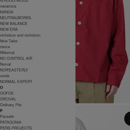
N.HOOLYWOOD
nanamica
NANGA
NEUTRALWORKS.
NEW BALANCE
NEW ERA
nicholson and nicholson
Nine Tailor
nisica
NNormal
NO CONTROL AIR
Nomat
NOR'EASTERLY
norda
NORMAL EXPERT
O
OOFOS
ORCIVAL
Ordinary Fits
P
Pacsafe
PATAGONIA
PERS PROJECTS