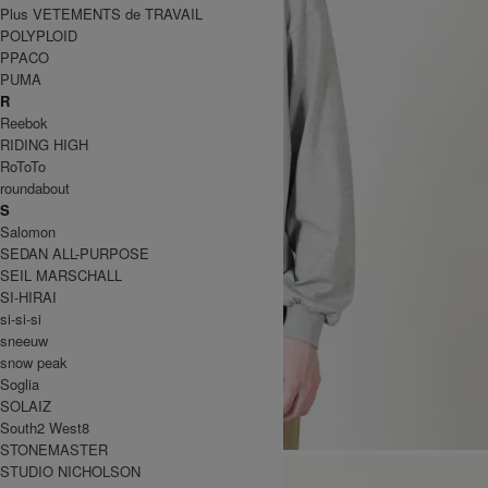
Plus VETEMENTS de TRAVAIL
POLYPLOID
PPACO
PUMA
R
Reebok
RIDING HIGH
RoToTo
roundabout
S
Salomon
SEDAN ALL-PURPOSE
SEIL MARSCHALL
SI-HIRAI
si-si-si
sneeuw
snow peak
Soglia
SOLAIZ
South2 West8
STONEMASTER
STUDIO NICHOLSON