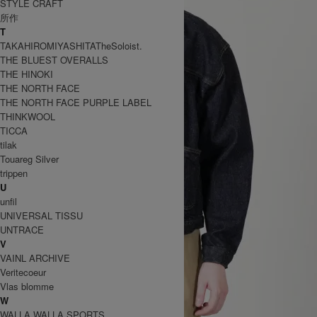
STYLE CRAFT
所作
T
TAKAHIROMIYASHITATheSoloist.
THE BLUEST OVERALLS
THE HINOKI
THE NORTH FACE
THE NORTH FACE PURPLE LABEL
THINKWOOL
TICCA
tilak
Touareg Silver
trippen
U
unfil
UNIVERSAL TISSU
UNTRACE
V
VAINL ARCHIVE
Veritecoeur
Vlas blomme
W
WALLA WALLA SPORTS