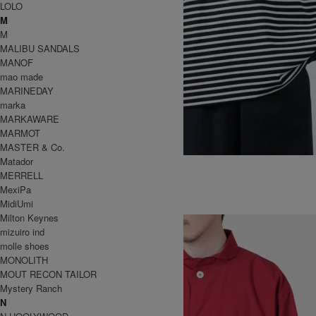
LOLO
M
M
MALIBU SANDALS
MANOF
mao made
MARINEDAY
marka
MARKAWARE
MARMOT
MASTER & Co.
Matador
Qualitee Turtle
MERRELL
15,950円(税込)
11,165円(税込)
MexiPa
全 [1] 商品中 [1-1] 商品を表示しています
MidiUmi
TOP
>
EEL (イール)
>
UNISEX
>
アウター
Milton Keynes
mizuiro ind
molle shoes
MONOLITH
MOUT RECON TAILOR
Mystery Ranch
N