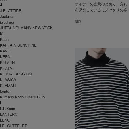
「変わらない良さ、変わる良さ。」その、デザイナーの言葉のとおり、変わ
J
らないもの、変えてゆくもの、常に良いものを探究しているモノツクリの姿
J.B. ATTIRE
勢が、形となって表れています。
Jackman
[ 並び順を変更 ] -
おすすめ順
-
価格順
-
新着順
jujudhau
全 [1] 商品中 [1-1] を表示
JUTTA NEUMANN NEW YORK
1
K
EEL
Kaan
KAPTAIN SUNSHINE
イール
KAVU
KEEN
KEIMEN
KHATA
KIJIMA TAKAYUKI
KLASICA
KLEMAN
kontor
Kumano Kodo Hiker's Club
L
L.L.Bean
LANTERN
LENO
LEUCHTFEUER