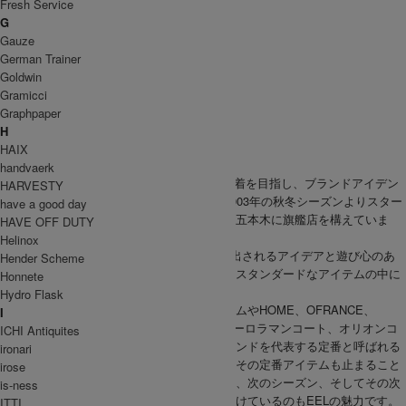
Fresh Service
パンツ
G
UNISEX
Gauze
アウター
German Trainer
トップス
Goldwin
パンツ
Gramicci
GOODS
Graphpaper
ヘッドウェア
H
バッグ
HAIX
handvaerk
EEL
Products(イール)は『普遍的で特別な一着を目指し、ブランドアイデン
HARVESTY
ティティを探求する事』をコンセプトに、2003年の秋冬シーズンよりスター
have a good day
トしたブランドで、現在では東京の中目黒と五本木に旗艦店を構えていま
HAVE OFF DUTY
す。
Helinox
2人の男性デザイナーの独特な視点から生み出されるアイデアと遊び心のあ
Hender Scheme
るディティールやネーミング、シルエットはスタンダードなアイテムの中に
Honnete
も独特な世界観のある他には無い洋服に。
Hydro Flask
また、春にはサクラコート、夏には砂浜デニムやHOME、OFRANCE、
I
LIFE、のプリントTシャツ、そして冬にはオーロラマンコート、オリオンコ
ICHI Antiquites
ート、エレベスト、など、シーズン毎のブランドを代表する定番と呼ばれる
ironari
ロングヒットアイテムが多いのも特徴。ただその定番アイテムも止まること
irose
なく進化を続け、また新しい定番を作り出し、次のシーズン、そしてその次
is-ness
のシーズンとユーザーの高まる期待に応え続けているのもEELの魅力です。
ITTI