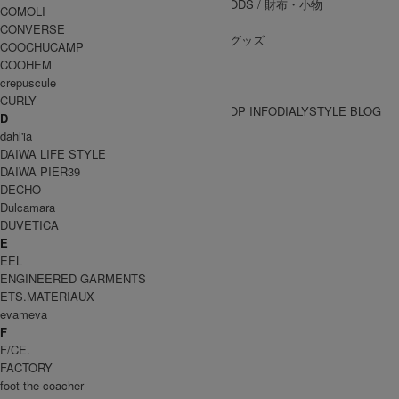
WALLET&GENERAL GOODS
/ 財布・小物
COMOLI
BELT
/ ベルト
CONVERSE
OTHER GOODS
/ その他グッズ
COOCHUCAMP
COOHEM
crepuscule
CURLY
BRAND一覧
SHOP INFO
DIALY
STYLE BLOG
D
BRAND一覧
dahl'ia
DAIWA LIFE STYLE
DAIWA PIER39
EEL
DECHO
Dulcamara
イール
DUVETICA
E
WOMEN
EEL
アウター
ENGINEERED GARMENTS
トップス
ETS.MATERIAUX
パンツ
evameva
スカート
F
ワンピース
F/CE.
MEN
FACTORY
アウター
foot the coacher
トップス