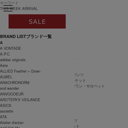
toggle navigation
ログイン
THIS WEEK ARRIVAL
BRAND LIST
ブランド一覧
A
すべて
A VONTADE
WOMEN
A.P.C.
WOMEN ALL ITEM
ONE PIECE
/ ワンピース
adidas originals
TOPS
/ トップス
Aeta
SKIRT
/ スカート
ALLIED Feather + Down
BOTTOMS
/ ボトムス・パンツ
ALWEL
OUTER
/ アウター・ジャケット
ANACHRONORM
ALL IN ONE
/ オールインワン・サロペット
and wander
ANVOCOEUR
ARC'TERYX VEILANCE
ASICS
MEN
assiette
MEN ALL ITEM
TOPS
/ トップス
ATA
BOTTOMS
/ ボトムス・パンツ
Atelier d'antan
OUTER
/ アウター・ジャケット