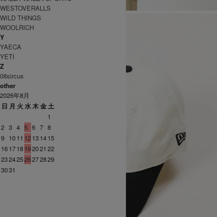
WESTOVERALLS
WILD THINGS
WOOLRICH
Y
YAECA
YETI
Z
08sircus
other
2026年8月
日
月
火
水
木
金
土
1
2
3
4
5
6
7
8
9
10
11
12
13
14
15
16
17
18
19
20
21
22
23
24
25
26
27
28
29
30
31