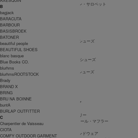
AXESQUIN
ALL IN ONE
/ オールインワン・サロペット
B
bagjack
BARACUTA
BARBOUR
SHOES
BASISBROEK
SHOES ALL ITEM
SNEAKERS
/ スニーカー
BATONER
DRESS SHOES
/ ドレスシューズ
beautiful people
BOOTS
/ ブーツ
BEAUTIFUL SHOES
PUMPS
/ パンプス
blanc basque
BALLET SHOES
/ バレエシューズ
Blue Books CO.
SANDALS
/ サンダル
blurhms
OTHER SHOES
/ その他シューズ
blurhmsROOTSTOCK
Brady
BRAND X
BRING
GOODS
BRU NA BOINNE
GOODS ALL ITEM
HAT
/ 帽子・ヘッドウェア
buntA
BAG
/ バッグ
BURLAP OUTFITTER
ACCESSARY
/ アクセサリー
C
STOLE&MUFFLER
/ ストール・マフラー
Charpentier de Vaisseau
LEG WEAR
/ 靴下
CIOTA
HAND WEAR
/ 手袋・ハンドウェア
COMFY OUTDOOR GARMENT