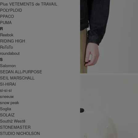
Plus VETEMENTS de TRAVAIL
POLYPLOID
PPACO
PUMA
R
Reebok
RIDING HIGH
RoToTo
roundabout
S
Salomon
SEDAN ALL-PURPOSE
SEIL MARSCHALL
SI-HIRAI
si-si-si
sneeuw
snow peak
Soglia
SOLAIZ
South2 West8
STONEMASTER
STUDIO NICHOLSON