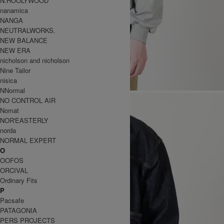
N.HOOLYWOOD
nanamica
NANGA
NEUTRALWORKS.
NEW BALANCE
NEW ERA
nicholson and nicholson
Nine Tailor
nisica
NNormal
NO CONTROL AIR
Nomat
NOR'EASTERLY
norda
NORMAL EXPERT
O
OOFOS
ORCIVAL
Ordinary Fits
P
Pacsafe
PATAGONIA
PERS PROJECTS