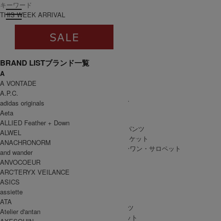
toggle navigation
ログイン
THIS WEEK ARRIVAL
BRAND LIST
ブランド一覧
A
すべて
A VONTADE
WOMEN
A.P.C.
WOMEN ALL ITEM
ONE PIECE
/ ワンピース
adidas originals
TOPS
/ トップス
Aeta
SKIRT
/ スカート
ALLIED Feather + Down
BOTTOMS
/ ボトムス・パンツ
ALWEL
OUTER
/ アウター・ジャケット
ANACHRONORM
ALL IN ONE
/ オールインワン・サロペット
and wander
ANVOCOEUR
ARC'TERYX VEILANCE
ASICS
MEN
assiette
MEN ALL ITEM
TOPS
/ トップス
ATA
BOTTOMS
/ ボトムス・パンツ
Atelier d'antan
OUTER
/ アウター・ジャケット