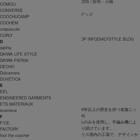
WALLET&GENERAL GOODS
/ 財布・小物
COMOLI
BELT
/ ベルト
CONVERSE
OTHER GOODS
/ その他グッズ
COOCHUCAMP
COOHEM
crepuscule
CURLY
BRAND一覧
SHOP INFO
DIALY
STYLE BLOG
D
BRAND一覧
dahl'ia
DAIWA LIFE STYLE
DAIWA PIER39
Highland2000
DECHO
Dulcamara
ハイランド2000
DUVETICA
E
GOODS
EEL
ヘッドウェア
ENGINEERED GARMENTS
ETS.MATERIAUX
イギリス・ノッティンガムで創業された、100年以上の歴史を持つ老舗ニッ
evameva
トメーカー HIGHLAND 2000 (ハイランド2000)
F
素材には100％ナチュラル繊維の上質なウールのみを使用し、手編み機によ
F/CE.
る伝統的な特殊技法で品質の良いニットを作り続けています。
FACTORY
伝統的なハンドフレーム手法を採用し、イギリス国内の工場で、デザインか
foot the coacher