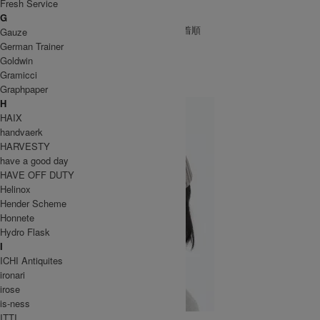
ら生産までを一貫して行っています。
Fresh Service
GOODS
G
[ 並び順を変更 ] -
おすすめ順
-
価格順
-
新着順
Gauze
全 [1] 商品中 [1-1] を表示
German Trainer
1
Goldwin
Highland2000
Gramicci
Graphpaper
ハイランド2000
H
HAIX
handvaerk
HARVESTY
have a good day
HAVE OFF DUTY
Helinox
Hender Scheme
Honnete
Hydro Flask
I
ICHI Antiquites
ironari
irose
is-ness
ITTI