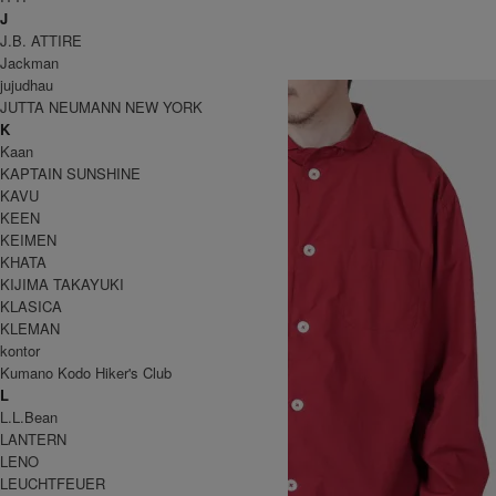
2×2 Cotton Rib Watchcap
J
SOLD OUT
J.B. ATTIRE
全 [1] 商品中 [1-1] 商品を表示しています
Jackman
TOP
>
Highland2000
jujudhau
JUTTA NEUMANN NEW YORK
K
Kaan
KAPTAIN SUNSHINE
KAVU
KEEN
KEIMEN
KHATA
KIJIMA TAKAYUKI
KLASICA
KLEMAN
kontor
Kumano Kodo Hiker's Club
L
L.L.Bean
LANTERN
LENO
LEUCHTFEUER