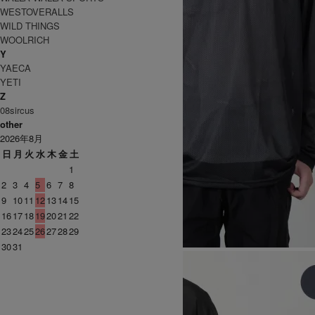
WESTOVERALLS
WILD THINGS
WOOLRICH
Y
YAECA
YETI
Z
08sircus
other
2026年8月
日
月
火
水
木
金
土
1
2
3
4
5
6
7
8
9
10
11
12
13
14
15
16
17
18
19
20
21
22
23
24
25
26
27
28
29
30
31