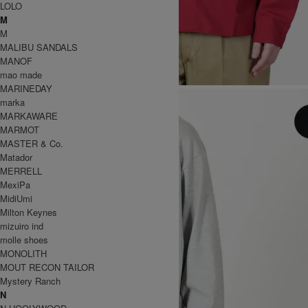
LOLO
M
M
MALIBU SANDALS
MANOF
mao made
MARINEDAY
marka
MARKAWARE
MARMOT
MASTER & Co.
Matador
MERRELL
MexiPa
MidiUmi
Milton Keynes
mizuiro ind
molle shoes
MONOLITH
MOUT RECON TAILOR
Mystery Ranch
N