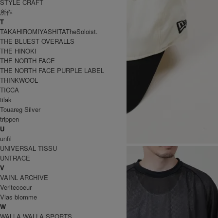
STYLE CRAFT
所作
T
TAKAHIROMIYASHITATheSoloist.
THE BLUEST OVERALLS
THE HINOKI
THE NORTH FACE
THE NORTH FACE PURPLE LABEL
THINKWOOL
TICCA
tilak
Touareg Silver
trippen
U
unfil
UNIVERSAL TISSU
UNTRACE
V
VAINL ARCHIVE
Veritecoeur
Vlas blomme
W
WALLA WALLA SPORTS