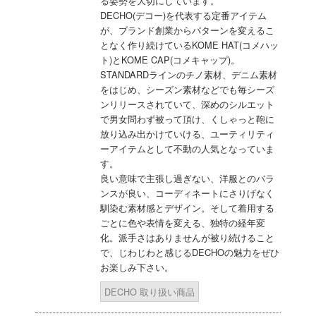
る姿勢を大切にしています。
DECHO(デコー)を代表する定番アイテム
が、ブランド創業からパターンを変えるこ
となく作り続けているKOME HAT(コメハッ
ト)とKOME CAP(コメキャップ)。
STANDARDラインのチノ素材、デニム素材
をはじめ、シーズン素材などでも毎シーズ
ンリリースされていて、深めのシルエット
で男女問わず被って頂け、くしゃっと鞄に
放り込み出かけていける、ユーティリティ
ーアイテムとして不動の人気となっていま
す。
良い意味で主張し過ぎない、洋服とのバラ
ンスが良い、コーディネートにさりげなく
馴染む素材感とデザイン。そして着用する
ごとに色や表情を変える、独特の経年変
化。派手さはありませんが被り続けること
で、じわじわと感じるDECHOの魅力をぜひ
お楽しみ下さい。
DECHO 取り扱い商品