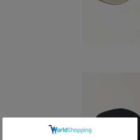
SAFARI CAP
SOLD OUT
DECHO
デコー