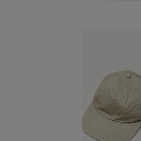
STANDARD KOME HAT
SOLD OUT
DECHO
デコー