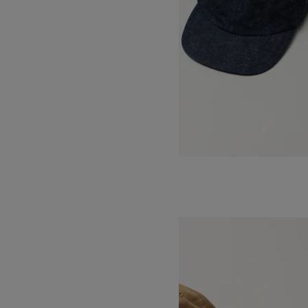
BALL CAP BUCKLE
SOLD OUT
DECHO
デコー