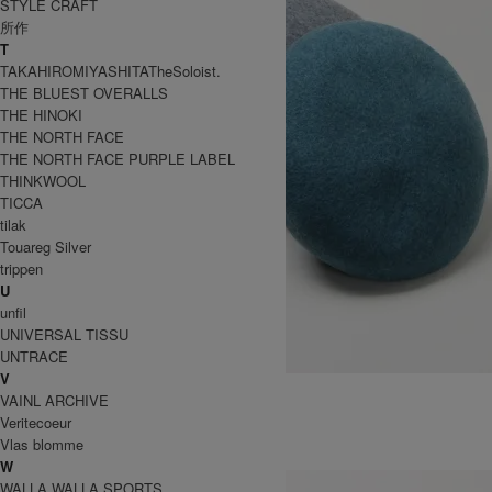
STYLE CRAFT
所作
T
TAKAHIROMIYASHITATheSoloist.
THE BLUEST OVERALLS
THE HINOKI
THE NORTH FACE
THE NORTH FACE PURPLE LABEL
THINKWOOL
TICCA
tilak
Touareg Silver
trippen
U
unfil
UNIVERSAL TISSU
UNTRACE
V
BASQUE BERET
VAINL ARCHIVE
8,250円(税込)
4,950円(税込)
Veritecoeur
DECHO
Vlas blomme
デコー
W
WALLA WALLA SPORTS