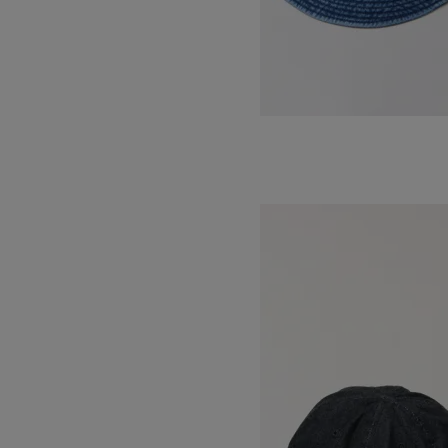
STANDARD KOME HAT -WASH-
SOLD OUT
DECHO
デコー