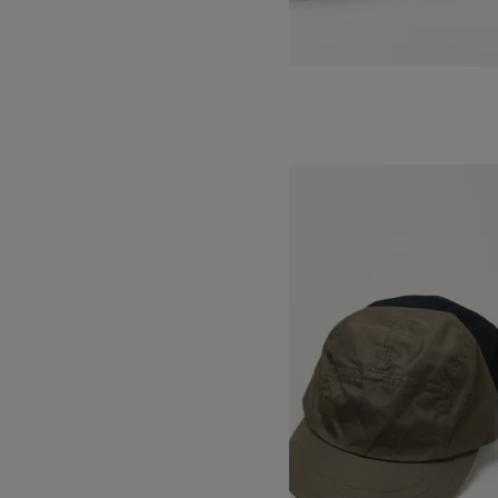
KNIT CAP
SOLD OUT
DECHO
デコー