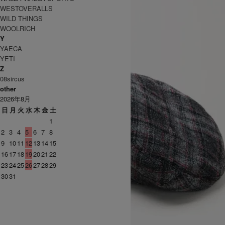
WESTOVERALLS
WILD THINGS
WOOLRICH
Y
YAECA
YETI
Z
08sircus
other
2026年8月
日
月
火
水
木
金
土
1
2
3
4
5
6
7
8
9
10
11
12
13
14
15
16
17
18
19
20
21
22
23
24
25
26
27
28
29
30
31