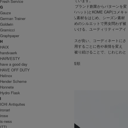
一貫した意識の中で生産する姿勢を大切にしています。
Fresh Service
DECHO(デコー)を代表する定番アイテムが、ブランド創業からパターンを変
G
えることなく作り続けているKOME HAT(コメハット)とKOME CAP(コメキャ
Gauze
ップ)。STANDARDラインのチノ素材、デニム素材をはじめ、シーズン素材
German Trainer
などでも毎シーズンリリースされていて、深めのシルエットで男女問わず被
Goldwin
って頂け、くしゃっと鞄に放り込み出かけていける、ユーティリティーアイ
Gramicci
テムとして不動の人気となっています。
Graphpaper
良い意味で主張し過ぎない、洋服とのバランスが良い、コーディネートにさ
H
りげなく馴染む素材感とデザイン。そして着用するごとに色や表情を変え
HAIX
る、独特の経年変化。派手さはありませんが被り続けることで、じわじわと
handvaerk
感じるDECHOの魅力をぜひお楽しみ下さい。
HARVESTY
[ 並び順を変更 ] -
おすすめ順
-
価格順
-
新着順
have a good day
全 [32] 商品中 [1-30] を表示
HAVE OFF DUTY
1
2
次のページへ
Helinox
DECHO
Hender Scheme
Honnete
デコー
Hydro Flask
I
ICHI Antiquites
ironari
irose
is-ness
ITTI