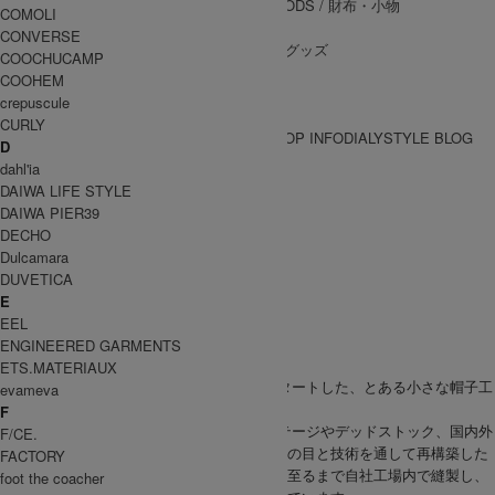
WALLET&GENERAL GOODS
/ 財布・小物
COMOLI
BELT
/ ベルト
CONVERSE
OTHER GOODS
/ その他グッズ
COOCHUCAMP
COOHEM
crepuscule
CURLY
BRAND一覧
SHOP INFO
DIALY
STYLE BLOG
D
BRAND一覧
dahl'ia
DAIWA LIFE STYLE
DAIWA PIER39
DECHO
DECHO
Dulcamara
デコー
DUVETICA
E
GOODS
EEL
ヘッドウェア
ENGINEERED GARMENTS
ETS.MATERIAUX
DECHO(デコー)は岡山を拠点に2003年にスタートした、とある小さな帽子工
evameva
場がつくる帽子のブランド。
F
ワーク、ミリタリー、ネイティブ、 ヴィンテージやデッドストック、国内外
F/CE.
の古き良きものをデザインソースに、日本人の目と技術を通して再構築した
FACTORY
帽子づくりをしています。また、量産工程に至るまで自社工場内で縫製し、
foot the coacher