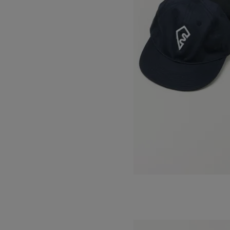
COOPERSTOWN BALL CAP
SOLD OUT
DECHO
デコー