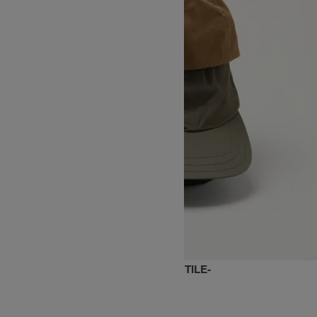
STANDARD BALL CAP BUCKE -VENTILE-
SOLD OUT
DECHO
デコー