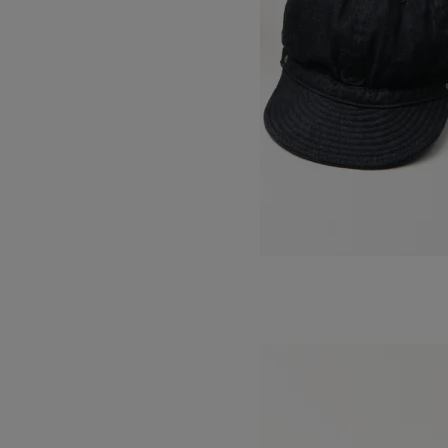
STANDARD KOME CAP
SOLD OUT
DECHO
デコー