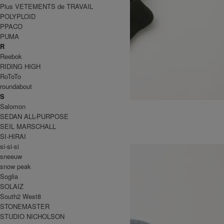
Plus VETEMENTS de TRAVAIL
POLYPLOID
PPACO
PUMA
R
Reebok
RIDING HIGH
RoToTo
roundabout
S
KINT CAP
Salomon
SEDAN ALL-PURPOSE
6,600円(税込)
3,960円(税込)
SEIL MARSCHALL
DECHO
SI-HIRAI
デコー
si-si-si
sneeuw
snow peak
Soglia
SOLAIZ
South2 West8
STONEMASTER
STUDIO NICHOLSON