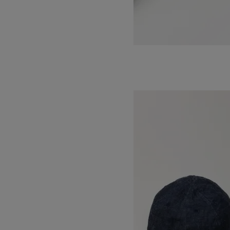
KNIT BERET
SOLD OUT
DECHO
デコー