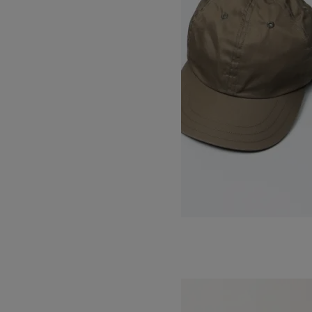
BALL CAP BUCKLE-VENTILE-
SOLD OUT
DECHO
デコー