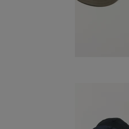
STANDARD JET CAP-VENTILE-
SOLD OUT
DECHO
デコー