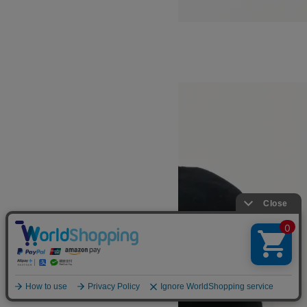
LEATHER BUCKET HAT
SOLD OUT
DECHO
デコー