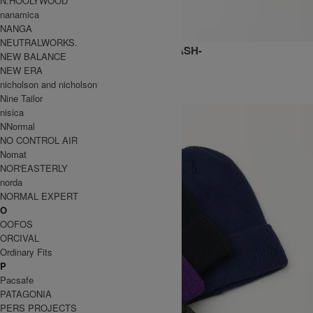
N.HOOLYWOOD
nanamica
NANGA
NEUTRALWORKS.
STANDARD BALL CAP BUCKLE -WASH-
NEW BALANCE
9,570円(税込)
5,742円(税込)
NEW ERA
DECHO
nicholson and nicholson
デコー
Nine Tailor
nisica
NNormal
NO CONTROL AIR
Nomat
NOR'EASTERLY
norda
NORMAL EXPERT
O
OOFOS
ORCIVAL
Ordinary Fits
P
Pacsafe
PATAGONIA
PERS PROJECTS