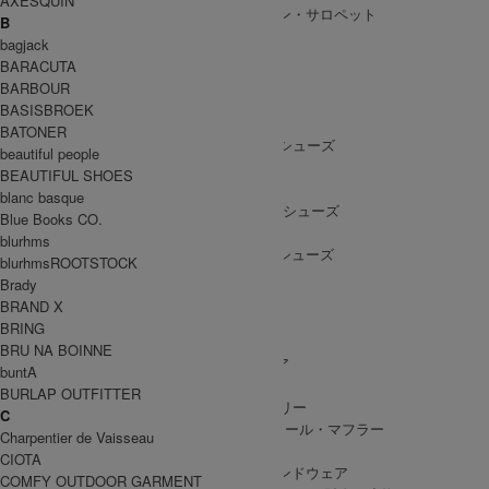
AXESQUIN
ALL IN ONE
/ オールインワン・サロペット
B
bagjack
BARACUTA
BARBOUR
SHOES
BASISBROEK
SHOES ALL ITEM
SNEAKERS
/ スニーカー
BATONER
DRESS SHOES
/ ドレスシューズ
beautiful people
BOOTS
/ ブーツ
BEAUTIFUL SHOES
PUMPS
/ パンプス
blanc basque
BALLET SHOES
/ バレエシューズ
Blue Books CO.
SANDALS
/ サンダル
blurhms
OTHER SHOES
/ その他シューズ
blurhmsROOTSTOCK
Brady
BRAND X
BRING
GOODS
BRU NA BOINNE
GOODS ALL ITEM
HAT
/ 帽子・ヘッドウェア
buntA
BAG
/ バッグ
BURLAP OUTFITTER
ACCESSARY
/ アクセサリー
C
STOLE&MUFFLER
/ ストール・マフラー
Charpentier de Vaisseau
LEG WEAR
/ 靴下
CIOTA
HAND WEAR
/ 手袋・ハンドウェア
COMFY OUTDOOR GARMENT