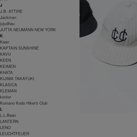
J
J.B. ATTIRE
Jackman
jujudhau
JUTTA NEUMANN NEW YORK
K
Kaan
KAPTAIN SUNSHINE
KAVU
KEEN
KEIMEN
KHATA
KIJIMA TAKAYUKI
KLASICA
KLEMAN
kontor
Kumano Kodo Hiker's Club
L
L.L.Bean
COOPERSTOWN BALL CAP
LANTERN
9,900円(税込)
5,940円(税込)
LENO
DECHO
LEUCHTFEUER
デコー