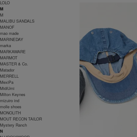
LOLO
M
M
MALIBU SANDALS
MANOF
mao made
MARINEDAY
marka
MARKAWARE
MARMOT
MASTER & Co.
Matador
MERRELL
MexiPa
MidiUmi
Milton Keynes
mizuiro ind
molle shoes
MONOLITH
MOUT RECON TAILOR
Mystery Ranch
N