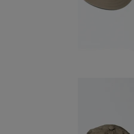
JET CAP -VENTILE-
SOLD OUT
DECHO
デコー