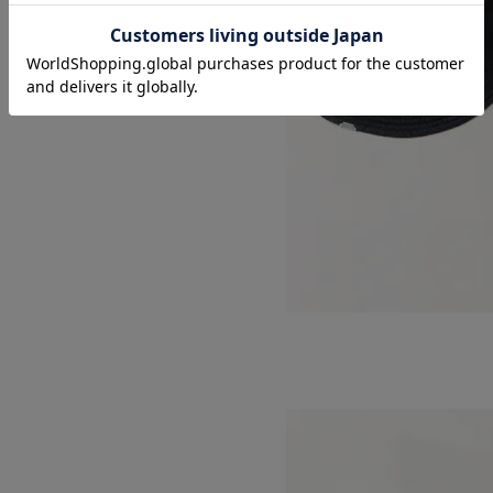
STANDARD BUCKET HAT
SOLD OUT
DECHO
デコー