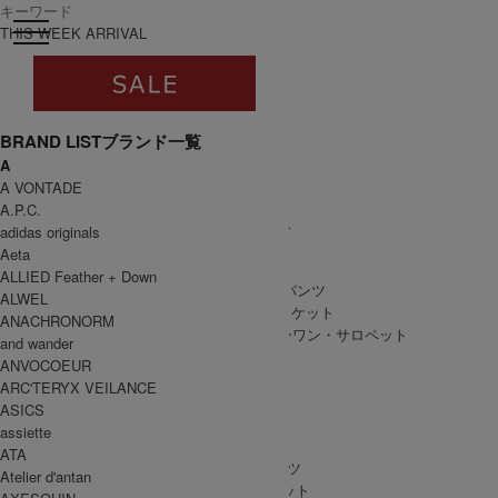
toggle navigation
ログイン
THIS WEEK ARRIVAL
BRAND LIST
ブランド一覧
A
すべて
A VONTADE
WOMEN
A.P.C.
WOMEN ALL ITEM
ONE PIECE
/ ワンピース
adidas originals
TOPS
/ トップス
Aeta
SKIRT
/ スカート
ALLIED Feather + Down
BOTTOMS
/ ボトムス・パンツ
ALWEL
OUTER
/ アウター・ジャケット
ANACHRONORM
ALL IN ONE
/ オールインワン・サロペット
and wander
ANVOCOEUR
ARC'TERYX VEILANCE
ASICS
MEN
assiette
MEN ALL ITEM
TOPS
/ トップス
ATA
BOTTOMS
/ ボトムス・パンツ
Atelier d'antan
OUTER
/ アウター・ジャケット