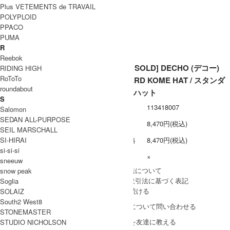
メール便 利用可
備考
Plus VETEMENTS de TRAVAIL
POLYPLOID
PPACO
PUMA
R
Reebok
[THANK SOLD] DECHO (デコー)
RIDING HIGH
RoToTo
STANDARD KOME HAT / スタンダ
roundabout
ードコメハット
S
型番
113418007
Salomon
SEDAN ALL-PURPOSE
定価
8,470円(税込)
SEIL MARSCHALL
SI-HIRAI
販売価格
8,470円(税込)
si-si-si
在庫数
×
sneeuw
» 採寸方法について
snow peak
» 特定商取引法に基づく表記
Soglia
買い物を続ける
SOLAIZ
South2 West8
この商品について問い合わせる
STONEMASTER
この商品を友達に教える
STUDIO NICHOLSON