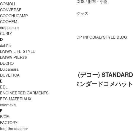
WALLET&GENERAL GOODS
/ 財布・小物
COMOLI
BELT
/ ベルト
CONVERSE
OTHER GOODS
/ その他グッズ
COOCHUCAMP
COOHEM
crepuscule
CURLY
BRAND一覧
SHOP INFO
DIALY
STYLE BLOG
D
BRAND一覧
dahl'ia
DAIWA LIFE STYLE
DAIWA PIER39
DECHO (デコー)
DECHO
Dulcamara
[THANK SOLD] DECHO (デコー) STANDARD
DUVETICA
E
KOME HAT / スタンダードコメハット
EEL
ENGINEERED GARMENTS
ETS.MATERIAUX
evameva
F
F/CE.
FACTORY
foot the coacher