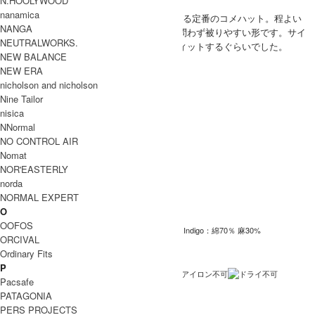
N.HOOLYWOOD
nanamica
(VOICE) DECHOを代表する定番のコメハット。程よい
MEN
NANGA
ボリューム感で老若男女問わず被りやすい形です。サイ
NEUTRALWORKS.
ズ感は小さすぎず丁度フィットするぐらいでした。
NEW BALANCE
SIZE
NEW ERA
nicholson and nicholson
サイズ
頭周
ツバ
Nine Tailor
59.5cm
4.5cm
Free
nisica
INFORMATION
NNormal
NO CONTROL AIR
DECHO (デコー)
ブランド名
Nomat
STANDARD KOME HAT
商品名
NOR'EASTERLY
norda
DE-04
型番
NORMAL EXPERT
Beige , S.Blue , S.Indigo , Navy
カラー
O
OOFOS
Beige Navy：綿100% S.Blue S.Indigo：綿70％ 麻30%
素材
ORCIVAL
日本製
Ordinary Fits
生産国
P
洗濯表記
Pacsafe
PATAGONIA
裏地 / 透け感
PERS PROJECTS