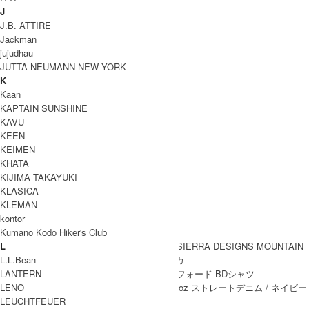
DECHO(デコー) STANDARD KOME HAT
J
J.B. ATTIRE
COODINATE
Jackman
jujudhau
JUTTA NEUMANN NEW YORK
K
Kaan
KAPTAIN SUNSHINE
KAVU
KEEN
KEIMEN
KHATA
DETAIL
KIJIMA TAKAYUKI
KLASICA
KLEMAN
kontor
Coordinate Item
Kumano Kodo Hiker's Club
L
L.L.Bean
LANTERN
LENO
LEUCHTFEUER