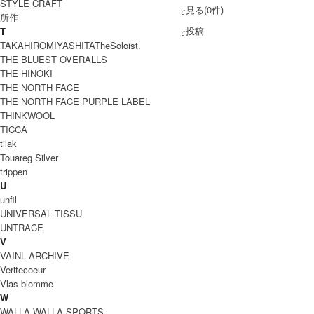
STYLE CRAFT
レビューを見る(0件)
所作
レビューを投稿
T
TAKAHIROMIYASHITATheSoloist.
THE BLUEST OVERALLS
THE HINOKI
THE NORTH FACE
THE NORTH FACE PURPLE LABEL
THINKWOOL
TICCA
tilak
Touareg Silver
trippen
U
unfil
UNIVERSAL TISSU
UNTRACE
V
VAINL ARCHIVE
Veritecoeur
Vlas blomme
W
WALLA WALLA SPORTS