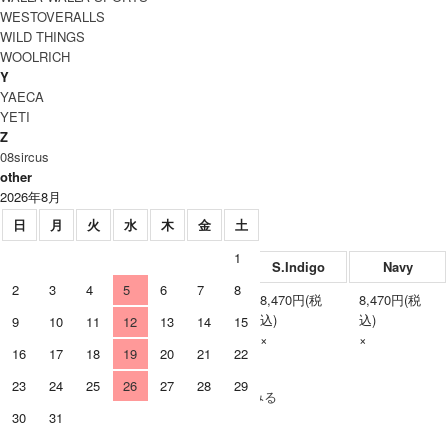
WESTOVERALLS
WILD THINGS
WOOLRICH
Y
YAECA
YETI
Z
08sircus
other
2026年8月
日
月
火
水
木
金
土
1
Beige
S.Blue
S.Indigo
Navy
2
3
4
5
6
7
8
8,470円(税
8,470円(税
8,470円(税
8,470円(税
Free
込)
込)
込)
込)
9
10
11
12
13
14
15
×
×
×
×
16
17
18
19
20
21
22
SOLD OUT
23
24
25
26
27
28
29
» もうすこしDECHO (デコー)のアイテムをみる
30
31