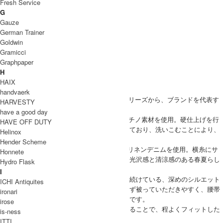
Fresh Service
G
Gauze
German Trainer
Goldwin
Gramicci
Graphpaper
H
HAIX
handvaerk
DECHO（デコー)のスタンダードアイテムシリーズから、ブランドを代表す
HARVESTY
るモデル、『KOME HAT(コメハット)』
have a good day
BeigeとNavyは旧力織機で織った昔ながらのチノ素材を使用。硬仕上げを行
HAVE OFF DUTY
うことで、ハリとコシのある生地に仕上がっており、洗いこむことにより、
Helinox
色落ち、風合いが増します。
Hender Scheme
S.Blue、S.Indigoはくったりとしたコットンリネンデニムを使用。横糸にサ
Honnete
フィランリネンという銘柄の糸を使用した、光沢感と清涼感のある春夏らし
Hydro Flask
い素材感に仕上げてあります。
I
形は創業からパターンを変えることなく作り続けている、深めのシルエット
ICHI Antiquites
に丸い形と少し短めのツバが特徴。男女問わず被っていただきやすく、腰帯
ironari
があることで、程よくフィットした被り心地です。
irose
男女問わず被っていただきやすく、腰帯があることで、程よくフィットした
is-ness
被り心地です。
ITTI