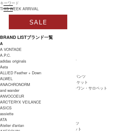
toggle navigation
ログイン
THIS WEEK ARRIVAL
BRAND LIST
ブランド一覧
A
すべて
A VONTADE
WOMEN
A.P.C.
WOMEN ALL ITEM
ONE PIECE
/ ワンピース
adidas originals
TOPS
/ トップス
Aeta
SKIRT
/ スカート
ALLIED Feather + Down
BOTTOMS
/ ボトムス・パンツ
ALWEL
OUTER
/ アウター・ジャケット
ANACHRONORM
ALL IN ONE
/ オールインワン・サロペット
and wander
ANVOCOEUR
ARC'TERYX VEILANCE
ASICS
MEN
assiette
MEN ALL ITEM
TOPS
/ トップス
ATA
BOTTOMS
/ ボトムス・パンツ
Atelier d'antan
OUTER
/ アウター・ジャケット