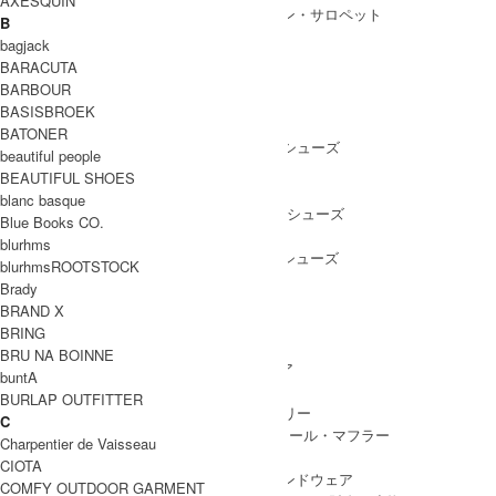
AXESQUIN
ALL IN ONE
/ オールインワン・サロペット
B
bagjack
BARACUTA
BARBOUR
SHOES
BASISBROEK
SHOES ALL ITEM
SNEAKERS
/ スニーカー
BATONER
DRESS SHOES
/ ドレスシューズ
beautiful people
BOOTS
/ ブーツ
BEAUTIFUL SHOES
PUMPS
/ パンプス
blanc basque
BALLET SHOES
/ バレエシューズ
Blue Books CO.
SANDALS
/ サンダル
blurhms
OTHER SHOES
/ その他シューズ
blurhmsROOTSTOCK
Brady
BRAND X
BRING
GOODS
BRU NA BOINNE
GOODS ALL ITEM
HAT
/ 帽子・ヘッドウェア
buntA
BAG
/ バッグ
BURLAP OUTFITTER
ACCESSARY
/ アクセサリー
C
STOLE&MUFFLER
/ ストール・マフラー
Charpentier de Vaisseau
LEG WEAR
/ 靴下
CIOTA
HAND WEAR
/ 手袋・ハンドウェア
COMFY OUTDOOR GARMENT