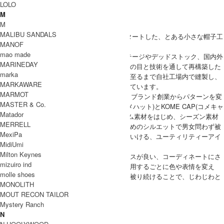
LOLO
ブランド紹介
M
M
DECHO
MALIBU SANDALS
DECHO(デコー)は岡山を拠点に2003年にスタートした、とある小さな帽子工
MANOF
場がつくる帽子のブランド。
mao made
ワーク、ミリタリー、ネイティブ、 ヴィンテージやデッドストック、国内外
MARINEDAY
の古き良きものをデザインソースに、日本人の目と技術を通して再構築した
marka
帽子づくりをしています。また、量産工程に至るまで自社工場内で縫製し、
MARKAWARE
一貫した意識の中で生産する姿勢を大切にしています。
MARMOT
DECHO(デコー)を代表する定番アイテムが、ブランド創業からパターンを変
MASTER & Co.
えることなく作り続けているKOME HAT(コメハット)とKOME CAP(コメキャ
Matador
ップ)。STANDARDラインのチノ素材、デニム素材をはじめ、シーズン素材
MERRELL
などでも毎シーズンリリースされていて、深めのシルエットで男女問わず被
MexiPa
って頂け、くしゃっと鞄に放り込み出かけていける、ユーティリティーアイ
MidiUmi
テムとして不動の人気となっています。
Milton Keynes
良い意味で主張し過ぎない、洋服とのバランスが良い、コーディネートにさ
mizuiro ind
りげなく馴染む素材感とデザイン。そして着用するごとに色や表情を変え
molle shoes
る、独特の経年変化。派手さはありませんが被り続けることで、じわじわと
MONOLITH
感じるDECHOの魅力をぜひお楽しみ下さい。
MOUT RECON TAILOR
DECHO 取り扱い商品
Mystery Ranch
MODEL
N
(SIZE) Free / 身長 177cm