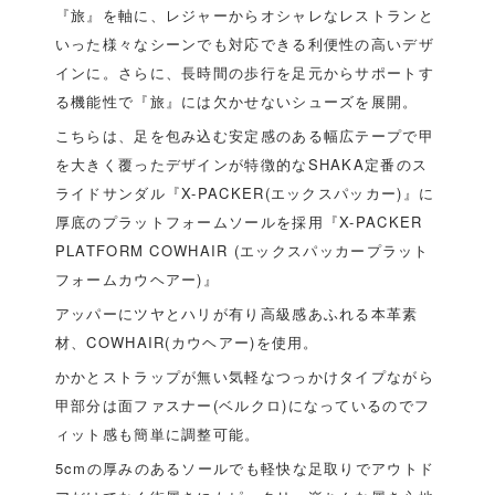
『旅』を軸に、レジャーからオシャレなレストランと
いった様々なシーンでも対応できる利便性の高いデザ
インに。さらに、長時間の歩行を足元からサポートす
る機能性で『旅』には欠かせないシューズを展開。
こちらは、足を包み込む安定感のある幅広テープで甲
を大きく覆ったデザインが特徴的なSHAKA定番のス
ライドサンダル『X-PACKER(エックスパッカー)』に
厚底のプラットフォームソールを採用『X-PACKER
PLATFORM COWHAIR (エックスパッカープラット
フォームカウヘアー)』
アッパーにツヤとハリが有り高級感あふれる本革素
材、COWHAIR(カウヘアー)を使用。
かかとストラップが無い気軽なつっかけタイプながら
甲部分は面ファスナー(ベルクロ)になっているのでフ
ィット感も簡単に調整可能。
5cmの厚みのあるソールでも軽快な足取りでアウトド