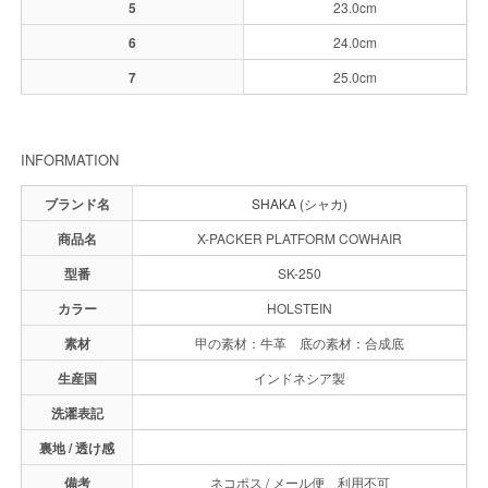
5
23.0cm
6
24.0cm
7
25.0cm
INFORMATION
ブランド名
SHAKA (シャカ)
商品名
X-PACKER PLATFORM COWHAIR
型番
SK-250
カラー
HOLSTEIN
素材
甲の素材：牛革 底の素材：合成底
生産国
インドネシア製
洗濯表記
裏地 / 透け感
備考
ネコポス / メール便 利用不可