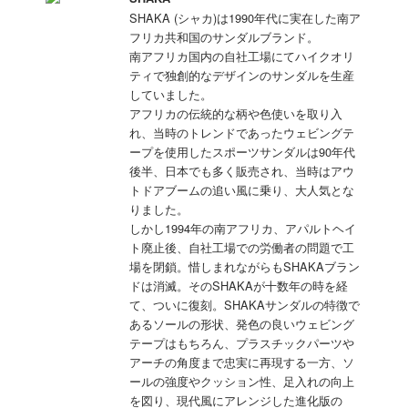
SHAKA (シャカ)は1990年代に実在した南ア
フリカ共和国のサンダルブランド。
南アフリカ国内の自社工場にてハイクオリ
ティで独創的なデザインのサンダルを生産
していました。
アフリカの伝統的な柄や色使いを取り入
れ、当時のトレンドであったウェビングテ
ープを使用したスポーツサンダルは90年代
後半、日本でも多く販売され、当時はアウ
トドアブームの追い風に乗り、大人気とな
りました。
しかし1994年の南アフリカ、アパルトヘイ
ト廃止後、自社工場での労働者の問題で工
場を閉鎖。惜しまれながらもSHAKAブラン
ドは消滅。そのSHAKAが十数年の時を経
て、ついに復刻。SHAKAサンダルの特徴で
あるソールの形状、発色の良いウェビング
テープはもちろん、プラスチックパーツや
アーチの角度まで忠実に再現する一方、ソ
ールの強度やクッション性、足入れの向上
を図り、現代風にアレンジした進化版の