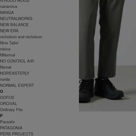
N.HOOLYWOOD
nanamica
NANGA
NEUTRALWORKS.
NEW BALANCE
NEW ERA
nicholson and nicholson
Nine Tailor
nisica
NNormal
NO CONTROL AIR
Nomat
NOR'EASTERLY
norda
NORMAL EXPERT
O
OOFOS
ORCIVAL
Ordinary Fits
Happy 4 Way Cropped Pants
P
13,750円(税込)
Pacsafe
9,625円(税込)
PATAGONIA
THE NORTH FACE
PERS PROJECTS
ザノースフェイス