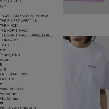
STYLE CRAFT
所作
T
TAKAHIROMIYASHITATheSoloist.
B S/S Pocket Tee
THE BLUEST OVERALLS
4,180円(税込)
2,926円(税込)
THE HINOKI
GRAMICCI
THE NORTH FACE
グラミチ
THE NORTH FACE PURPLE LABEL
THINKWOOL
TICCA
tilak
Touareg Silver
trippen
U
unfil
UNIVERSAL TISSU
UNTRACE
V
VAINL ARCHIVE
Veritecoeur
Vlas blomme
W
WALLA WALLA SPORTS