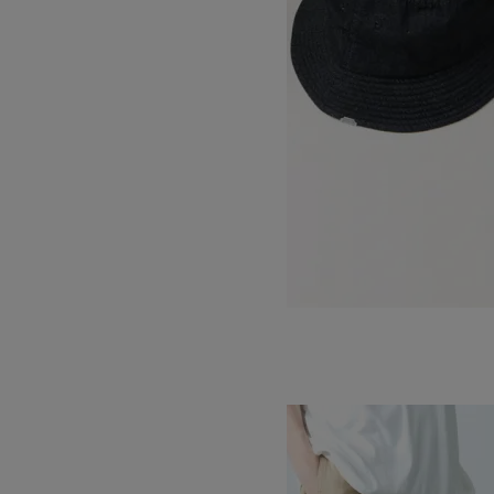
STANDARD BUCKET HAT
SOLD OUT
GRAMICCI
グラミチ