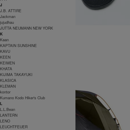
J
J.B. ATTIRE
Jackman
jujudhau
JUTTA NEUMANN NEW YORK
Ms Z1 CLASSIC #Black
K
14,960円(税込)
11,968円(税込)
Kaan
THE NORTH FACE
KAPTAIN SUNSHINE
ザノースフェイス
KAVU
KEEN
KEIMEN
KHATA
KIJIMA TAKAYUKI
KLASICA
KLEMAN
kontor
Kumano Kodo Hiker's Club
L
L.L.Bean
LANTERN
LENO
LEUCHTFEUER