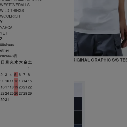
WESTOVERALLS
WILD THINGS
WOOLRICH
Y
YAECA
YETI
Z
08sircus
other
2026年8月
Gramicci×ALL WEATHER PROOF ORIGINAL GRAPHIC S/S TEE
日
月
火
水
木
金
土
8,800円(税込)
5,280円(税込)
1
hatattack
2
3
4
5
6
7
8
ハットアタック
9
10
11
12
13
14
15
16
17
18
19
20
21
22
23
24
25
26
27
28
29
30
31