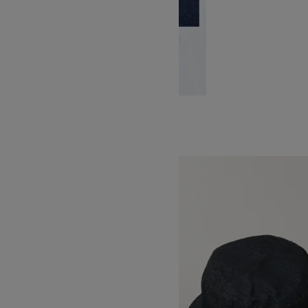
Crusher hat
SOLD OUT
DECHO
デコー