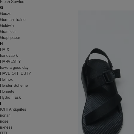
Chaco
Fresh Service
チャコ
G
Gauze
German Trainer
Goldwin
Gramicci
Graphpaper
H
HAIX
handvaerk
HARVESTY
have a good day
HAVE OFF DUTY
Helinox
Hender Scheme
Honnete
Hydro Flask
I
ICHI Antiquites
ironari
irose
is-ness
ITTI