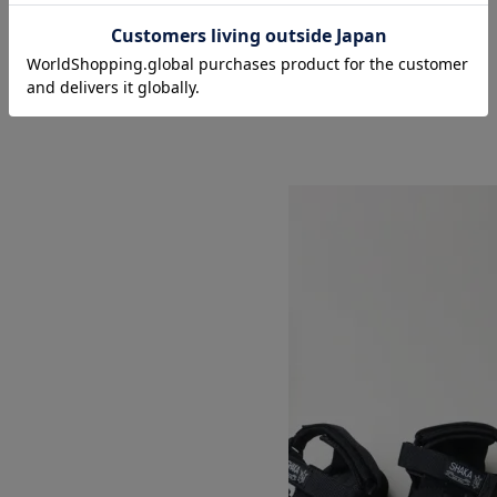
HAT
SOLD OUT
SHAKA
シャカ