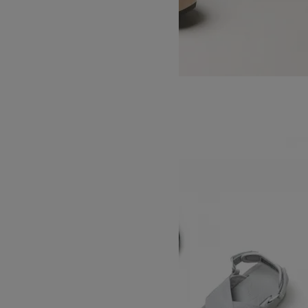
ORINOKO
SOLD OUT
SHAKA
シャカ