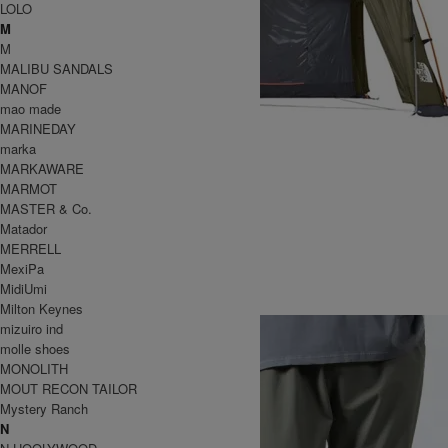
LOLO
M
M
MALIBU SANDALS
MANOF
mao made
MARINEDAY
marka
MARKAWARE
MARMOT
MASTER & Co.
Matador
Evabase 6 Half Inner
MERRELL
19,800円(税込)
MexiPa
COOCHUCAMP
MidiUmi
クーチューキャンプ
Milton Keynes
mizuiro ind
molle shoes
MONOLITH
MOUT RECON TAILOR
Mystery Ranch
N