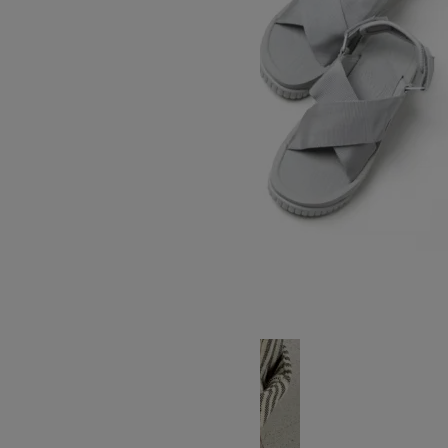
FIESTA PLATFORM
SOLD OUT
Calzanor
カルザノール