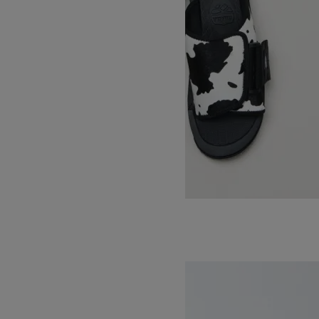
X-PACKER PLATFORM COWHAIR
SOLD OUT
THE NORTH FACE
ザノースフェイス