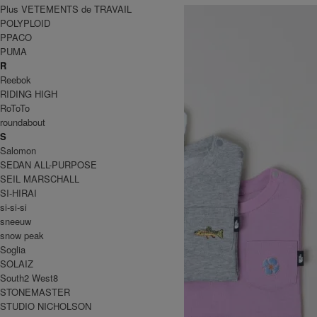
Plus VETEMENTS de TRAVAIL
POLYPLOID
PPACO
PUMA
R
Reebok
RIDING HIGH
RoToTo
roundabout
S
Salomon
SEDAN ALL-PURPOSE
SEIL MARSCHALL
SI-HIRAI
si-si-si
sneeuw
snow peak
Soglia
SOLAIZ
South2 West8
STONEMASTER
STUDIO NICHOLSON