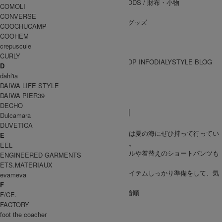
WALLET&GENERAL GOODS
/ 財布・小物
COMOLI
BELT
/ ベルト
CONVERSE
OTHER GOODS
/ その他グッズ
COOCHUCAMP
COOHEM
crepuscule
CURLY
BRAND一覧
SHOP INFO
DIALY
STYLE BLOG
D
BRAND一覧
dahl'ia
DAIWA LIFE STYLE
DAIWA PIER39
DECHO
【夏だ！海だ！ビーチアイテム特集！】
Dulcamara
梅雨が明けて、いよいよ本格的な夏到来！
DUVETICA
夏と言えばやっぱり海！ということで、今回は夏の海にぜひ持って行ってい
E
ただきたいオススメのアイテムを集めました。
EEL
帽子やサングラス、バッグにサンダル、タオルや着替えのショートパンツも
ENGINEERED GARMENTS
お忘れなく！
ETS.MATERIAUX
海に、川に、プールに！オシャレで便利なアイテムしっかり準備をして、気
evameva
分を上げて、夏を楽しみましょう！
F
[ 並び順を変更 ] -
おすすめ順
-
価格順
-
新着順
F/CE.
全 [60] 商品中 [1-30] を表示
FACTORY
1
2
次のページへ
foot the coacher