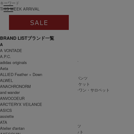
toggle navigation
ログイン
THIS WEEK ARRIVAL
BRAND LIST
ブランド一覧
A
すべて
A VONTADE
WOMEN
A.P.C.
WOMEN ALL ITEM
ONE PIECE
/ ワンピース
adidas originals
TOPS
/ トップス
Aeta
SKIRT
/ スカート
ALLIED Feather + Down
BOTTOMS
/ ボトムス・パンツ
ALWEL
OUTER
/ アウター・ジャケット
ANACHRONORM
ALL IN ONE
/ オールインワン・サロペット
and wander
ANVOCOEUR
ARC'TERYX VEILANCE
ASICS
MEN
assiette
MEN ALL ITEM
TOPS
/ トップス
ATA
BOTTOMS
/ ボトムス・パンツ
Atelier d'antan
OUTER
/ アウター・ジャケット