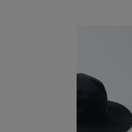
Covered Tote Medium
SOLD OUT
THE NORTH FACE
ザノースフェイス