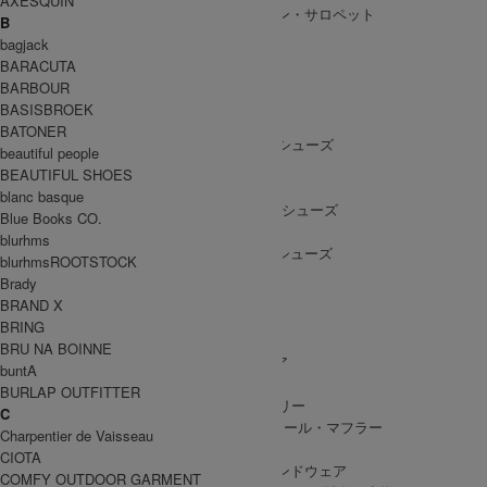
AXESQUIN
ALL IN ONE
/ オールインワン・サロペット
B
bagjack
BARACUTA
BARBOUR
SHOES
BASISBROEK
SHOES ALL ITEM
SNEAKERS
/ スニーカー
BATONER
DRESS SHOES
/ ドレスシューズ
beautiful people
BOOTS
/ ブーツ
BEAUTIFUL SHOES
PUMPS
/ パンプス
blanc basque
BALLET SHOES
/ バレエシューズ
Blue Books CO.
SANDALS
/ サンダル
blurhms
OTHER SHOES
/ その他シューズ
blurhmsROOTSTOCK
Brady
BRAND X
BRING
GOODS
BRU NA BOINNE
GOODS ALL ITEM
HAT
/ 帽子・ヘッドウェア
buntA
BAG
/ バッグ
BURLAP OUTFITTER
ACCESSARY
/ アクセサリー
C
STOLE&MUFFLER
/ ストール・マフラー
Charpentier de Vaisseau
LEG WEAR
/ 靴下
CIOTA
HAND WEAR
/ 手袋・ハンドウェア
COMFY OUTDOOR GARMENT