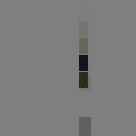
Happy Shorts
SOLD OUT
Bronte / ID HATS
ブロンテ