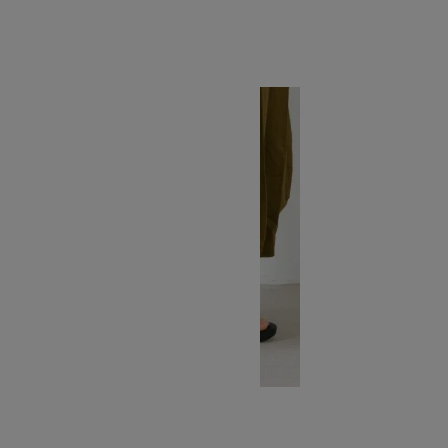
API
SOLD OUT
Chaco
チャコ
Z2 CLASSIC
SOLD OUT
Chaco