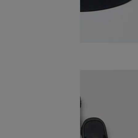
GORE-TEX Hat
SOLD OUT
SHAKA
シャカ