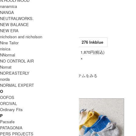
N.HOOLYWOOD
この商品について問い合わせる
nanamica
この商品を友達に教える
NANGA
NEUTRALWORKS.
レビューを見る(0件)
NEW BALANCE
レビューを投稿
NEW ERA
nicholson and nicholson
212 Grayge
226 Ginger
276 Inkblue
Nine Tailor
nisica
1,870円(税込)
1,870円(税込)
1,870円(税込)
NNormal
Free
×
×
×
NO CONTROL AIR
Nomat
SOLD OUT
NOR'EASTERLY
» もうすこしmeri ja kuu (メリヤクー)のアイテムをみる
norda
NORMAL EXPERT
O
OOFOS
ORCIVAL
Ordinary Fits
P
Pacsafe
PATAGONIA
PERS PROJECTS