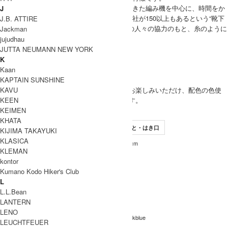
メリヤクーの靴下は、日本で昔から使われてきた編み機を中心に、時間をか
J
けて編まれています。靴下を製造している会社が150以上もあるという“靴下
J.B. ATTIRE
の町”奈良で、職人さんをはじめ、たくさんの人々の協力のもと、糸のように
Jackman
人と人が紡がれて生まれた靴下です。
jujudhau
meri ja kuu 取り扱い商品
JUTTA NEUMANN NEW YORK
MODEL
K
Kaan
(SIZE) - / 身長 162cm
KAPTAIN SUNSHINE
WOMEN
KAVU
(VOICE) シーズン通してお楽しみいただけ、配色の色使
KEEN
いもかわいいソックスです。
KEIMEN
SIZE
KHATA
サイズ
SIZE
つま先・かかと
かかと・はき口
KIJIMA TAKAYUKI
KLASICA
22-24cm
20cm
21.5cm
Free
KLEMAN
INFORMATION
kontor
meri ja kuu (メリヤクー)
Kumano Kodo Hiker's Club
ブランド名
L
ひとつのかご ショートソックス
商品名
L.L.Bean
LANTERN
mj-24106
型番
LENO
212 Grayge , 226 Ginger , 276 Inkblue
カラー
LEUCHTFEUER