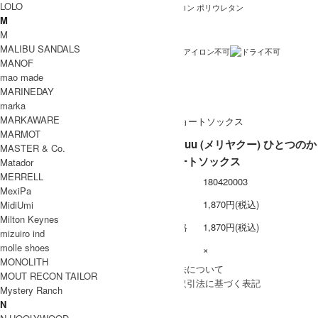
LOLO
コットン ポリエステル 麻 ナイロン ポリウレタン
素材
M
日本製
生産国
M
MALIBU SANDALS
洗濯表記
MANOF
伸縮あり
裏地 / 透け感
mao made
MARINEDAY
メール便 利用可
備考
marka
MARKAWARE
MARMOT
meri ja kuu (メリヤクー) ひとつのか
MASTER & Co.
ご ショートソックス
Matador
MERRELL
型番
180420003
MexiPa
定価
1,870円(税込)
MidiUmi
Milton Keynes
販売価格
1,870円(税込)
mizuiro ind
molle shoes
在庫数
×
MONOLITH
» 採寸方法について
MOUT RECON TAILOR
» 特定商取引法に基づく表記
Mystery Ranch
買い物を続ける
N