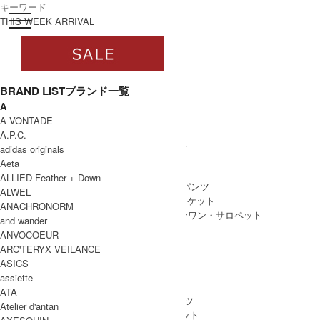
toggle navigation
ログイン
THIS WEEK ARRIVAL
BRAND LIST
ブランド一覧
A
すべて
A VONTADE
WOMEN
A.P.C.
WOMEN ALL ITEM
ONE PIECE
/ ワンピース
adidas originals
TOPS
/ トップス
Aeta
SKIRT
/ スカート
ALLIED Feather + Down
BOTTOMS
/ ボトムス・パンツ
ALWEL
OUTER
/ アウター・ジャケット
ANACHRONORM
ALL IN ONE
/ オールインワン・サロペット
and wander
ANVOCOEUR
ARC'TERYX VEILANCE
ASICS
MEN
assiette
MEN ALL ITEM
TOPS
/ トップス
ATA
BOTTOMS
/ ボトムス・パンツ
Atelier d'antan
OUTER
/ アウター・ジャケット