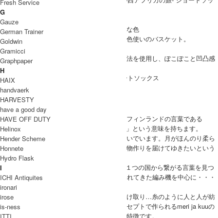
Fresh Service
クス。
G
バオバブの木の下 彼女たちの笑い声
Gauze
ほのかに香る水草 そこに交じり合う鮮やかな色
German Trainer
セネガルの伝統的な技法で編まれたポップな色使いのバスケット。
Goldwin
バスケットの細かな編み模様を模して、
Gramicci
綿麻の糸をベースに、フロートと呼ばれる技法を使用し、ぽこぽこと凹凸感
Graphpaper
を出して編んだ靴下です。
H
meri ja kuu(メリヤクー) ひとつのかご ショートソックス
HAIX
ブランド紹介
handvaerk
HARVESTY
meri ja kuu
have a good day
どこか日本と通じる国、フィンランド。そのフィンランドの言葉である
HAVE OFF DUTY
「meri ja kuu メリ・ヤ・クー」は「海と月」という意味を持ちます。
Helinox
月は遠く離れた地球＝海へ・・日々、光を注いでいます。月がほんのり柔ら
Hender Scheme
かい光を私たちへ届けてくれる様に、優しい物作りを届けてゆきたいという
Honnete
想いが込められています。
Hydro Flask
meri ja kuu (メリヤクー)の靴下は季節で想う１つの国から繋がる言葉を見つ
I
け、1足1足に物語を描き、日本で昔から使われてきた編み機を中心に・・・
ICHI Antiquites
時間をかけて編みあげられます。
ironari
靴下を通して、受け取り…受け渡し…また受け取り…糸のように人と人が紡
irose
がれて生まれた靴下。そんな、ブランドコンセプトで作られるmeri ja kuuの
is-ness
靴下は、はきやすい素材と柔らかな色使いが特徴です。
ITTI