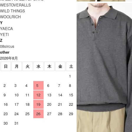
WESTOVERALLS
WILD THINGS
WOOLRICH
Y
YAECA
YETI
Z
08sircus
other
2026年8月
日
月
火
水
木
金
土
1
2
3
4
5
6
7
8
9
10
11
12
13
14
15
16
17
18
19
20
21
22
23
24
25
26
27
28
29
30
31