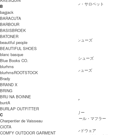
AXESQUIN
ALL IN ONE
/ オールインワン・サロペット
B
bagjack
BARACUTA
BARBOUR
SHOES
BASISBROEK
SHOES ALL ITEM
SNEAKERS
/ スニーカー
BATONER
DRESS SHOES
/ ドレスシューズ
beautiful people
BOOTS
/ ブーツ
BEAUTIFUL SHOES
PUMPS
/ パンプス
blanc basque
BALLET SHOES
/ バレエシューズ
Blue Books CO.
SANDALS
/ サンダル
blurhms
OTHER SHOES
/ その他シューズ
blurhmsROOTSTOCK
Brady
BRAND X
BRING
GOODS
BRU NA BOINNE
GOODS ALL ITEM
HAT
/ 帽子・ヘッドウェア
buntA
BAG
/ バッグ
BURLAP OUTFITTER
ACCESSARY
/ アクセサリー
C
STOLE&MUFFLER
/ ストール・マフラー
Charpentier de Vaisseau
LEG WEAR
/ 靴下
CIOTA
HAND WEAR
/ 手袋・ハンドウェア
COMFY OUTDOOR GARMENT