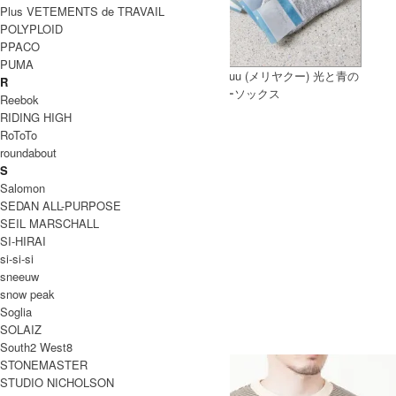
Plus VETEMENTS de TRAVAIL
POLYPLOID
PPACO
PUMA
STYLE CRAFT (スタイルクラフ
meri ja kuu (メリヤクー) 光と青の
R
ト) ゴートフレームトート S
町 カバーソックス
Reebok
RIDING HIGH
RoToTo
roundabout
S
Salomon
SEDAN ALL-PURPOSE
SEIL MARSCHALL
SI-HIRAI
si-si-si
sneeuw
ina (イナ) コットンウールヘリン
snow peak
ボンブラッシュワッシャーサルエ
Soglia
ルパンツ
SOLAIZ
South2 West8
STONEMASTER
STUDIO NICHOLSON