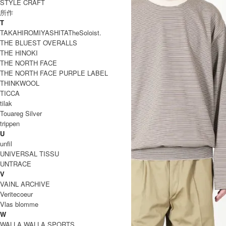
STYLE CRAFT
所作
T
TAKAHIROMIYASHITATheSoloist.
THE BLUEST OVERALLS
THE HINOKI
THE NORTH FACE
THE NORTH FACE PURPLE LABEL
THINKWOOL
TICCA
tilak
Touareg Silver
trippen
U
unfil
UNIVERSAL TISSU
UNTRACE
V
VAINL ARCHIVE
Veritecoeur
Vlas blomme
W
WALLA WALLA SPORTS