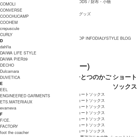
WALLET&GENERAL GOODS
/ 財布・小物
COMOLI
BELT
/ ベルト
CONVERSE
OTHER GOODS
/ その他グッズ
COOCHUCAMP
COOHEM
crepuscule
CURLY
BRAND一覧
SHOP INFO
DIALY
STYLE BLOG
D
BRAND一覧
dahl'ia
DAIWA LIFE STYLE
DAIWA PIER39
meri ja kuu (メリヤクー)
DECHO
Dulcamara
meri ja kuu (メリヤクー) ひとつのかご ショート
DUVETICA
E
ソックス
EEL
ENGINEERED GARMENTS
ETS.MATERIAUX
evameva
F
F/CE.
FACTORY
foot the coacher
meri ja kuu(メリヤクー)より、ひとつのかご -西アフリカの旅- ショートソッ