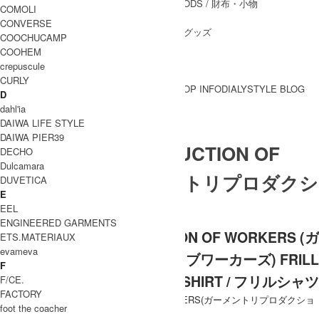
WALLET&GENERAL GOODS
/ 財布・小物
COMOLI
BELT
/ ベルト
CONVERSE
OTHER GOODS
/ その他グッズ
COOCHUCAMP
COOHEM
crepuscule
CURLY
BRAND一覧
SHOP INFO
DIALY
STYLE BLOG
D
BRAND一覧
dahl'ia
DAIWA LIFE STYLE
DAIWA PIER39
GARMENT REPRODUCTION OF
DECHO
Dulcamara
WORKERS (ガーメントリプロダクシ
DUVETICA
E
ョンオブワーカーズ)
EEL
ENGINEERED GARMENTS
GARMENT REPRODUCTION OF WORKERS (ガ
ETS.MATERIAUX
evameva
ーメントリプロダクションオブワーカーズ) FRILL
F
SHIRT / フリルシャツ
F/CE.
FACTORY
foot the coacher