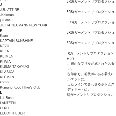
J
J.B. ATTIRE
Jackman
jujudhau
JUTTA NEUMANN NEW YORK
K
Kaan
KAPTAIN SUNSHINE
KAVU
KEEN
GARMENT REPRODUCTION OF WORKERS(ガーメントリプロダクション
KEIMEN
オブワーカーズ)からFRILL SHIRT(フリルシャツ)
KHATA
心地よいハリ感が特徴のコットン生地を使用。細かなフリルが施されたスタ
KIJIMA TAKAYUKI
ンドカラーがエレガントで女性らしいデザイン。
KLASICA
フロントボタンはくるみボタンでクラシカルな印象も。前後差のある着丈に
KLEMAN
深く入ったラウンドスリットは動きのあるシルエットに。
kontor
トップスインスタイルも映える、スッキリとしたラインで合わせるボトムス
Kumano Kodo Hiker's Club
を選ばず、女性らしい雰囲気たっぷりのコーディネートに。
L
GARMENT REPRODUCTION OF WORKERS(ガーメントリプロダクション
L.L.Bean
オブワーカーズ) FRILL SHIRT
LANTERN
LENO
COODINATE
LEUCHTFEUER