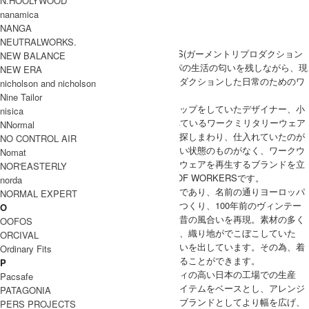
N.HOOLYWOOD
DECONSTRUCTION
nanamica
ATMOSPHERE
NANGA
REPRODUCTION
NEUTRALWORKS.
GARMENT REPRODUCTION OF WORKERS(ガーメントリプロダクション
NEW BALANCE
オブワーカーズ)は古きよき時代のヨーロッパの生活の匂いを残しながら、現
NEW ERA
代の生活に寄り添える服をテーマに、リプロダクションした日常のためのワ
nicholson and nicholson
ードローブを作るブランド。
Nine Tailor
元々は山口・福岡でインポートセレクトショップをしていたデザイナー、小
nisica
田隆博氏がフランスで19世紀ごろから作られているワークミリタリーウェア
NNormal
のデッドストックをフランスの蚤の市などで探しまわり、仕入れていたのが
NO CONTROL AIR
始まりで、次第に人気が上がる一方なのに良い状態のものがなく、ワークウ
Nomat
ェアファンのためにヴィンテージミリタリーウェアを再生するブランドを立
NOR'EASTERLY
ち上げたのがGARMENT REPRODUCTION OF WORKERSです。
norda
ブランド名を直訳すると『労働者の服再生』であり、名前の通りヨーロッパ
NORMAL EXPERT
で見つけた古い素材を現地フランスの工場でつくり、100年前のヴィンテー
O
ジウェアからマスターパターンを起こして、昔の風合いを再現。素材の多く
OOFOS
はデッドストックの古いリネンやコットンで、織り地がでこぼこしていた
ORCIVAL
り、シュリンクしており、それが独特の味わいを出しています。その為、着
Ordinary Fits
込めば着込むほど個性豊かな味わいを堪能することができます。
P
近年ではフランスのみならず、よりクォリティの高い日本の工場での生産
Pacsafe
や、日本の生地を使用した、ヴィンテージアイテムをベースとし、アレンジ
PATAGONIA
を加えたオリジナルのアイテムもリリース。ブランドとしてより幅を広げ、
PERS PROJECTS