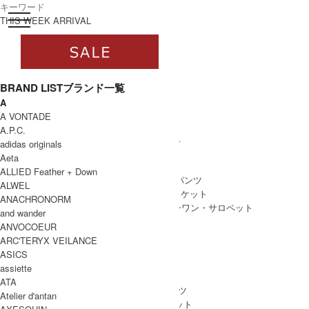
toggle navigation
ログイン
THIS WEEK ARRIVAL
BRAND LIST
ブランド一覧
A
すべて
A VONTADE
WOMEN
A.P.C.
WOMEN ALL ITEM
ONE PIECE
/ ワンピース
adidas originals
TOPS
/ トップス
Aeta
SKIRT
/ スカート
ALLIED Feather + Down
BOTTOMS
/ ボトムス・パンツ
ALWEL
OUTER
/ アウター・ジャケット
ANACHRONORM
ALL IN ONE
/ オールインワン・サロペット
and wander
ANVOCOEUR
ARC'TERYX VEILANCE
ASICS
MEN
assiette
MEN ALL ITEM
TOPS
/ トップス
ATA
BOTTOMS
/ ボトムス・パンツ
Atelier d'antan
OUTER
/ アウター・ジャケット