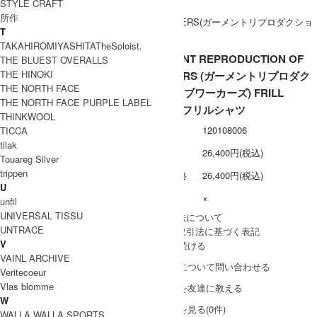
STYLE CRAFT
所作
T
TAKAHIROMIYASHITATheSoloist.
GARMENT REPRODUCTION OF
THE BLUEST OVERALLS
THE HINOKI
WORKERS (ガーメントリプロダク
THE NORTH FACE
ションオブワーカーズ) FRILL
THE NORTH FACE PURPLE LABEL
SHIRT / フリルシャツ
THINKWOOL
型番
120108006
TICCA
tilak
定価
26,400円(税込)
Touareg Silver
trippen
販売価格
26,400円(税込)
U
在庫数
×
unfil
UNIVERSAL TISSU
» 採寸方法について
UNTRACE
» 特定商取引法に基づく表記
V
買い物を続ける
VAINL ARCHIVE
この商品について問い合わせる
Veritecoeur
Vlas blomme
この商品を友達に教える
W
レビューを見る(0件)
WALLA WALLA SPORTS