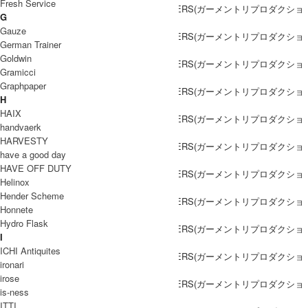
Fresh Service
G
Gauze
German Trainer
Goldwin
Gramicci
Graphpaper
H
HAIX
handvaerk
HARVESTY
have a good day
HAVE OFF DUTY
Helinox
Hender Scheme
Honnete
Hydro Flask
I
ICHI Antiquites
ironari
irose
is-ness
ITTI