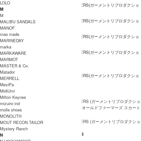
LOLO
M
M
MALIBU SANDALS
MANOF
mao made
MARINEDAY
marka
MARKAWARE
MARMOT
MASTER & Co.
DETAIL
Matador
MERRELL
MexiPa
MidiUmi
Coordinate Item
Milton Keynes
mizuiro ind
molle shoes
ブランド紹介
MONOLITH
MOUT RECON TAILOR
Mystery Ranch
GARMENT REPRODUCTION OF WORKERS
N
ARCHIVE