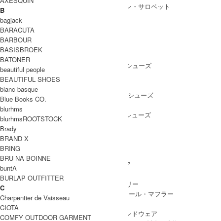
AXESQUIN
ALL IN ONE
/ オールインワン・サロペット
B
bagjack
BARACUTA
BARBOUR
SHOES
BASISBROEK
SHOES ALL ITEM
SNEAKERS
/ スニーカー
BATONER
DRESS SHOES
/ ドレスシューズ
beautiful people
BOOTS
/ ブーツ
BEAUTIFUL SHOES
PUMPS
/ パンプス
blanc basque
BALLET SHOES
/ バレエシューズ
Blue Books CO.
SANDALS
/ サンダル
blurhms
OTHER SHOES
/ その他シューズ
blurhmsROOTSTOCK
Brady
BRAND X
BRING
GOODS
BRU NA BOINNE
GOODS ALL ITEM
HAT
/ 帽子・ヘッドウェア
buntA
BAG
/ バッグ
BURLAP OUTFITTER
ACCESSARY
/ アクセサリー
C
STOLE&MUFFLER
/ ストール・マフラー
Charpentier de Vaisseau
LEG WEAR
/ 靴下
CIOTA
HAND WEAR
/ 手袋・ハンドウェア
COMFY OUTDOOR GARMENT