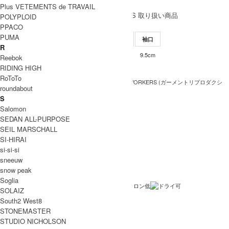
魅力を増しています。
Plus VETEMENTS de TRAVAIL
GARMENT REPRODUCTION OF WORKERS 取り扱い商品
POLYPLOID
SIZE
PPACO
PUMA
サイズ
肩幅
身幅
袖丈
着丈
袖口
R
41cm
50cm
58.5cm
70cm
9.5cm
0
Reebok
RIDING HIGH
INFORMATION
RoToTo
GARMENT REPRODUCTION OF WORKERS (ガーメントリプロダクシ
ブランド
roundabout
ョンオブワーカーズ)
名
S
FRILL SHIRT
商品名
Salomon
SEDAN ALL-PURPOSE
GRW-2018SS-6
型番
SEIL MARSCHALL
SI-HIRAI
カラー
si-si-si
コットン100％
素材
sneeuw
snow peak
日本製
生産国
Soglia
洗濯表記
SOLAIZ
South2 West8
裏地 / 透
透け感あり
STONEMASTER
け感
STUDIO NICHOLSON
メール便 利用可
備考