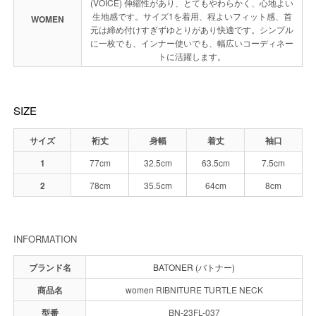
(VOICE) 伸縮性があり、とてもやわらかく、心地よい
生地感です。サイズ1を着用、程よいフィット感、首
WOMEN
元は締め付けすぎずゆとりがあり快適です。シンプル
に一枚でも、インナー使いでも、幅広いコーディネー
トに活躍します。
SIZE
サイズ
裄丈
身幅
着丈
袖口
1
77cm
32.5cm
63.5cm
7.5cm
2
78cm
35.5cm
64cm
8cm
INFORMATION
ブランド名
BATONER (バトナー)
商品名
women RIBNITURE TURTLE NECK
型番
BN-23FL-037