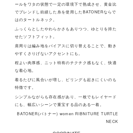
ールをワタの状態で一定の環境下で熟成させ、黄金比
でブレンドし紡績した糸を使用したBATONERならで
はのタートルネック。
ふっくらとしたやわらかさもありつつ、ゆとりを持た
せたソフトフィット。
肩周りは編み地をバイアスに切り替えることで、動き
やすくさりげないアクセントにも。
程よい肉厚感、ニット特有のチクチク感もなく、快適
な着心地。
着るたびに風合いが増し、ピリングも起きにくいのも
特徴です。
シンプルながらも存在感があり、一枚でもレイヤード
にも、幅広いシーンで重宝する品のある一着。
BATONER(バトナー) women RIBNITURE TURTLE
NECK