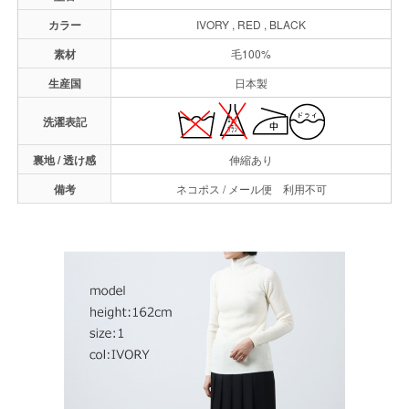
カラー
IVORY , RED , BLACK
素材
毛100%
生産国
日本製
洗濯表記
裏地 / 透け感
伸縮あり
備考
ネコポス / メール便 利用不可