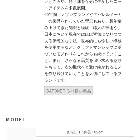
いところや、持ち味を存分に生かしたニッ
トアイテムを多数展開。
60年間、メゾンブランドやアパレルメーカ
ーの製品を作っていた背景もあり、長年積
み上げてきた知識と経験、職人の技術や、
日本において現在ではほぼ皆無になりつつ
ある伝統的な手法、世界的にも珍しい機械
を使用するなど、クラフトマンシップに基
づいたモノ作りをこれからも続けていくこ
と。また、さらなる品質を追い求める意欲
をもって、次の世代へと受け継がれるモノ
を作り続けていくことを大切にしているブ
ランドです。
BATONER 取り扱い商品
MODEL
(SIZE) 1 / 身長 162cm