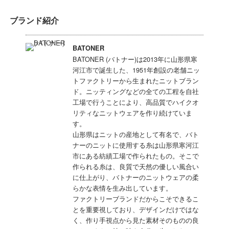
ブランド紹介
BATONER
BATONER (バトナー)は2013年に山形県寒
河江市で誕生した、1951年創設の老舗ニッ
トファクトリーから生まれたニットブラン
ド。ニッティングなどの全ての工程を自社
工場で行うことにより、高品質でハイクオ
リティなニットウェアを作り続けていま
す。
山形県はニットの産地として有名で、バト
ナーのニットに使用する糸は山形県寒河江
市にある紡績工場で作られたもの。そこで
作られる糸は、良質で天然の優しい風合い
に仕上がり、バトナーのニットウェアの柔
らかな表情を生み出しています。
ファクトリーブランドだからこそできるこ
とを重要視しており、デザインだけではな
く、作り手視点から見た素材そのものの良