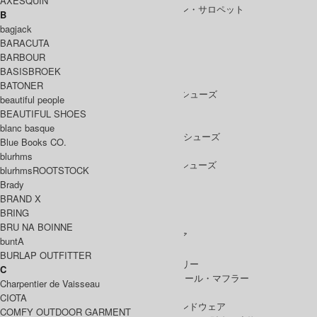
AXESQUIN
ALL IN ONE
/ オールインワン・サロペット
B
bagjack
BARACUTA
BARBOUR
SHOES
BASISBROEK
SHOES ALL ITEM
SNEAKERS
/ スニーカー
BATONER
DRESS SHOES
/ ドレスシューズ
beautiful people
BOOTS
/ ブーツ
BEAUTIFUL SHOES
PUMPS
/ パンプス
blanc basque
BALLET SHOES
/ バレエシューズ
Blue Books CO.
SANDALS
/ サンダル
blurhms
OTHER SHOES
/ その他シューズ
blurhmsROOTSTOCK
Brady
BRAND X
BRING
GOODS
BRU NA BOINNE
GOODS ALL ITEM
HAT
/ 帽子・ヘッドウェア
buntA
BAG
/ バッグ
BURLAP OUTFITTER
ACCESSARY
/ アクセサリー
C
STOLE&MUFFLER
/ ストール・マフラー
Charpentier de Vaisseau
LEG WEAR
/ 靴下
CIOTA
HAND WEAR
/ 手袋・ハンドウェア
COMFY OUTDOOR GARMENT