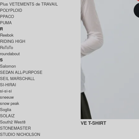
Plus VETEMENTS de TRAVAIL
POLYPLOID
PPACO
PUMA
R
Reebok
RIDING HIGH
RoToTo
roundabout
S
Salomon
SEDAN ALL-PURPOSE
SEIL MARSCHALL
SI-HIRAI
si-si-si
sneeuw
snow peak
Soglia
SOLAIZ
South2 West8
MELTY RIB HIGH NECK LONG SLEEVE T-SHIRT
STONEMASTER
11,000円(税込)
7,700円(税込)
STUDIO NICHOLSON
BATONER