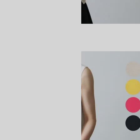
SIGNATURE BOTTLE NECK
SOLD OUT
BATONER
バトナー