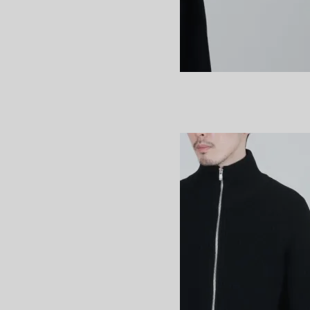
MOHAIR WOOL LACE CREW NECK
SOLD OUT
BATONER
バトナー