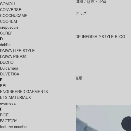
WALLET&GENERAL GOODS
/ 財布・小物
COMOLI
BELT
/ ベルト
CONVERSE
OTHER GOODS
/ その他グッズ
COOCHUCAMP
COOHEM
crepuscule
CURLY
BRAND一覧
SHOP INFO
DIALY
STYLE BLOG
D
BRAND一覧
dahl'ia
DAIWA LIFE STYLE
DAIWA PIER39
BATONER
DECHO
Dulcamara
GOODS
MEN
WOMEN
DUVETICA
[ 並び順を変更 ] -
おすすめ順
-
価格順
-
新着順
E
全 [45] 商品中 [1-30] を表示
EEL
1
2
次のページへ
ENGINEERED GARMENTS
BATONER
ETS.MATERIAUX
バトナー
evameva
F
F/CE.
FACTORY
foot the coacher