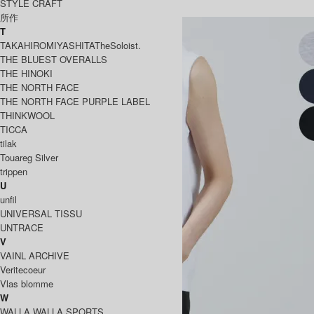
STYLE CRAFT
バトナー
所作
T
TAKAHIROMIYASHITATheSoloist.
THE BLUEST OVERALLS
THE HINOKI
THE NORTH FACE
THE NORTH FACE PURPLE LABEL
THINKWOOL
TICCA
tilak
Touareg Silver
trippen
U
unfil
UNIVERSAL TISSU
UNTRACE
V
VAINL ARCHIVE
Veritecoeur
Vlas blomme
W
WALLA WALLA SPORTS