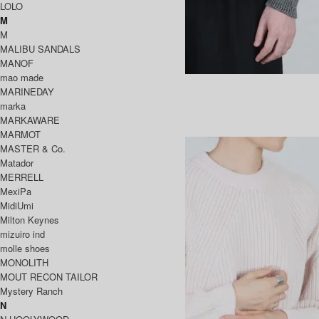
LOLO
M
M
MALIBU SANDALS
MANOF
mao made
SIGNATURE CREW NECK
MARINEDAY
30,800円(税込)
marka
BATONER
MARKAWARE
バトナー
MARMOT
MASTER & Co.
Matador
MERRELL
MexiPa
MidiUmi
Milton Keynes
mizuiro ind
molle shoes
MONOLITH
MOUT RECON TAILOR
Mystery Ranch
N