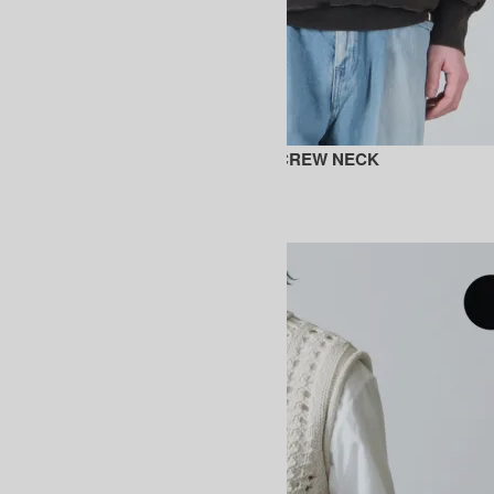
JUMBERCA URAKE FADE COLOR CREW NECK
30,800円(税込)
BATONER
バトナー