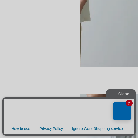
A-LINE NOSLEEVE
SOLD OUT
BATONER
バトナー