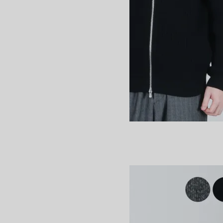
SIGNATURE DRIVERS KNIT
SOLD OUT
BATONER
バトナー