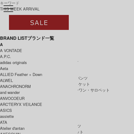
toggle navigation
ログイン
THIS WEEK ARRIVAL
BRAND LIST
ブランド一覧
A
すべて
A VONTADE
WOMEN
A.P.C.
WOMEN ALL ITEM
ONE PIECE
/ ワンピース
adidas originals
TOPS
/ トップス
Aeta
SKIRT
/ スカート
ALLIED Feather + Down
BOTTOMS
/ ボトムス・パンツ
ALWEL
OUTER
/ アウター・ジャケット
ANACHRONORM
ALL IN ONE
/ オールインワン・サロペット
and wander
ANVOCOEUR
ARC'TERYX VEILANCE
ASICS
MEN
assiette
MEN ALL ITEM
TOPS
/ トップス
ATA
BOTTOMS
/ ボトムス・パンツ
Atelier d'antan
OUTER
/ アウター・ジャケット