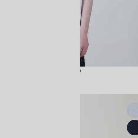
MERIYASU T-SHIRT HEAVY （PACK）
15,400円(税込)
BATONER
バトナー