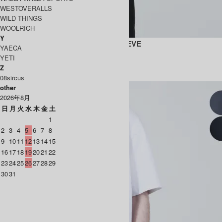
WESTOVERALLS
WILD THINGS
WOOLRICH
Y
ROYAL ORGANIC COTTON NO SLEEVE
YAECA
11,000円(税込)
7,700円(税込)
YETI
BATONER
Z
バトナー
08sircus
other
2026年8月
日
月
火
水
木
金
土
1
2
3
4
5
6
7
8
9
10
11
12
13
14
15
16
17
18
19
20
21
22
23
24
25
26
27
28
29
30
31