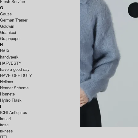
Fresh Service
G
Gauze
German Trainer
Goldwin
Gramicci
Graphpaper
H
HAIX
handvaerk
HARVESTY
have a good day
HAVE OFF DUTY
Helinox
Hender Scheme
Honnete
Hydro Flask
I
ICHI Antiquites
ironari
irose
PURE MOHAIR SHAGGY POLO
is-ness
ITTI
44,000円(税込)
30,800円(税込)