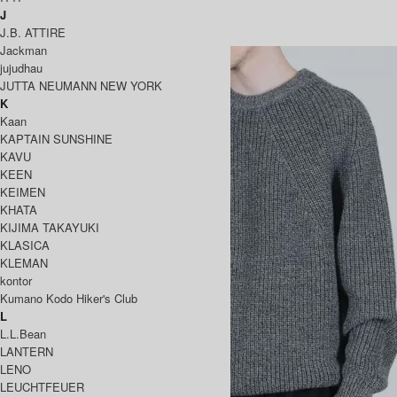
J
BATONER
J.B. ATTIRE
バトナー
Jackman
jujudhau
JUTTA NEUMANN NEW YORK
K
Kaan
KAPTAIN SUNSHINE
KAVU
KEEN
KEIMEN
KHATA
KIJIMA TAKAYUKI
KLASICA
KLEMAN
kontor
Kumano Kodo Hiker's Club
L
L.L.Bean
LANTERN
LENO
LEUCHTFEUER