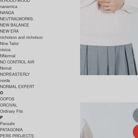
N.HOOLYWOOD
nanamica
NANGA
NEUTRALWORKS.
NEW BALANCE
NEW ERA
nicholson and nicholson
Nine Tailor
nisica
NNormal
NO CONTROL AIR
Nomat
NOR'EASTERLY
SIGNATURE CREW NECK
norda
30,800円(税込)
NORMAL EXPERT
BATONER
O
OOFOS
バトナー
ORCIVAL
Ordinary Fits
P
Pacsafe
PATAGONIA
PERS PROJECTS