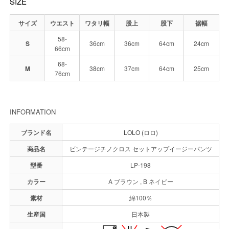
SIZE
サイズ
ウエスト
ワタリ幅
股上
股下
裾幅
58-
S
36cm
36cm
64cm
24cm
66cm
68-
M
38cm
37cm
64cm
25cm
76cm
INFORMATION
ブランド名
LOLO (ロロ)
商品名
ビンテージチノクロス セットアップイージーパンツ
型番
LP-198
カラー
A ブラウン , B ネイビー
素材
綿100％
生産国
日本製