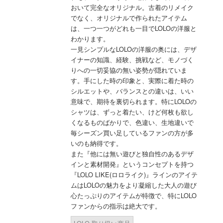
おいて完全なオリジナル。古着のリメイク
でなく、オリジナルで作られたアイテム
は、一つ一つがどれも一目でLOLOの洋服と
わかります。
一見シンプルなLOLOの洋服の奥には、デザ
イナーの知識、経験、挑戦など、モノづく
りへの一切妥協の無い姿勢が隠れていま
す。手にした時の印象と、実際に着た時の
シルエットや、バランスとの違いは、いい
意味で、期待を裏切られます。特にLOLOの
シャツは、ずっと着たい、けど何枚も欲し
くなるものばかりで、色違い、生地違いで
毎シーズン買い足しているファンの方が多
いのも納得です。
また『他には無い遊びと独自性のあるデザ
インと素材開発』というコンセプトを持つ
『LOLO LIKE(ロロライク)』ラインのアイテ
ムはLOLOの魅力をより凝縮した大人の遊び
心たっぷりのアイテムが特徴で、特にLOLO
ファンからの指示は絶大です。