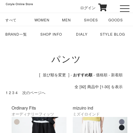
ログイン
toggl
すべて
WOMEN
MEN
SHOES
GOODS
BRAND一覧
SHOP INFO
DIALY
STYLE BLOG
パンツ
[ 並び順を変更 ] -
おすすめ順
-
価格順
-
新着順
全 [92] 商品中 [1-30] を表示
1
2
3
4
次のページへ
Ordinary Fits
mizuiro ind
オーディナリーフィッツ
ミズイロインド